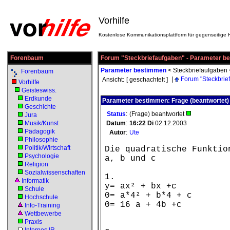
Vorhilfe
Kostenlose Kommunikationsplattform für gegenseitige H
Forenbaum
Forum "Steckbriefaufgaben" - Parameter b
Parameter bestimmen
<
Steckbriefaufgaben
Forenbaum
|
Forum "Steckbrie
Ansicht:
[ geschachtelt ]
Vorhilfe
Geisteswiss.
Erdkunde
Parameter bestimmen: Frage (beantwortet)
Geschichte
Status
:
(Frage) beantwortet
Jura
Musik/Kunst
Datum
:
16:22
Di
02.12.2003
Pädagogik
Autor
:
Ute
Philosophie
Politik/Wirtschaft
Die quadratische Funktio
Psychologie
a, b und c
Religion
Sozialwissenschaften
1.
Informatik
y= ax² + bx +c
Schule
0= a*4² + b*4 + c
Hochschule
0= 16 a + 4b +c
Info-Training
Wettbewerbe
Praxis