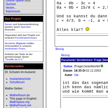
Online-Spiele
beta
0a - 8b - 3c = 4
Suchen
0a + 0b + 15/8 c = 2,
Verein
...
Impressum
Und so kannst du dann
Das Projekt
c = 4/3, b = -1, a = 
Server
und Internetanbindung
werden durch
Spenden
Alles klar?
finanziert.
Organisiert wird das Projekt von
unserem
Koordinatorenteam
.
Hunderte Mitglieder
helfen
ehrenamtlich in unseren
moderierten
Foren
.
Bezug
Anbieter der Seite ist der
Bezug
gemeinnützige Verein
"
Vorhilfe.de e.V.
".
Parameter bestimmen: Frage (bea
Partnerseiten
Status
:
(Frage) beantwortet
Datum
:
18:35
Di
02.12.2003
Dt. Schulen im Ausland:
Autor
:
Ute
Auslandsschule
Schulforum
ist das das sogena
ich kenn das nämli
Mathe-Seiten:
und wie kommt man 
MatheRaum.de
This page in English:
MathSpace.org
MatheForum.net