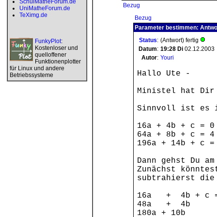
SchulMatheForum.de
Bezug
UniMatheForum.de
TeXimg.de
Bezug
Parameter bestimmen: Antwo
Status
:
(Antwort) fertig
FunkyPlot
:
Kostenloser und
Datum
:
19:28
Di
02.12.2003
quelloffener
Autor
:
Youri
Funktionenplotter
für Linux und andere
Hallo Ute -
Betriebssysteme
Ministel hat Dir
Sinnvoll ist es 
16a + 4b + c = 0
64a + 8b + c = 4
196a + 14b + c =
Dann gehst Du am
Zunächst könntes
subtrahierst die
16a + 4b + c 
48a + 4b 
180a + 10b =