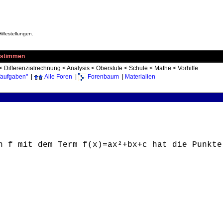
ilfestellungen.
estimmen
<
Differenzialrechnung
<
Analysis
<
Oberstufe
<
Schule
<
Mathe
<
Vorhilfe
faufgaben"
|
Alle Foren
|
Forenbaum
|
Materialien
n f mit dem Term f(x)=ax²+bx+c hat die Punkte