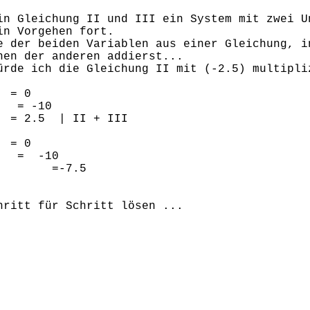
in Gleichung II und III ein System mit zwei U
in Vorgehen fort.
e der beiden Variablen aus einer Gleichung, i
hen der anderen addierst...
ürde ich die Gleichung II mit (-2.5) multipli
 = 0
 = -10
 2.5 | II + III
 = 0
 = -10
-7.5
hritt für Schritt lösen ...