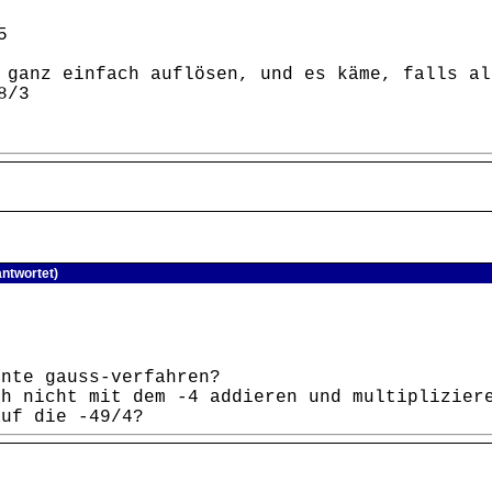
5
 ganz einfach auflösen, und es käme, falls al
8/3
ntwortet)
nnte gauss-verfahren?
ch nicht mit dem -4 addieren und multiplizier
auf die -49/4?