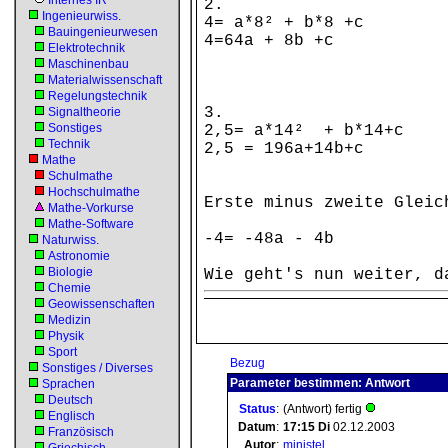
Internes IR
2.
Ingenieurwiss.
4= a*8² + b*8 +c
Bauingenieurwesen
4=64a + 8b +c
Elektrotechnik
Maschinenbau
Materialwissenschaft
Regelungstechnik
3.
Signaltheorie
Sonstiges
2,5= a*14² + b*14+c
Technik
2,5 = 196a+14b+c
Mathe
Schulmathe
Hochschulmathe
Erste minus zweite Gleic
Mathe-Vorkurse
Mathe-Software
-4= -48a - 4b
Naturwiss.
Astronomie
Biologie
Wie geht's nun weiter, d
Chemie
Geowissenschaften
Medizin
Physik
Sport
Bezug
Sonstiges / Diverses
Parameter bestimmen: Antwort
Sprachen
Deutsch
Status
:
(Antwort) fertig
Englisch
Datum
:
17:15
Di
02.12.2003
Französisch
Autor
:
ministel