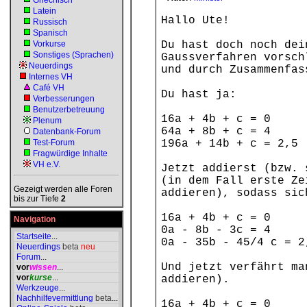
Griechisch
Latein
Hallo Ute!
Russisch
Spanisch
Vorkurse
Du hast doch noch dei
Sonstiges (Sprachen)
Gaussverfahren vorsch
Neuerdings
und durch Zusammenfas
Internes VH
Café VH
Du hast ja:
Verbesserungen
Benutzerbetreuung
16a + 4b + c = 0
Plenum
64a + 8b + c = 4
Datenbank-Forum
Test-Forum
196a + 14b + c = 2,5
Fragwürdige Inhalte
VH e.V.
Jetzt addierst (bzw. 
(in dem Fall erste Ze
Gezeigt werden alle Foren
addieren), sodass sic
bis zur Tiefe
2
16a + 4b + c = 0
Navigation
0a - 8b - 3c = 4
Startseite
...
0a - 35b - 45/4 c = 2
Neuerdings
beta
neu
Forum
...
Und jetzt verfährt ma
vor
wissen
...
vor
kurse
...
addieren).
Werkzeuge
...
Nachhilfevermittlung
beta
...
16a + 4b + c = 0