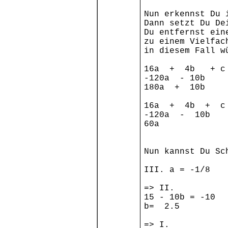
Nun erkennst Du 
Dann setzt Du De
Du entfernst ein
zu einem Vielfac
in diesem Fall w
16a + 4b + c
-120a - 10b
180a + 10b =
16a + 4b + c
-120a - 10b
60a =
Nun kannst Du Sc
III. a = -1/8
=> II.
15 - 10b = -10
b= 2.5
=> I.