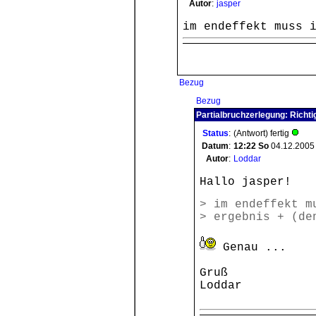
Autor
:
jasper
im endeffekt muss 
Bezug
Bezug
Partialbruchzerlegung: Richti
Status
:
(Antwort) fertig
Datum
:
12:22
So
04.12.2005
Autor
:
Loddar
Hallo jasper!
> im endeffekt m
> ergebnis + (de
Genau ...
Gruß
Loddar