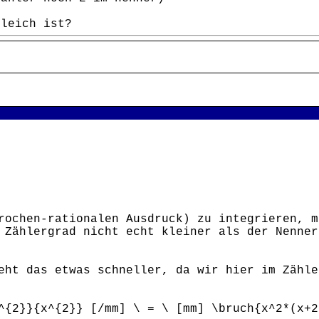
gleich ist?
rochen-rationalen Ausdruck) zu integrieren, 
 Zählergrad nicht echt kleiner als der Nenner
eht das etwas schneller, da wir hier im Zähle
^{2}}{x^{2}} [/mm] \ = \ [mm] \bruch{x^2*(x+2