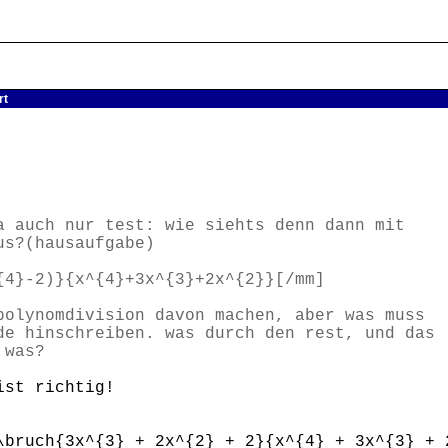
rt
a auch nur test: wie siehts denn dann mit
us?(hausaufgabe)
{4}-2)}{x^{4}+3x^{3}+2x^{2}}[/mm]
polynomdivision davon machen, aber was muss
de hinschreiben. was durch den rest, und das
 was?
ist richtig!
\bruch{3x^{3} + 2x^{2} + 2}{x^{4} + 3x^{3} + 