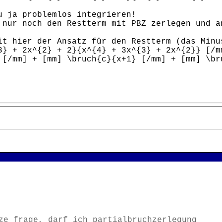
u ja problemlos integrieren!
 nur noch den Restterm mit PBZ zerlegen und a
it hier der Ansatz für den Restterm (das Minu
3} + 2x^{2} + 2}{x^{4} + 3x^{3} + 2x^{2}} [/m
 [/mm] + [mm] \bruch{c}{x+1} [/mm] + [mm] \br
ze frage, darf ich partialbruchzerlegung