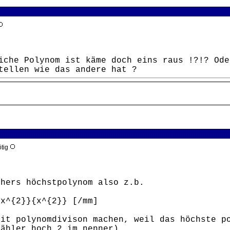
iche Polynom ist käme doch eins raus !?!? Ode
tellen wie das andere hat ?
ötig
öhers höchstpolynom also z.b.
2x^{2}}{x^{2}} [/mm]
mit polynomdivison machen, weil das höchste p
zähler hoch 2 im nenner)