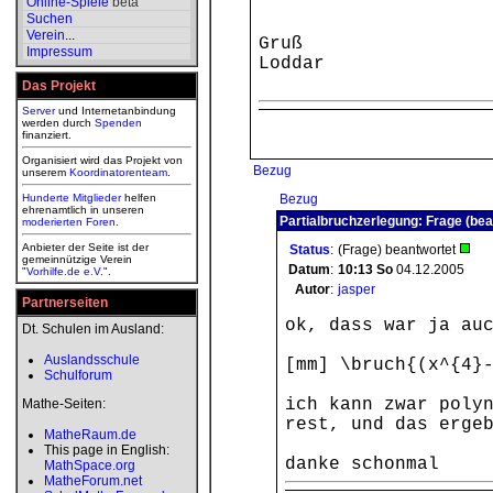
Online-Spiele
beta
Suchen
Verein
...
Gruß
Impressum
Loddar
Das Projekt
Server
und Internetanbindung
werden durch
Spenden
finanziert.
Organisiert wird das Projekt von
Bezug
unserem
Koordinatorenteam
.
Hunderte Mitglieder
helfen
Bezug
ehrenamtlich in unseren
Partialbruchzerlegung: Frage (bea
moderierten
Foren
.
Anbieter der Seite ist der
Status
:
(Frage) beantwortet
gemeinnützige Verein
Datum
:
10:13
So
04.12.2005
"
Vorhilfe.de e.V.
".
Autor
:
jasper
Partnerseiten
ok, dass war ja au
Dt. Schulen im Ausland:
Auslandsschule
[mm] \bruch{(x^{4}
Schulforum
ich kann zwar poly
Mathe-Seiten:
rest, und das erge
MatheRaum.de
This page in English:
danke schonmal
MathSpace.org
MatheForum.net