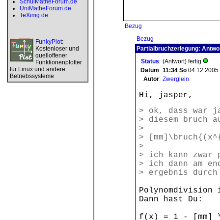
SchulMatheForum.de
UniMatheForum.de
TeXimg.de
Bezug
Bezug
FunkyPlot
:
Kostenloser und
Partialbruchzerlegung: Antwo
quelloffener
Status
:
(Antwort) fertig
Funktionenplotter
für Linux und andere
Datum
:
11:34
So
04.12.2005
Betriebssysteme
Autor
:
Zwerglein
Hi, jasper,
> ok, dass war j
> diesem bruch a
>
> [mm]\bruch{(x^
>
> ich kann zwar 
> ich dann am en
> ergebnis durch
Polynomdivision 
Dann hast Du:
f(x) = 1 - [mm] 