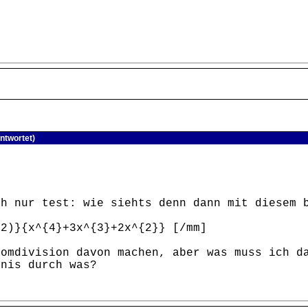
ntwortet)
ch nur test: wie siehts denn dann mit diesem 
-2)}{x^{4}+3x^{3}+2x^{2}} [/mm]
nomdivision davon machen, aber was muss ich d
bnis durch was?