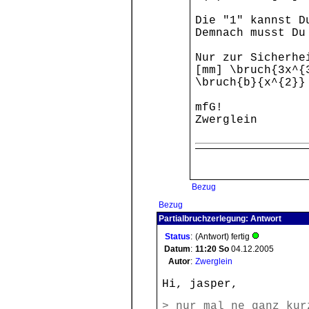
Die "1" kannst D
Demnach musst Du
Nur zur Sicherhe
[mm] \bruch{3x^{
\bruch{b}{x^{2}}
mfG!
Zwerglein
Bezug
Bezug
Partialbruchzerlegung: Antwort
Status
:
(Antwort) fertig
Datum
:
11:20
So
04.12.2005
Autor
:
Zwerglein
Hi, jasper,
> nur mal ne ganz kur