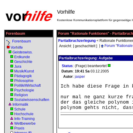
Vorhilfe
Kostenlose Kommunikationsplattform für gegenseitige H
Forenbaum
Forum "Rationale Funktionen" - Partialbruc
Partialbruchzerlegung
<
Rationale Funktione
Forenbaum
|
Forum "Rationale
Ansicht:
[ geschachtelt ]
Vorhilfe
Geisteswiss.
Erdkunde
Partialbruchzerlegung: Aufgabe
Geschichte
Status
:
(Frage) beantwortet
Jura
Musik/Kunst
Datum
:
19:41
Sa
03.12.2005
Pädagogik
Autor
:
jasper
Philosophie
Politik/Wirtschaft
Ich habe diese Frage in 
Psychologie
Religion
nur mal ne ganz kurze fr
Sozialwissenschaften
der das gleiche polynom 
Informatik
polynom gehts nicht, das
Schule
Hochschule
Info-Training
Wettbewerbe
Praxis