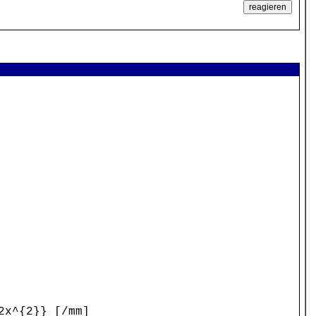
2x^{2}} [/mm]