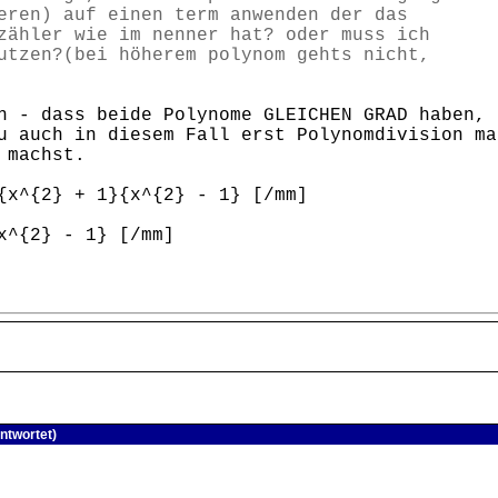
eren) auf einen term anwenden der das
zähler wie im nenner hat? oder muss ich
utzen?(bei höherem polynom gehts nicht,
h - dass beide Polynome GLEICHEN GRAD haben, 
u auch in diesem Fall erst Polynomdivision ma
 machst.
{x^{2} + 1}{x^{2} - 1} [/mm]
x^{2} - 1} [/mm]
ntwortet)