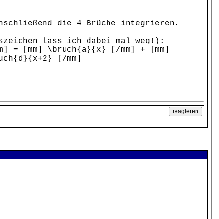
nschließend die 4 Brüche integrieren.
szeichen lass ich dabei mal weg!):
m] = [mm] \bruch{a}{x} [/mm] + [mm]
uch{d}{x+2} [/mm]