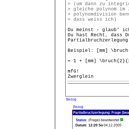
> (um dann zu integri
> gleiche polynom im 
> polynomdivision ben
> dass weiss ich)
Du meinst - glaub' ic
Du hast Recht, dass D
Partialbruchzerlegung
Beispiel: [mm] \bruch
= 1 + [mm] \bruch{2}{
mfG!
Zwerglein
Bezug
Bezug
Partialbruchzerlegung: Frage (bea
Status
:
(Frage) beantwortet
Datum
:
12:20
So
04.12.2005