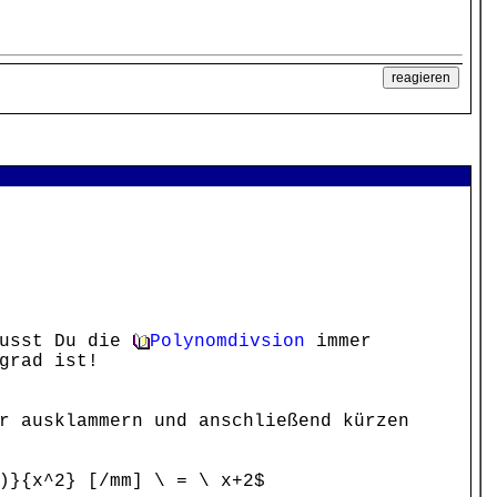
musst Du die
Polynomdivsion
immer
grad ist!
r ausklammern und anschließend kürzen
)}{x^2} [/mm] \ = \ x+2$