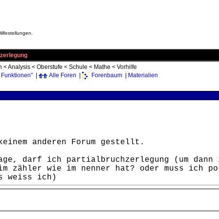
ilfestellungen.
hzerlegung
n
<
Analysis
<
Oberstufe
<
Schule
<
Mathe
<
Vorhilfe
 Funktionen"
|
Alle Foren
|
Forenbaum
|
Materialien
keinem anderen Forum gestellt.
age, darf ich partialbruchzerlegung (um dann 
im zähler wie im nenner hat? oder muss ich po
s weiss ich)