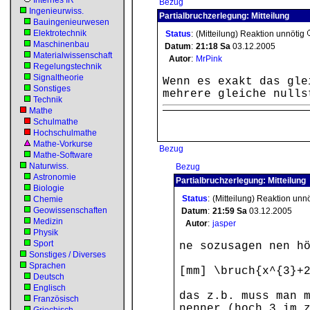
Internes IR
Bezug
Ingenieurwiss.
Partialbruchzerlegung: Mitteilung
Bauingenieurwesen
Elektrotechnik
Status
:
(Mitteilung) Reaktion unnötig
Maschinenbau
Datum
:
21:18
Sa
03.12.2005
Materialwissenschaft
Autor
:
MrPink
Regelungstechnik
Signaltheorie
Wenn es exakt das gle
Sonstiges
mehrere gleiche nulls
Technik
Mathe
Schulmathe
Hochschulmathe
Mathe-Vorkurse
Bezug
Mathe-Software
Naturwiss.
Bezug
Astronomie
Partialbruchzerlegung: Mitteilung
Biologie
Status
:
(Mitteilung) Reaktion unn
Chemie
Geowissenschaften
Datum
:
21:59
Sa
03.12.2005
Medizin
Autor
:
jasper
Physik
Sport
ne sozusagen nen h
Sonstiges / Diverses
Sprachen
[mm] \bruch{x^{3}+
Deutsch
Englisch
das z.b. muss man 
Französisch
nenner.(hoch 3 im 