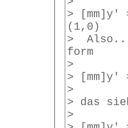
>
> [mm]y' 
(1,0)
> Also...
form
>
> [mm]y' 
>
> das sie
>
> [mm]y' 