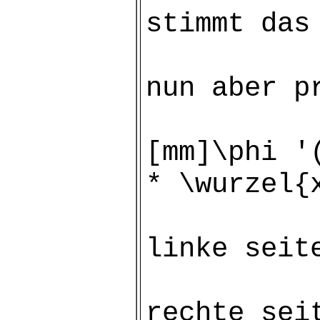
stimmt das
nun aber p
[mm]\phi '
* \wurzel{
linke seit
rechte sei