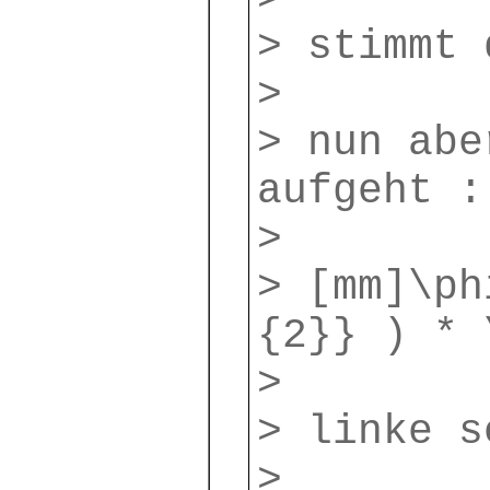
> stimmt 
>
> nun abe
aufgeht :
>
> [mm]\ph
{2}} ) * 
>
> linke s
>