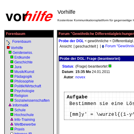
Vorhilfe
Kostenlose Kommunikationsplattform für gegenseitige H
Forenbaum
Forum "Gewöhnliche Differentialgleichungen
Probe der DGL
<
gewöhnliche
<
Differentialgl.
Forenbaum
|
Forum "Gewöhnlic
Ansicht:
[ geschachtelt ]
Vorhilfe
Geisteswiss.
Erdkunde
Probe der DGL: Frage (beantwortet)
Geschichte
Status
:
(Frage) beantwortet
Jura
Musik/Kunst
Datum
:
15:35
Mo
24.01.2011
Pädagogik
Autor
:
novex
Philosophie
Politik/Wirtschaft
Psychologie
Religion
Aufgabe
Sozialwissenschaften
Bestimmen sie eine Lö
Informatik
Schule
[mm]y' = \wurzel{(1-y
Hochschule
Info-Training
Wettbewerbe
Praxis