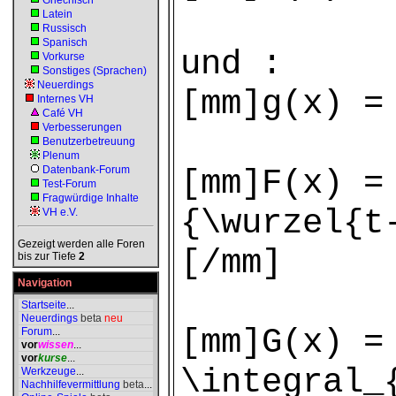
Griechisch
Latein
Russisch
Spanisch
und :
Vorkurse
Sonstiges (Sprachen)
Neuerdings
[mm]g(x) =
Internes VH
Café VH
Verbesserungen
Benutzerbetreuung
Plenum
Datenbank-Forum
[mm]F(x) =
Test-Forum
Fragwürdige Inhalte
{\wurzel{t
VH e.V.
Gezeigt werden alle Foren
[/mm]
bis zur Tiefe
2
Navigation
Startseite
...
Neuerdings
beta
neu
[mm]G(x) =
Forum
...
vor
wissen
...
vor
kurse
...
\integral_
Werkzeuge
...
Nachhilfevermittlung
beta
...