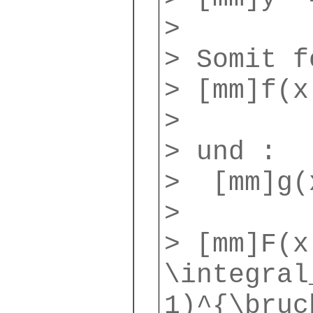
>
> Somit 
> [mm]f(x
>
> und :
> [mm]g(
>
> [mm]F(x
\integral
1)^{\bruc