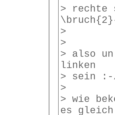
> rechte 
\bruch{2}
>
>
> also un
linken
> sein :-
>
> wie bek
es gleich