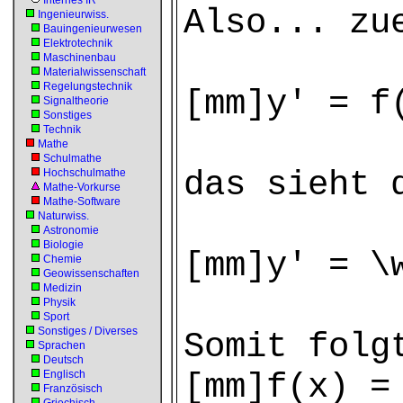
Internes IR
Also... zu
Ingenieurwiss.
Bauingenieurwesen
Elektrotechnik
Maschinenbau
Materialwissenschaft
Regelungstechnik
[mm]y' = f
Signaltheorie
Sonstiges
Technik
Mathe
Schulmathe
das sieht 
Hochschulmathe
Mathe-Vorkurse
Mathe-Software
Naturwiss.
Astronomie
Biologie
[mm]y' = \
Chemie
Geowissenschaften
Medizin
Physik
Sport
Sonstiges / Diverses
Somit fol
Sprachen
Deutsch
[mm]f(x) =
Englisch
Französisch