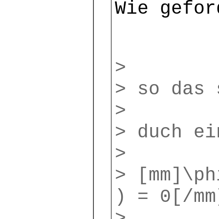
Wie gefor
>
> so das 
>
> duch ei
>
> [mm]\ph
) = 0[/mm
>