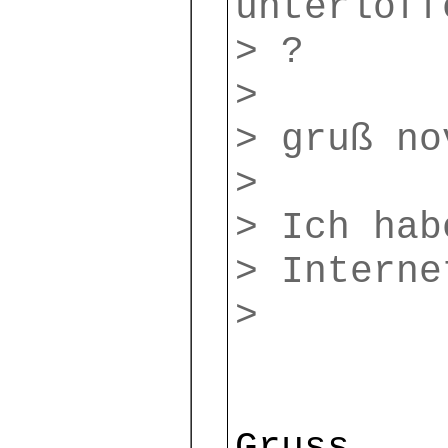
unterloff
> ?
>
> gruß no
>
> Ich hab
> Interne
>