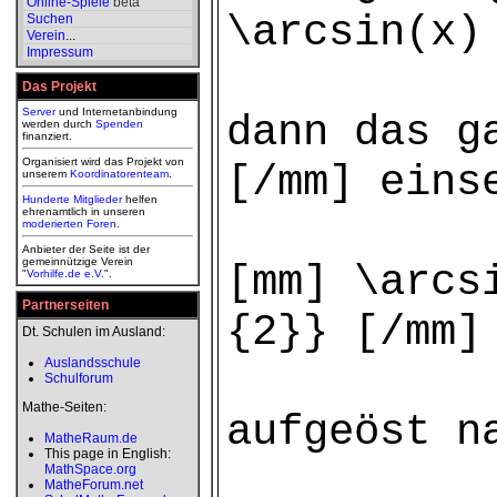
Online-Spiele
beta
\arcsin(x)
Suchen
Verein
...
Impressum
Das Projekt
Server
und Internetanbindung
dann das g
werden durch
Spenden
finanziert.
Organisiert wird das Projekt von
[/mm] eins
unserem
Koordinatorenteam
.
Hunderte Mitglieder
helfen
ehrenamtlich in unseren
moderierten
Foren
.
Anbieter der Seite ist der
gemeinnützige Verein
[mm] \arcs
"
Vorhilfe.de e.V.
".
Partnerseiten
{2}} [/mm]
Dt. Schulen im Ausland:
Auslandsschule
Schulforum
Mathe-Seiten:
aufgeöst n
MatheRaum.de
This page in English:
MathSpace.org
MatheForum.net