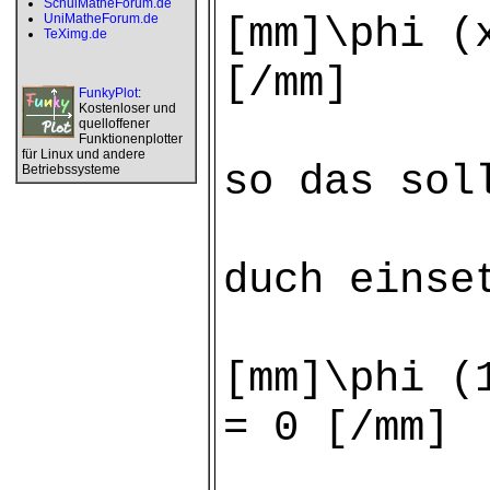
SchulMatheForum.de
[mm]\phi (
UniMatheForum.de
TeXimg.de
[/mm]
FunkyPlot
:
Kostenloser und
quelloffener
Funktionenplotter
für Linux und andere
so das sol
Betriebssysteme
duch einse
[mm]\phi (
= 0 [/mm]