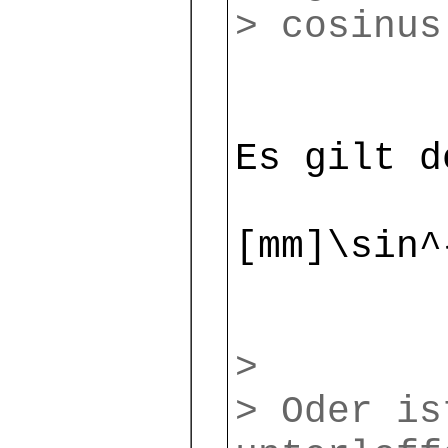
> cosinus
Es gilt d
[mm]\sin^
>
> Oder is