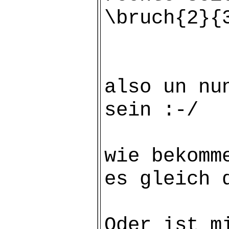
\bruch{2}{
also un nu
sein :-/
wie bekomm
es gleich 
Oder ist m