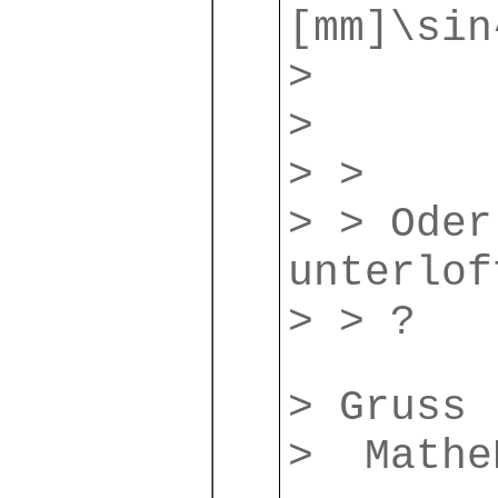
[mm]\sin
>
>
> >
> > Oder
unterlof
> > ?
> Gruss
> Mathe