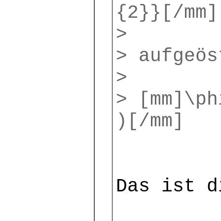
{2}}[/mm]
>
> aufgeös
>
> [mm]\ph
)[/mm]
Das ist d