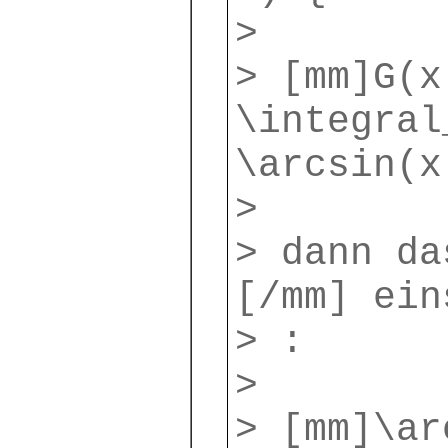
>
> [mm]G(x
\integral
\arcsin(x
>
> dann da
[/mm] ein
> :
>
> [mm]\ar