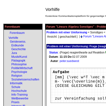
Vorhilfe
Kostenlose Kommunikationsplattform für gegenseitige H
Forenbaum
Forum "Lineare Algebra Sonstiges" - Probl
Problem mit einer Umformung
<
Sonstiges
<
Forenbaum
|
Forum "Lineare A
Ansicht:
[ geschachtelt ]
Vorhilfe
Geisteswiss.
Erdkunde
Problem mit einer Umformung: Frage (reagi
Geschichte
Status
:
(Frage) reagiert/warte auf Reaktion
Jura
Musik/Kunst
Datum
:
11:15
Do
02.07.2009
Pädagogik
Autor
:
peter.suedwest
Philosophie
Politik/Wirtschaft
Aufgabe
Psychologie
Religion
[mm] (\vec w^T \vec m
Sozialwissenschaften
m- \vec{\overline{m}}
Informatik
(DIESE GLEICHUNG GILT
Schule
Hochschule
Info-Training
zur Vereinfachung sol
Wettbewerbe
Praxis