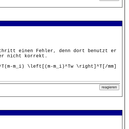
chritt einen Fehler, denn dort benutzt er
er nicht korrekt.
^T(m-m_i) \left[(m-m_i)^Tw \right]^T[/mm]