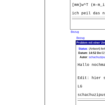
[mm]w^T (m-m_i
ich peil das n
Bezug
Bezug
Problem mit einer U
Status
:
(Antwort) fer
Datum
:
14:52
Do
02
Autor
:
schachuzipu
Hallo nochm
Edit: hier 
LG
schachuzipu