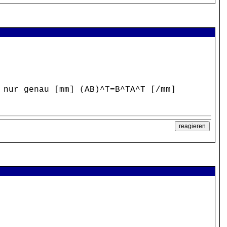
 nur genau [mm] (AB)^T=B^TA^T [/mm]