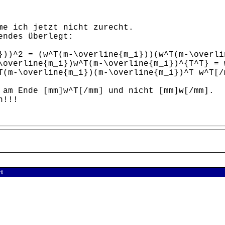
me ich jetzt nicht zurecht.
endes überlegt:
}))^2 = (w^T(m-\overline{m_i}))(w^T(m-\overli
\overline{m_i})w^T(m-\overline{m_i})^{T^T} = 
T(m-\overline{m_i})(m-\overline{m_i})^T w^T[/
 am Ende [mm]w^T[/mm] und nicht [mm]w[/mm].
h!!!
t