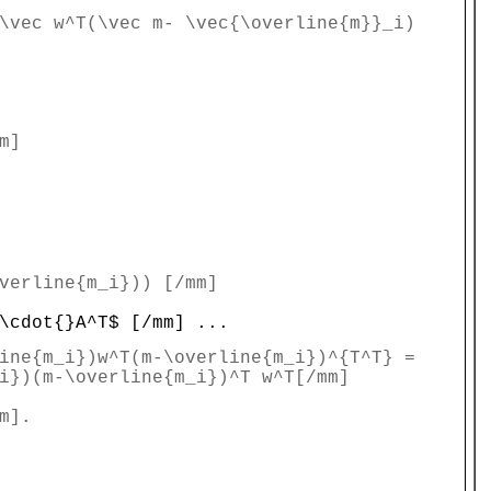
\vec w^T(\vec m- \vec{\overline{m}}_i)
m]
overline{m_i})) [/mm]
\cdot{}A^T$ [/mm] ...
ine{m_i})w^T(m-\overline{m_i})^{T^T} =
i})(m-\overline{m_i})^T w^T[/mm]
m].