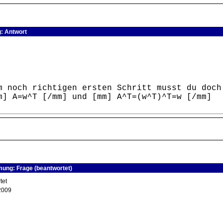
: Antwort
m noch richtigen ersten Schritt musst du doch
m] A=w^T [/mm] und [mm] A^T=(w^T)^T=w [/mm]
ung: Frage (beantwortet)
tet
2009