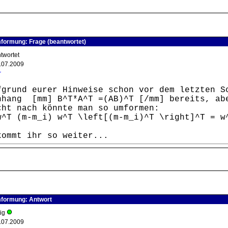
formung: Frage (beantwortet)
ntwortet
.07.2009
r
fgrund eurer Hinweise schon vor dem letzten S
nhang [mm] B^T*A^T =(AB)^T [/mm] bereits, ab
cht nach könnte man so umformen:
w^T (m-m_i) w^T \left[(m-m_i)^T \right]^T = w
kommt ihr so weiter...
mformung: Antwort
tig
.07.2009