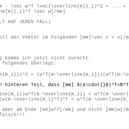
m - \vec w^T \vec{\overline{m}}_i)^2 = ... = 
ne{m}}_i)^T \vec w[/mm]
LT AUF JEDEN FALL)
oll der Vektor im Folgenden [mm]\vec x = x[/m
g komme ich jetzt nicht zurecht.
 folgendes überlegt:
e{m_i}))^2 = (w^T(m-\overline{m_i}))(w^T(m-\
n hinteren Teil, dass [mm] $(A\cdot{}B)^T=B^T
ine{m_i})w^T(m-\overline{m_i}) = w^T(m-\overl
(w(m-\overline{m_i}^T)^T = w^T(m-\overline{m_
 aber am Ende [mm]w^T[/mm] und nicht [mm]w[/m
falsch!!!