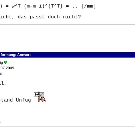
) = w^T (m-m_i)^{T^T} = .. [/mm]
icht, das passt doch nicht?
mformung: Antwort
tig
.07.2009
s
al,
stand Unfug
s