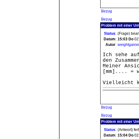
Bezug
Bezug
Problem mit einer Um
Status
:
(Frage) bea
Datum
:
15:03
Do
02
Autor
:
weightgaine
Ich sehe au
den Zusamme
Meiner Ansi
[mm].... = 
Vielleicht 
Bezug
Bezug
Problem mit einer U
Status
:
(Antwort) fer
Datum
:
15:04
Do
02