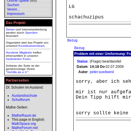
Online-Spiele
beta
Suchen
LG
Verein
...
Impressum
schachuzipus
Das Projekt
Server
und Internetanbindung
werden durch
Spenden
finanziert.
Bezug
Organisiert wird das Projekt von
unserem
Koordinatorenteam
.
Bezug
Hunderte Mitglieder
helfen
Problem mit einer Umformung: Fra
ehrenamtlich in unseren
moderierten
Foren
.
Status
:
(Frage) beantwortet
Anbieter der Seite ist der
Datum
:
14:18
Do
02.07.2009
gemeinnützige Verein
Autor
:
peter.suedwest
"
Vorhilfe.de e.V.
".
Partnerseiten
sorry, aber ich se
Dt. Schulen im Ausland:
mir ist nur aufgef
Auslandsschule
Dein Tipp hilft mi
Schulforum
Mathe-Seiten:
sorry sollte keine
MatheRaum.de
This page in English:
MathSpace.org
MatheForum.net