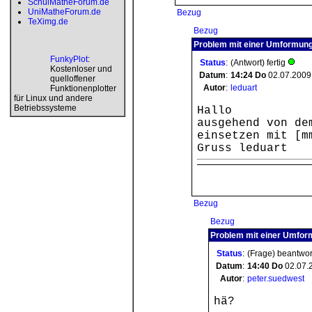
SchulMatheForum.de
UniMatheForum.de
Bezug
TeXimg.de
Bezug
Problem mit einer Umformung
FunkyPlot
:
Status
:
(Antwort) fertig
Kostenloser und
Datum
:
14:24
Do
02.07.2009
quelloffener
Autor
:
leduart
Funktionenplotter
für Linux und andere
Betriebssysteme
Hallo
ausgehend von de
einsetzen mit [m
Gruss leduart
Bezug
Bezug
Problem mit einer Umform
Status
:
(Frage) beantwor
Datum
:
14:40
Do
02.07.
Autor
:
peter.suedwest
hä?