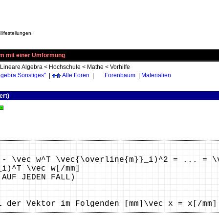
ilfestellungen.
em mit einer Umformung
Lineare Algebra
<
Hochschule
<
Mathe
<
Vorhilfe
lgebra Sonstiges"
|
Alle Foren
|
Forenbaum
|
Materialien
ert)
 - \vec w^T \vec{\overline{m}}_i)^2 = ... = \
_i)^T \vec w[/mm]
 AUF JEDEN FALL)
l der Vektor im Folgenden [mm]\vec x = x[/mm]