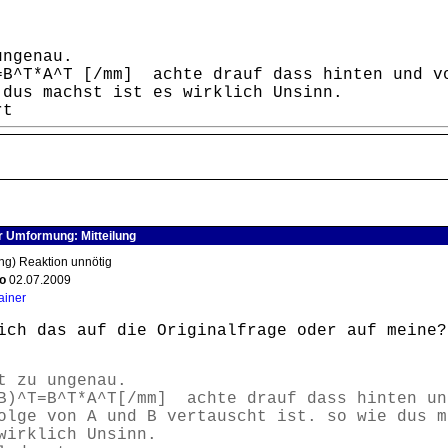
ungenau.
=B^T*A^T [/mm] achte drauf dass hinten und v
 dus machst ist es wirklich Unsinn.
rt
r Umformung: Mitteilung
ung) Reaktion unnötig
o
02.07.2009
ainer
ich das auf die Originalfrage oder auf meine?
t zu ungenau.
)^T=B^T*A^T[/mm] achte drauf dass hinten un
olge von A und B vertauscht ist. so wie dus m
wirklich Unsinn.