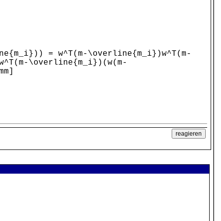
ne{m_i})) = w^T(m-\overline{m_i})w^T(m-
w^T(m-\overline{m_i})(w(m-
mm]