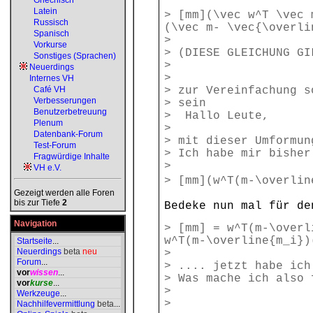
Griechisch
Latein
> [mm](\vec w^T \vec 
Russisch
(\vec m- \vec{\overli
Spanisch
>
Vorkurse
> (DIESE GLEICHUNG GI
Sonstiges (Sprachen)
>
Neuerdings
>
Internes VH
Café VH
> zur Vereinfachung s
Verbesserungen
> sein
Benutzerbetreuung
> Hallo Leute,
Plenum
>
Datenbank-Forum
> mit dieser Umformun
Test-Forum
> Ich habe mir bisher
Fragwürdige Inhalte
>
VH e.V.
> [mm](w^T(m-\overlin
Gezeigt werden alle Foren
bis zur Tiefe
2
Bedeke nun mal für de
Navigation
> [mm] = w^T(m-\overl
w^T(m-\overline{m_i})
Startseite
...
Neuerdings
beta
neu
>
Forum
...
> .... jetzt habe ich
vor
wissen
...
> Was mache ich also 
vor
kurse
...
>
Werkzeuge
...
>
Nachhilfevermittlung
beta
...