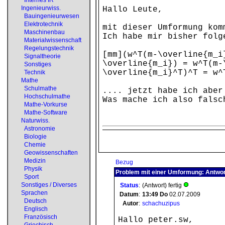
Internes IR
Ingenieurwiss.
Hallo Leute,
Bauingenieurwesen
Elektrotechnik
mit dieser Umformung kom
Maschinenbau
Ich habe mir bisher folg
Materialwissenschaft
Regelungstechnik
[mm](w^T(m-\overline{m_i
Signaltheorie
\overline{m_i}) = w^T(m-
Sonstiges
\overline{m_i}^T)^T = w^
Technik
Mathe
Schulmathe
.... jetzt habe ich aber
Hochschulmathe
Was mache ich also falsc
Mathe-Vorkurse
Mathe-Software
Naturwiss.
Astronomie
Biologie
Chemie
Geowissenschaften
Medizin
Bezug
Physik
Problem mit einer Umformung: Antwor
Sport
Sonstiges / Diverses
Status
:
(Antwort) fertig
Sprachen
Datum
:
13:49
Do
02.07.2009
Deutsch
Autor
:
schachuzipus
Englisch
Französisch
Hallo peter.sw,