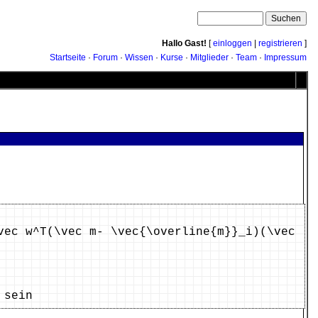
Hallo Gast!
[
einloggen
|
registrieren
]
Startseite
·
Forum
·
Wissen
·
Kurse
·
Mitglieder
·
Team
·
Impressum
vec w^T(\vec m- \vec{\overline{m}}_i)(\vec
 sein