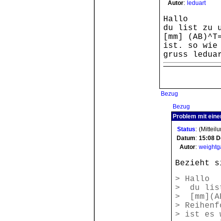
Autor
:
leduart
Hallo
du list zu 
[mm] (AB)^T
ist. so wie
gruss ledua
Bezug
Bezug
Problem mit eine
Status
:
(Mitteil
Datum
:
15:08
D
Autor
:
weightg
Bezieht s
> Hallo
> du lis
> [mm](AB
> Reihenf
> ist es 