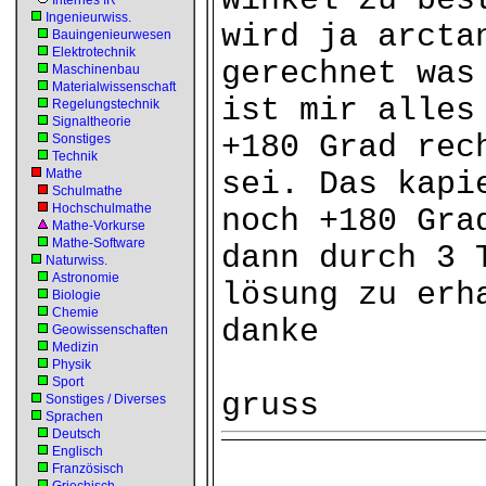
winkel zu bes
Internes IR
Ingenieurwiss.
wird ja arcta
Bauingenieurwesen
Elektrotechnik
gerechnet was
Maschinenbau
Materialwissenschaft
ist mir alles
Regelungstechnik
Signaltheorie
+180 Grad rec
Sonstiges
Technik
Mathe
sei. Das kapi
Schulmathe
Hochschulmathe
noch +180 Gra
Mathe-Vorkurse
Mathe-Software
dann durch 3 
Naturwiss.
Astronomie
lösung zu erh
Biologie
Chemie
danke
Geowissenschaften
Medizin
Physik
Sport
gruss
Sonstiges / Diverses
Sprachen
Deutsch
Englisch
Französisch