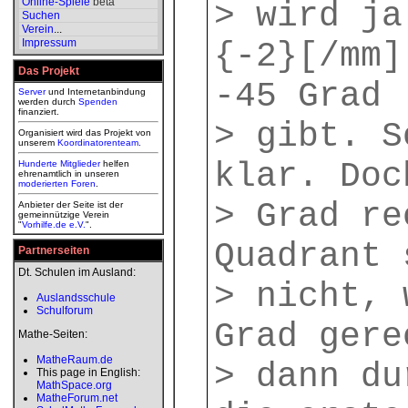
Online-Spiele
beta
> wird ja
Suchen
Verein
...
Impressum
{-2}[/mm]
Das Projekt
-45 Grad
Server
und Internetanbindung
werden durch
Spenden
finanziert.
> gibt. S
Organisiert wird das Projekt von
unserem
Koordinatorenteam
.
klar. Doc
Hunderte Mitglieder
helfen
ehrenamtlich in unseren
moderierten
Foren
.
> Grad re
Anbieter der Seite ist der
gemeinnützige Verein
"
Vorhilfe.de e.V.
".
Quadrant 
Partnerseiten
Dt. Schulen im Ausland:
> nicht, 
Auslandsschule
Schulforum
Grad gere
Mathe-Seiten:
MatheRaum.de
> dann du
This page in English:
MathSpace.org
MatheForum.net