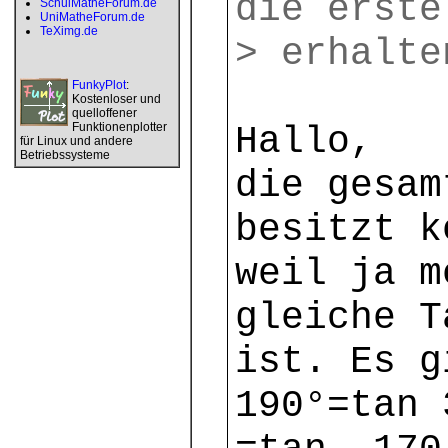
die erste
SchulMatheForum.de
UniMatheForum.de
TeXimg.de
> erhalte
FunkyPlot
:
Kostenloser und
quelloffener
Funktionenplotter
Hallo,
für Linux und andere
Betriebssysteme
die gesam
besitzt k
weil ja m
gleiche T
ist. Es g
190°=tan 