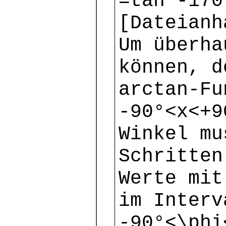
=tan -170
[Dateianh
Um überha
können, d
arctan-Fu
-90°<x<+9
Winkel mu
Schritten
Werte mit
im Inter
-90°<\phi