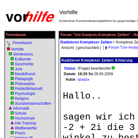
Vorhilfe
Kostenlose Kommunikationsplattform für gegenseitige H
Forenbaum
Forum "Uni-Analysis-Komplexe Zahlen" - R
Radizieren Komplexer Zahlen
<
Komplexe Za
Forenbaum
|
Forum "Uni-Analy
Ansicht:
[ geschachtelt ]
Vorhilfe
Geisteswiss.
Erdkunde
Radizieren Komplexer Zahlen: Erklärung
Geschichte
Status
:
(Frage) beantwortet
Jura
Musik/Kunst
Datum
:
16:20
So
28.06.2009
Pädagogik
Autor
:
qsxqsx
Philosophie
Politik/Wirtschaft
Hallo..
Psychologie
Religion
Sozialwissenschaften
Informatik
Schule
sagen wir ich
Hochschule
Info-Training
-2 + 2i die 3
Wettbewerbe
Praxis