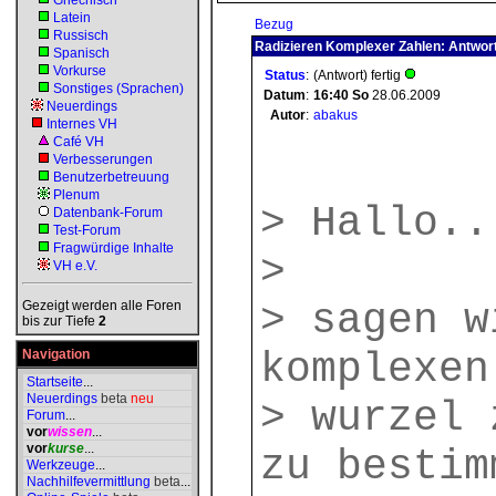
Griechisch
Latein
Bezug
Russisch
Radizieren Komplexer Zahlen: Antwor
Spanisch
Vorkurse
Status
:
(Antwort) fertig
Sonstiges (Sprachen)
Datum
:
16:40
So
28.06.2009
Neuerdings
Autor
:
abakus
Internes VH
Café VH
Verbesserungen
Benutzerbetreuung
Plenum
> Hallo..
Datenbank-Forum
Test-Forum
Fragwürdige Inhalte
>
VH e.V.
> sagen w
Gezeigt werden alle Foren
bis zur Tiefe
2
komplexen
Navigation
Startseite
...
Neuerdings
beta
neu
> wurzel 
Forum
...
vor
wissen
...
vor
kurse
...
zu bestim
Werkzeuge
...
Nachhilfevermittlung
beta
...