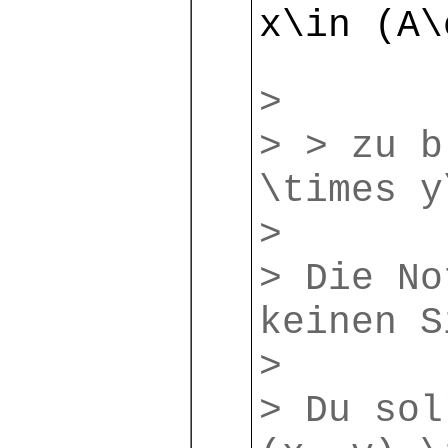
x\in (A\
>
> > zu b
\times y
>
> Die No
keinen S
>
> Du sol