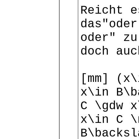
Reicht e
das"ode
oder" zu
doch auc
[mm] (x\
x\in B\b
C \gdw x
x\in C \
B\backsl