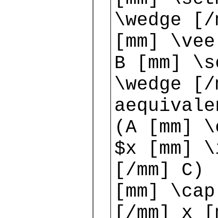
\wedge [/
[mm] \vee
B [mm] \s
\wedge [/
aequivale
(A [mm] \
$x [mm] \
[/mm] C) 
[mm] \cap
[/mm] x [