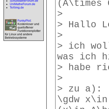
(A\times 
SchulMatheForum.de
UniMatheForum.de
TeXimg.de
>
FunkyPlot
:
> Hallo L
Kostenloser und
quelloffener
Funktionenplotter
>
für Linux und andere
Betriebssysteme
> ich wol
was ich h
> habe ri
>
> zu a): 
\gdw x\in