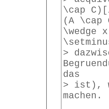
\cap C)[
(A \cap 
\wedge x
\setminu
> dazwis
Begruend
das
> ist), 
machen.