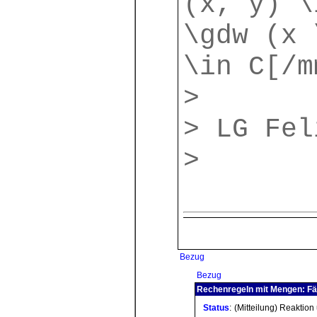
(x, y) \
\gdw (x 
\in C[/m
>
> LG Fel
>
Bezug
Bezug
Rechenregeln mit Mengen: Fäl
Status
:
(Mitteilung) Reaktion