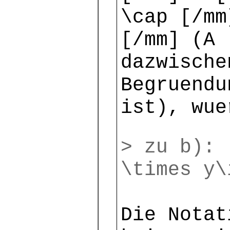
\cap [/mm
[/mm] (A 
dazwische
Begruendu
ist), wue
> zu b): 
\times y\
Die Notat