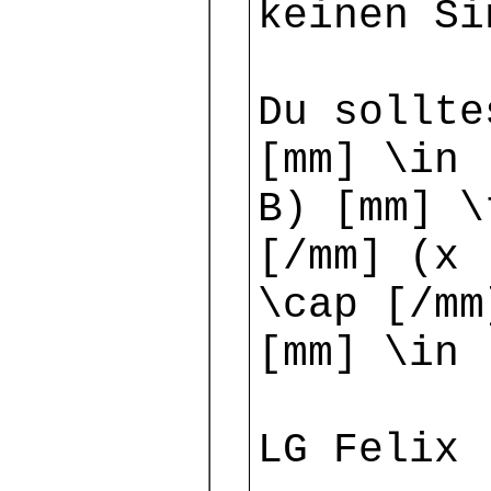
keinen Si
Du sollte
[mm] \in 
B) [mm] \
[/mm] (x 
\cap [/mm
[mm] \in 
LG Felix