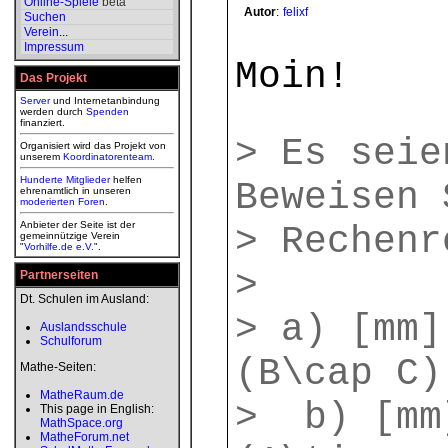
Online-Spiele
beta
Autor
:
felixf
Suchen
Verein
...
Impressum
Moin!
Das Projekt
Server
und Internetanbindung
werden durch
Spenden
finanziert.
> Es seie
Organisiert wird das Projekt von
unserem
Koordinatorenteam
.
Hunderte Mitglieder
helfen
Beweisen 
ehrenamtlich in unseren
moderierten
Foren
.
Anbieter der Seite ist der
> Rechenr
gemeinnützige Verein
"
Vorhilfe.de e.V.
".
>
Partnerseiten
Dt. Schulen im Ausland:
> a) [mm]
Auslandsschule
Schulforum
(B\cap C)
Mathe-Seiten:
MatheRaum.de
> b) [mm
This page in English:
MathSpace.org
MatheForum.net