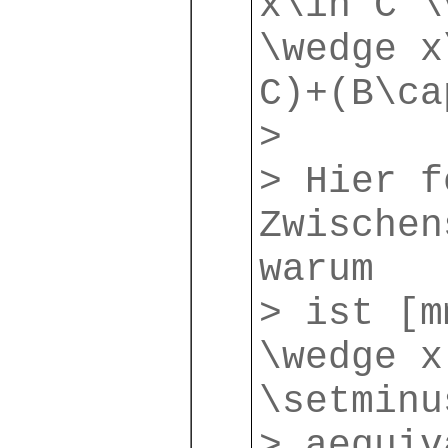
x\in C \
\wedge x
C)+(B\ca
>
> Hier f
Zwischen
warum
> ist [m
\wedge x
\setminu
> aequiv