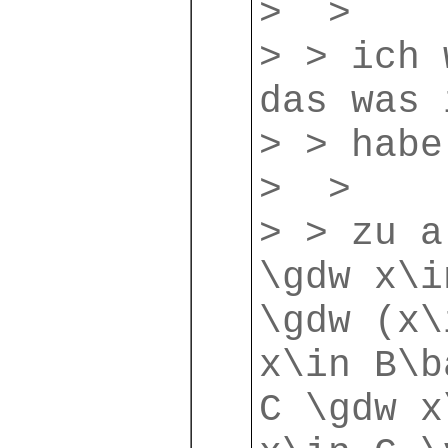
> >
> > ich 
das was 
> > habe
> >
> > zu a
\gdw x\i
\gdw (x\
x\in B\b
C \gdw x