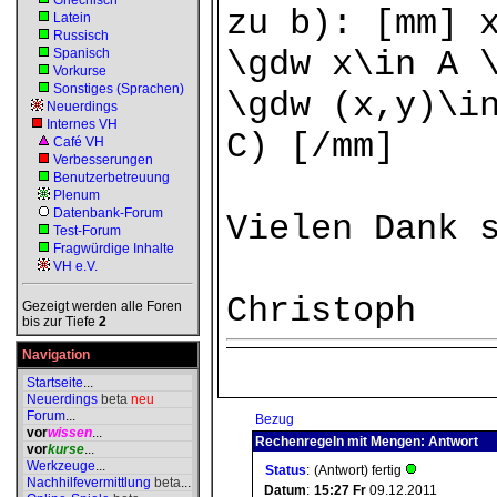
Griechisch
zu b): [mm] 
Latein
Russisch
\gdw x\in A 
Spanisch
Vorkurse
Sonstiges (Sprachen)
\gdw (x,y)\i
Neuerdings
Internes VH
C) [/mm]
Café VH
Verbesserungen
Benutzerbetreuung
Plenum
Datenbank-Forum
Vielen Dank 
Test-Forum
Fragwürdige Inhalte
VH e.V.
Christoph
Gezeigt werden alle Foren
bis zur Tiefe
2
Navigation
Startseite
...
Neuerdings
beta
neu
Forum
...
Bezug
vor
wissen
...
Rechenregeln mit Mengen: Antwort
vor
kurse
...
Werkzeuge
...
Status
:
(Antwort) fertig
Nachhilfevermittlung
beta
...
Datum
:
15:27
Fr
09.12.2011