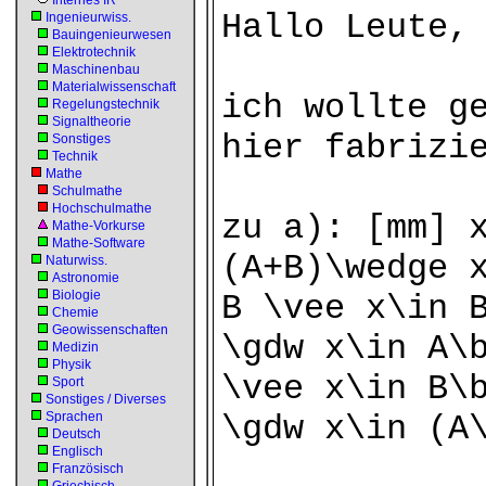
Internes IR
Hallo Leute,
Ingenieurwiss.
Bauingenieurwesen
Elektrotechnik
Maschinenbau
Materialwissenschaft
ich wollte g
Regelungstechnik
Signaltheorie
hier fabrizi
Sonstiges
Technik
Mathe
Schulmathe
Hochschulmathe
zu a): [mm] 
Mathe-Vorkurse
Mathe-Software
(A+B)\wedge 
Naturwiss.
Astronomie
Biologie
B \vee x\in 
Chemie
Geowissenschaften
\gdw x\in A\
Medizin
Physik
\vee x\in B\
Sport
Sonstiges / Diverses
Sprachen
\gdw x\in (A
Deutsch
Englisch
Französisch