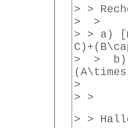
> > Rech
> >
> > a) [
C)+(B\ca
> > b) 
(A\times
>
> >
> > Hall