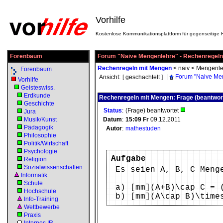
Vorhilfe
Kostenlose Kommunikationsplattform für gegenseitige H
Forenbaum
Forum "Naive Mengenlehre" - Rechenregeln
Rechenregeln mit Mengen
<
naiv
<
Mengenle
Forenbaum
|
Forum "Naive Me
Ansicht:
[ geschachtelt ]
Vorhilfe
Geisteswiss.
Erdkunde
Rechenregeln mit Mengen: Frage (beantwor
Geschichte
Status
:
(Frage) beantwortet
Jura
Musik/Kunst
Datum
:
15:09
Fr
09.12.2011
Pädagogik
Autor
:
mathestuden
Philosophie
Politik/Wirtschaft
Psychologie
Aufgabe
Religion
Sozialwissenschaften
Es seien A, B, C Meng
Informatik
Schule
a) [mm](A+B)\cap C = 
Hochschule
b) [mm](A\cap B)\time
Info-Training
Wettbewerbe
Praxis