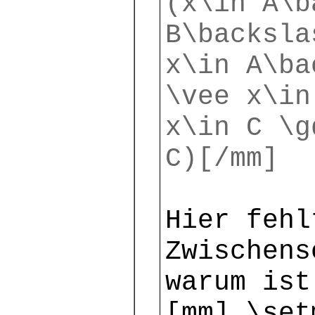
(x\in A\b
B\backsla
x\in A\ba
\vee x\in
x\in C \g
C)[/mm]
Hier fehl
Zwischens
warum ist
[mm] \set