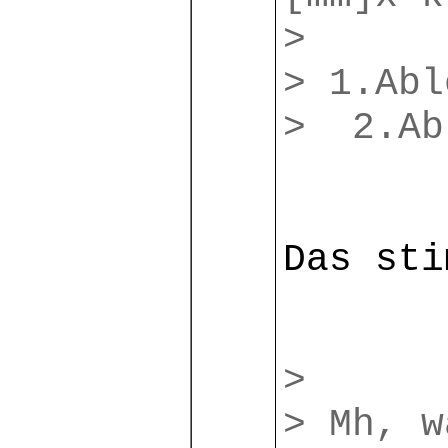
>
> 1.Abl
> 2.Ab
Das sti
>
> Mh, w