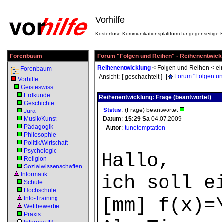
Vorhilfe
Kostenlose Kommunikationsplattform für gegenseitige H
Forenbaum
Forum "Folgen und Reihen" - Reihenentwick
Reihenentwicklung
<
Folgen und Reihen
<
ei
Forenbaum
|
Forum "Folgen u
Ansicht:
[ geschachtelt ]
Vorhilfe
Geisteswiss.
Erdkunde
Reihenentwicklung: Frage (beantwortet)
Geschichte
Status
:
(Frage) beantwortet
Jura
Musik/Kunst
Datum
:
15:29
Sa
04.07.2009
Pädagogik
Autor
:
tunetemptation
Philosophie
Politik/Wirtschaft
Psychologie
Hallo,
Religion
Sozialwissenschaften
Informatik
ich soll e
Schule
Hochschule
[mm] f(x)=
Info-Training
Wettbewerbe
Praxis