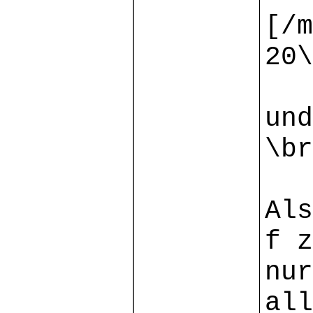
[/m
20\
und
\br
Als
f z
nur
all