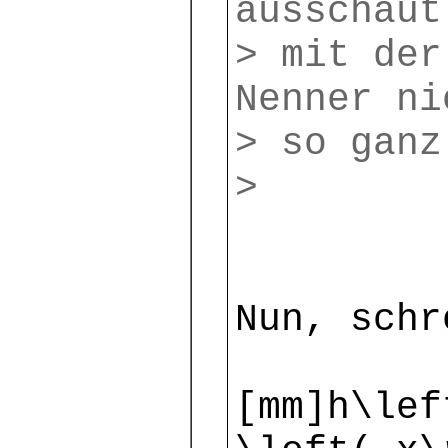
ausschaut
> mit der
Nenner ni
> so ganz
>
Nun, schr
[mm]h\lef