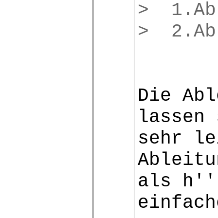
> 1.A
> 2.
Die Abl
lassen 
sehr le
Ableitu
als h''
einfach