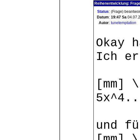
Reihenentwicklung: Frage
Status
:
(Frage) beantwor
Datum
:
19:47
Sa
04.07.
Autor
:
tunetemptation
Okay h
Ich er
[mm] \
5x^4..
und fü
[mm] \