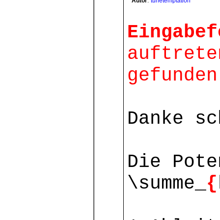
Autor
:
tunetemptation
Eingabef
auftrete
gefunden
Danke sc
Die Pote
\summe_
{