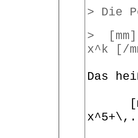
> Die P
> [mm] 
x^k [/m
Das he
[mm] h
x^5+\,