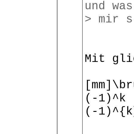
und was
> mir s
Mit gli
[mm]\br
(-1)^k 
(-1)^{k