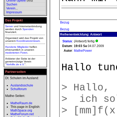
Online-Spiele
beta
Suchen
Verein
...
Impressum
Das Projekt
Bezug
Server
und Internetanbindung
Bezug
werden durch
Spenden
finanziert.
Reihenentwicklung: Antwort
Organisiert wird das Projekt von
unserem
Koordinatorenteam
.
Status
:
(Antwort) fertig
Datum
:
19:03
Sa
04.07.2009
Hunderte Mitglieder
helfen
ehrenamtlich in unseren
Autor
:
MathePower
moderierten
Foren
.
Anbieter der Seite ist der
gemeinnützige Verein
Hallo tun
"
Vorhilfe.de e.V.
".
Partnerseiten
Dt. Schulen im Ausland:
> Hallo,
Auslandsschule
Schulforum
> ich sol
Mathe-Seiten:
MatheRaum.de
This page in English:
> [mm]f(x
MathSpace.org
MatheForum.net