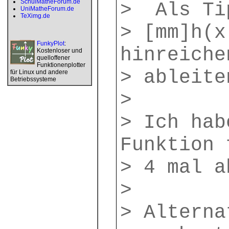
SchulMatheForum.de
> Als Tip
UniMatheForum.de
TeXimg.de
> [mm]h(x
FunkyPlot
:
hinreiche
Kostenloser und
quelloffener
Funktionenplotter
> ableite
für Linux und andere
Betriebssysteme
>
> Ich hab
Funktion 
> 4 mal a
>
> Alterna