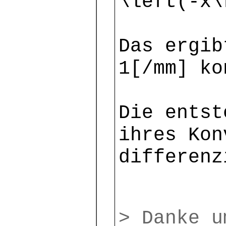
\left(-x\
Das ergib
1[/mm] ko
Die entst
ihres Kon
differenz
> Danke u