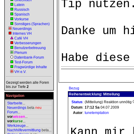
Tip nutzen
Griechisch
Latein
Russisch
Spanisch
Vorkurse
Sonstiges (Sprachen)
Danke um h
Neuerdings
Internes VH
Café VH
Verbesserungen
Benutzerbetreuung
Plenum
Habe diese
Datenbank-Forum
Test-Forum
Fragwürdige Inhalte
VH e.V.
Gezeigt werden alle Foren
bis zur Tiefe
2
Bezug
Reihenentwicklung: Mitteilung
Navigation
Status
:
(Mitteilung) Reaktion unnötig
Startseite
...
Datum
:
17:12
Sa
04.07.2009
Neuerdings
beta
neu
Forum
...
Autor
:
tunetemptation
vor
wissen
...
vor
kurse
...
Werkzeuge
...
Kann mir 
Nachhilfevermittlung
beta
...