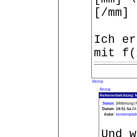
[/mm]
Ich er
mit f(
Bezug
Bezug
Reihenentwicklung: M
Status
:
(Mitteilung)
Datum
:
19:51
Sa
04
Autor
:
tunetemptat
Und w