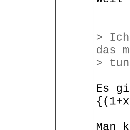
> Ich
das m
> tun
Es g
{(1+x
Man k