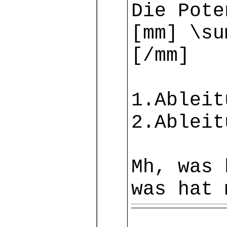
Die Pote
[mm] \su
[/mm]
1.Ableit
2.Ablei
Mh, was 
was hat 