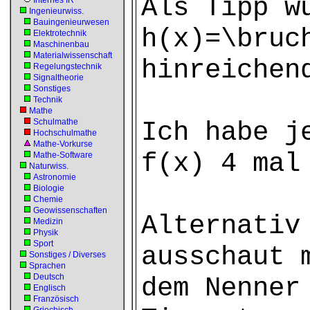
Als Tipp w
Internes IR
Ingenieurwiss.
Bauingenieurwesen
h(x)=\bruc
Elektrotechnik
Maschinenbau
Materialwissenschaft
hinreichen
Regelungstechnik
Signaltheorie
Sonstiges
Technik
Mathe
Schulmathe
Ich habe j
Hochschulmathe
Mathe-Vorkurse
f(x) 4 mal
Mathe-Software
Naturwiss.
Astronomie
Biologie
Chemie
Geowissenschaften
Alternativ
Medizin
Physik
Sport
ausschaut 
Sonstiges / Diverses
Sprachen
Deutsch
dem Nenner
Englisch
Französisch