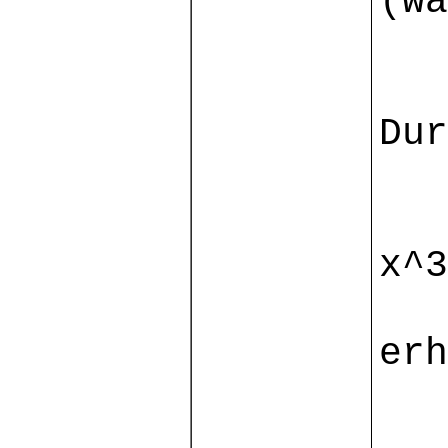
(wa
Dur
$\
x^3
erh
$\