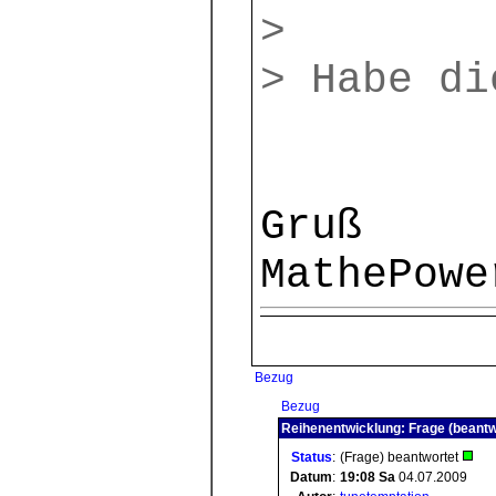
>
> Habe di
Gruß
MathePowe
Bezug
Bezug
Reihenentwicklung: Frage (beantw
Status
:
(Frage) beantwortet
Datum
:
19:08
Sa
04.07.2009