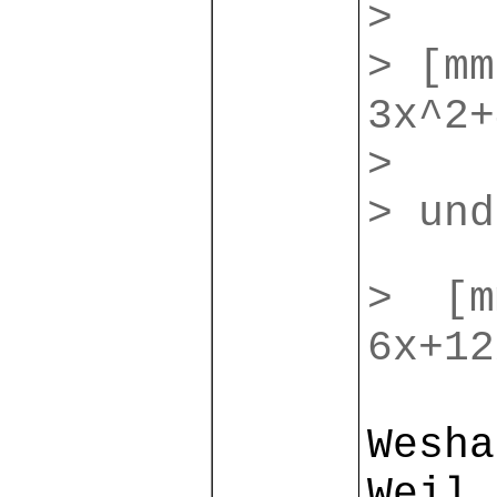
>
> [mm
3x^2
>
> und
> [m
6x+1
Wesha
Weil 