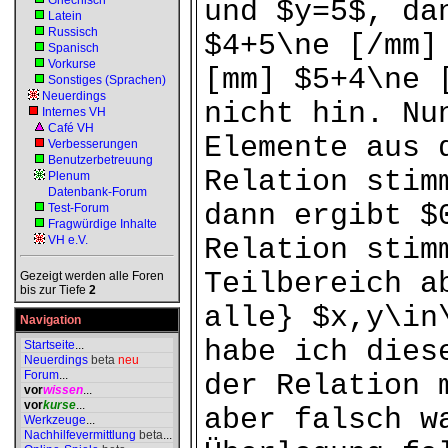
Griechisch
und $y=5$, da
Latein
Russisch
$4+5\ne [/mm]
Spanisch
Vorkurse
[mm] $5+4\ne 
Sonstiges (Sprachen)
Neuerdings
nicht hin. Nu
Internes VH
Café VH
Elemente aus 
Verbesserungen
Benutzerbetreuung
Relation stim
Plenum
Datenbank-Forum
dann ergibt $
Test-Forum
Fragwürdige Inhalte
VH e.V.
Relation stim
Teilbereich a
Gezeigt werden alle Foren
bis zur Tiefe
2
alle} $x,y\in
Navigation
habe ich dies
Startseite
...
Neuerdings
beta
neu
Forum
...
der Relation 
vor
wissen
...
vor
kurse
...
aber falsch w
Werkzeuge
...
Nachhilfevermittlung
beta
...