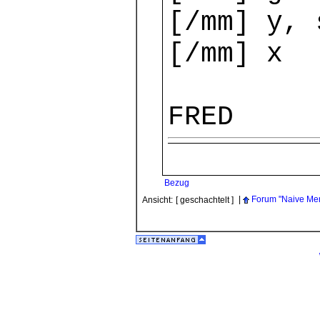
[/mm] y, 
[/mm] x
FRED
Bezug
|
Forum "Naive Me
Ansicht:
[ geschachtelt ]