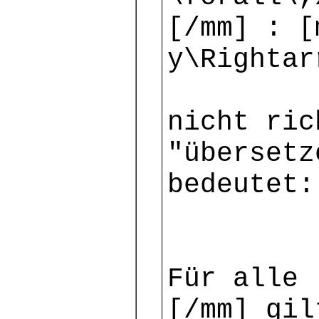
[/mm] : [
y\Rightar
nicht ric
"übersetz
bedeutet:
Für alle 
[/mm] gi