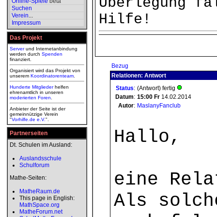
Überlegung fa
Online-Spiele
beta
Suchen
Hilfe!
Verein
...
Impressum
Das Projekt
Server
und Internetanbindung
werden durch
Spenden
finanziert.
Bezug
Organisiert wird das Projekt von
Relationen: Antwort
unserem
Koordinatorenteam
.
Hunderte Mitglieder
helfen
Status
:
(Antwort) fertig
ehrenamtlich in unseren
Datum
:
15:00
Fr
14.02.2014
moderierten
Foren
.
Autor
:
MaslanyFanclub
Anbieter der Seite ist der
gemeinnützige Verein
"
Vorhilfe.de e.V.
".
Hallo,
Partnerseiten
Dt. Schulen im Ausland:
Auslandsschule
Schulforum
eine Rela
Mathe-Seiten:
MatheRaum.de
Als solch
This page in English:
MathSpace.org
MatheForum.net