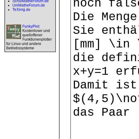
noch fals
SchulMatheForum.de
UniMatheForum.de
TeXimg.de
Die Menge
Sie enthä
FunkyPlot
:
Kostenloser und
quelloffener
Funktionenplotter
[mm] \in 
für Linux und andere
Betriebssysteme
die defin
x+y=1 erf
Damit ist
$(4,5)\no
das Paar 