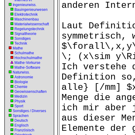
Internes IR
anderen Inter
Ingenieurwiss.
Bauingenieurwesen
Elektrotechnik
Maschinenbau
Laut Definiti
Materialwissenschaft
Regelungstechnik
symmetrisch, 
Signaltheorie
Sonstiges
Technik
$\forall\,x,y
Mathe
Schulmathe
\; (x\sim y\R
Hochschulmathe
Mathe-Vorkurse
Ich verstehe 
Mathe-Software
Naturwiss.
Definition so
Astronomie
Biologie
alle} [/mm] $
Chemie
Geowissenschaften
Menge die ang
Medizin
Physik
ich mir aber 
Sport
Sonstiges / Diverses
aus dieser Me
Sprachen
Deutsch
Englisch
Elemente der 
Französisch