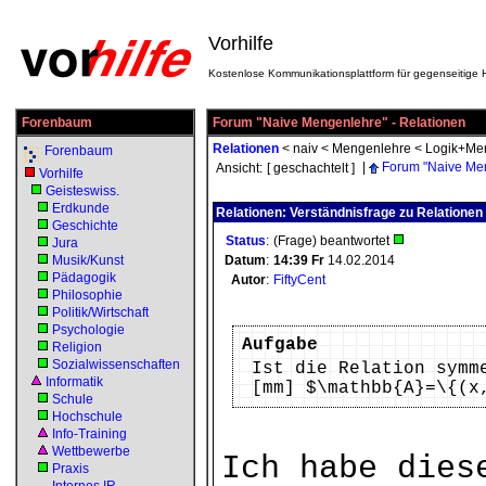
Vorhilfe
Kostenlose Kommunikationsplattform für gegenseitige H
Forenbaum
Forum "Naive Mengenlehre" - Relationen
Relationen
<
naiv
<
Mengenlehre
<
Logik+Me
Forenbaum
|
Forum "Naive Me
Ansicht:
[ geschachtelt ]
Vorhilfe
Geisteswiss.
Erdkunde
Relationen: Verständnisfrage zu Relationen
Geschichte
Status
:
(Frage) beantwortet
Jura
Musik/Kunst
Datum
:
14:39
Fr
14.02.2014
Pädagogik
Autor
:
FiftyCent
Philosophie
Politik/Wirtschaft
Psychologie
Aufgabe
Religion
Sozialwissenschaften
Ist die Relation symm
Informatik
[mm] $\mathbb{A}=\{(x
Schule
Hochschule
Info-Training
Wettbewerbe
Ich habe dies
Praxis