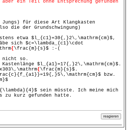
 aber ein Teil ohne Entsprechung gefunden
 Jungs) für diese Art Klangkasten
lso die der Grundschwingung)
stens etwa $l_{c1}=30{,}2\,\mathrm{cm}$,
äbe sich $c=\lambda_{c1}\cdot
thrm
{
\frac{m}{s}$ :-(
 nicht so.
 Kastenlänge $l_{a1}=17{,}2\,\mathrm{cm}$.
x303\,\mathrm
{
\frac{m}{s}$.
rac{c}{f_{a1}}=19{,}5\,\mathrm{cm}$ bzw.
m}$
{\lambda}{4}$ sein müsste. Ich meine mich
s zu kurz gefunden hatte.