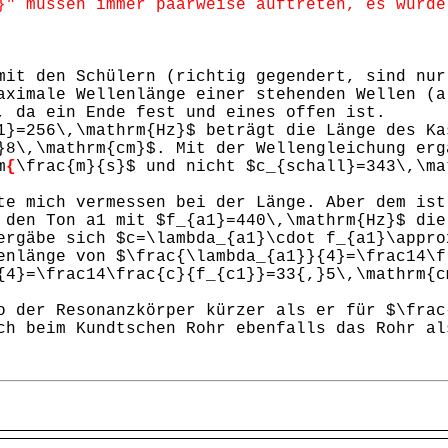
" müssen immer paarweise auftreten, es wurde
mit den Schülern (richtig gegendert, sind nur
aximale Wellenlänge einer stehenden Wellen (a
, da ein Ende fest und eines offen ist.
1}=256\,\mathrm{Hz}$ beträgt die Länge des Ka
}8\,\mathrm{cm}$. Mit der Wellengleichung erg
m
{
\frac{m}{s}$ und nicht $c_{schall}=343\,\ma
te mich vermessen bei der Länge. Aber dem ist
 den Ton a1 mit $f_{a1}=440\,\mathrm{Hz}$ die
ergäbe sich $c=\lambda_{a1}\cdot f_{a1}\appro
enlänge von $\frac{\lambda_{a1}}{4}=\frac14\f
{4}=\frac14\frac{c}{f_{c1}}=33{,}5\,\mathrm{c
o der Resonanzkörper kürzer als er für $\frac
ch beim Kundtschen Rohr ebenfalls das Rohr al