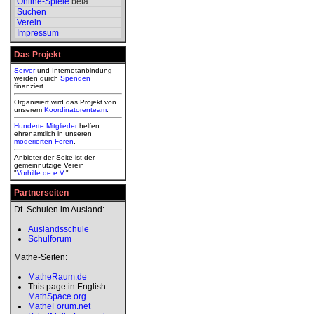
Online-Spiele
beta
Suchen
Verein
...
Impressum
Das Projekt
Server
und Internetanbindung
werden durch
Spenden
finanziert.
Organisiert wird das Projekt von
unserem
Koordinatorenteam
.
Hunderte Mitglieder
helfen
ehrenamtlich in unseren
moderierten
Foren
.
Anbieter der Seite ist der
gemeinnützige Verein
"
Vorhilfe.de e.V.
".
Partnerseiten
Dt. Schulen im Ausland:
Auslandsschule
Schulforum
Mathe-Seiten:
MatheRaum.de
This page in English:
MathSpace.org
MatheForum.net