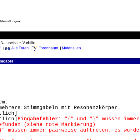
ilfestellungen.
<
Naturwiss.
<
Vorhilfe
"
|
Alle Foren
|
Forenbaum
|
Materialien
mmgabel
em:
mehrere Stimmgabeln mit Resonanzkörper.
tlich]
tlich]
Eingabefehler:
"{" und "}" müssen immer
efunden (siehe rote Markierung)
" müssen immer paarweise auftreten, es wurde