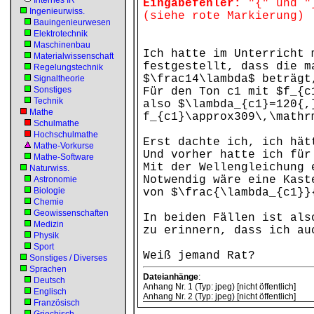
Internes IR
Eingabefehler:
"{" und "}
Ingenieurwiss.
(siehe rote Markierung)
Bauingenieurwesen
Elektrotechnik
Maschinenbau
Ich hatte im Unterricht 
Materialwissenschaft
festgestellt, dass die m
Regelungstechnik
$\frac14\lambda$ beträgt
Signaltheorie
Sonstiges
Für den Ton c1 mit $f_{c
Technik
also $\lambda_{c1}=120{,
Mathe
f_{c1}\approx309\,\mathr
Schulmathe
Hochschulmathe
Erst dachte ich, ich hät
Mathe-Vorkurse
Und vorher hatte ich für
Mathe-Software
Mit der Wellengleichung 
Naturwiss.
Notwendig wäre eine Kast
Astronomie
Biologie
von $\frac{\lambda_{c1}}
Chemie
Geowissenschaften
In beiden Fällen ist als
Medizin
zu erinnern, dass ich au
Physik
Sport
Weiß jemand Rat?
Sonstiges / Diverses
Sprachen
Dateianhänge
:
Deutsch
Anhang Nr. 1 (Typ: jpeg) [nicht öffentlich]
Englisch
Anhang Nr. 2 (Typ: jpeg) [nicht öffentlich]
Französisch