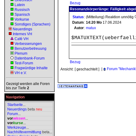
Griechisch
Bezug
Latein
Resonanzkörperlänge: Fälligkeit abge
Russisch
Spanisch
Status
:
(Mitteilung) Reaktion unnötig
Vorkurse
Datum
:
14:20
Mo
17.06.2024
Sonstiges (Sprachen)
Autor
:
matux
Neuerdings
Internes VH
$MATUXTEXT(ueberfaell
Café VH
Verbesserungen
Benutzerbetreuung
Plenum
Datenbank-Forum
Bezug
Test-Forum
Fragwürdige Inhalte
|
Forum "Mechanik
Ansicht:
[ geschachtelt ]
VH e.V.
Gezeigt werden alle Foren
bis zur Tiefe
2
Navigation
Startseite
...
Neuerdings
beta
neu
Forum
...
vor
wissen
...
vor
kurse
...
Werkzeuge
...
Nachhilfevermittlung
beta
...