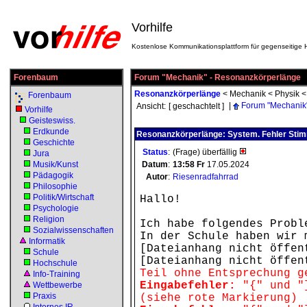
Vorhilfe
Kostenlose Kommunikationsplattform für gegenseitige H
Forenbaum
Forum "Mechanik" - Resonanzkörperlänge
Resonanzkörperlänge
<
Mechanik
<
Physik
Forenbaum
|
Forum "Mechanik
Ansicht:
[ geschachtelt ]
Vorhilfe
Geisteswiss.
Erdkunde
Resonanzkörperlänge: System. Fehler Sti
Geschichte
Status
:
(Frage) überfällig
Jura
Musik/Kunst
Datum
:
13:58
Fr
17.05.2024
Pädagogik
Autor
:
Riesenradfahrrad
Philosophie
Politik/Wirtschaft
Hallo!
Psychologie
Religion
Ich habe folgendes Probl
Sozialwissenschaften
In der Schule haben wir 
Informatik
[Dateianhang nicht öffen
Schule
[Dateianhang nicht öffen
Hochschule
Teil ohne Entsprechung g
Info-Training
Eingabefehler:
"{" und "}
Wettbewerbe
Praxis
(siehe rote Markierung)