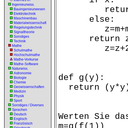
if x:
Internes IR
Ingenieurwiss.
return
Bauingenieurwesen
Elektrotechnik
else:
Maschinenbau
Materialwissenschaft
z=m+
Regelungstechnik
Signaltheorie
return 
Sonstiges
Technik
Mathe
z=z+
Schulmathe
Hochschulmathe
Mathe-Vorkurse
Mathe-Software
Naturwiss.
Astronomie
def g(y):
Biologie
Chemie
return (y*y
Geowissenschaften
Medizin
Physik
Sport
Sonstiges / Diverses
Sprachen
Werten Sie da
Deutsch
Englisch
Französisch
m=g(f(1))