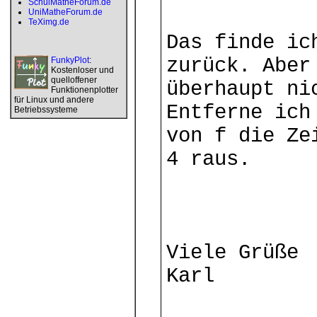
SchulMatheForum.de
UniMatheForum.de
TeXimg.de
Das finde ic
zurück. Aber
FunkyPlot
:
Kostenloser und
quelloffener
überhaupt ni
Funktionenplotter
für Linux und andere
Entferne ich
Betriebssysteme
von f die Ze
4 raus.
Viele Grüße
Karl