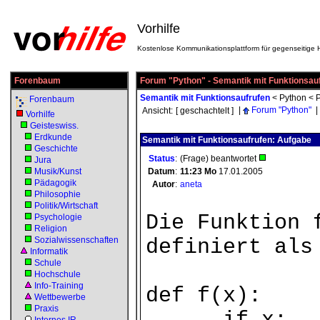
Vorhilfe
Kostenlose Kommunikationsplattform für gegenseitige H
Forenbaum
Forum "Python" - Semantik mit Funktionsau
Semantik mit Funktionsaufrufen
<
Python
<
Forenbaum
|
Forum "Python"
|
Ansicht:
[ geschachtelt ]
Vorhilfe
Geisteswiss.
Erdkunde
Semantik mit Funktionsaufrufen: Aufgabe
Geschichte
Status
:
(Frage) beantwortet
Jura
Musik/Kunst
Datum
:
11:23
Mo
17.01.2005
Pädagogik
Autor
:
aneta
Philosophie
Politik/Wirtschaft
Die Funktion 
Psychologie
Religion
Sozialwissenschaften
definiert als
Informatik
Schule
Hochschule
Info-Training
def f(x):
Wettbewerbe
Praxis