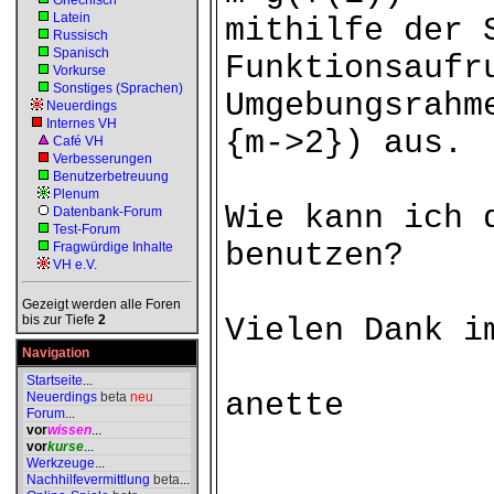
Griechisch
Latein
mithilfe der 
Russisch
Spanisch
Funktionsaufr
Vorkurse
Sonstiges (Sprachen)
Umgebungsrahm
Neuerdings
Internes VH
{m->2}) aus.
Café VH
Verbesserungen
Benutzerbetreuung
Plenum
Wie kann ich 
Datenbank-Forum
Test-Forum
benutzen?
Fragwürdige Inhalte
VH e.V.
Gezeigt werden alle Foren
bis zur Tiefe
2
Vielen Dank i
Navigation
Startseite
...
anette
Neuerdings
beta
neu
Forum
...
vor
wissen
...
vor
kurse
...
Werkzeuge
...
Nachhilfevermittlung
beta
...