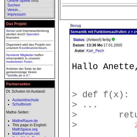
Online-Spiele
beta
Suchen
Verein
...
Impressum
Das Projekt
Bezug
Server
und Internetanbindung
Semantik mit Funktionsaufrufen: z = z
werden durch
Spenden
finanziert.
Status
:
(Antwort) fertig
Organisiert wird das Projekt von
Datum
:
13:36
Mo
17.01.2005
unserem
Koordinatorenteam
.
Autor
:
Karl_Pech
Hunderte Mitglieder
helfen
ehrenamtlich in unseren
moderierten
Foren
.
Hallo Anette
Anbieter der Seite ist der
gemeinnützige Verein
"
Vorhilfe.de e.V.
".
Partnerseiten
Dt. Schulen im Ausland:
> def f(x):
Auslandsschule
> ...
Schulforum
Mathe-Seiten:
> retur
MatheRaum.de
>
This page in English:
MathSpace.org
MatheForum.net