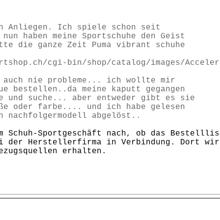
n Anliegen. Ich spiele schon seit
 nun haben meine Sportschuhe den Geist
tte die ganze Zeit Puma vibrant schuhe
rtshop.ch/cgi-bin/shop/catalog/images/Acceler
 auch nie probleme... ich wollte mir
ue bestellen..da meine kaputt gegangen
e und suche... aber entweder gibt es sie
ße oder farbe.... und ich habe gelesen
n nachfolgermodell abgelöst..
m Schuh-Sportgeschäft nach, ob das Bestelllis
i der Herstellerfirma in Verbindung. Dort wir
ezugsquellen erhalten.