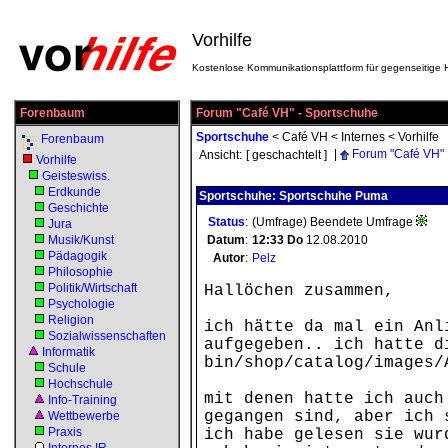
Vorhilfe
Kostenlose Kommunikationsplattform für gegenseitige H
Forenbaum
Forum "Café VH" - Sportschuhe
Sportschuhe
<
Café VH
<
Internes
<
Vorhilfe
Forenbaum
|
Forum "Café VH"
Ansicht:
[ geschachtelt ]
Vorhilfe
Geisteswiss.
Erdkunde
Sportschuhe: Sportschuhe Puma
Geschichte
Status
:
(Umfrage) Beendete Umfrage
Jura
Musik/Kunst
Datum
:
12:33
Do
12.08.2010
Pädagogik
Autor
:
Pelz
Philosophie
Politik/Wirtschaft
Hallöchen zusammen,
Psychologie
Religion
ich hätte da mal ein Anl
Sozialwissenschaften
aufgegeben.. ich hatte d
Informatik
bin/shop/catalog/images/
Schule
Hochschule
mit denen hatte ich auch
Info-Training
gegangen sind, aber ich 
Wettbewerbe
Praxis
ich habe gelesen sie wur