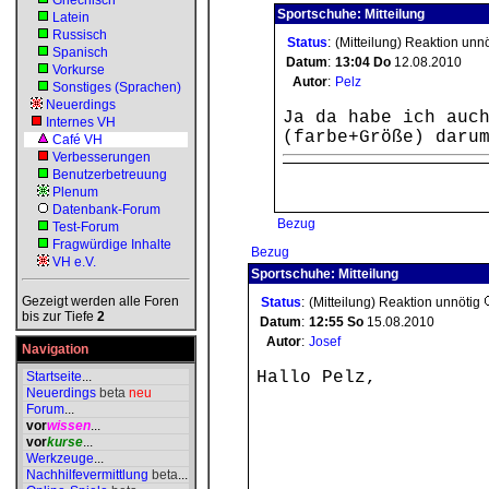
Griechisch
Sportschuhe: Mitteilung
Latein
Russisch
Status
:
(Mitteilung) Reaktion unn
Spanisch
Datum
:
13:04
Do
12.08.2010
Vorkurse
Autor
:
Pelz
Sonstiges (Sprachen)
Neuerdings
Ja da habe ich auc
Internes VH
(farbe+Größe) daru
Café VH
Verbesserungen
Benutzerbetreuung
Plenum
Datenbank-Forum
Bezug
Test-Forum
Fragwürdige Inhalte
Bezug
VH e.V.
Sportschuhe: Mitteilung
Gezeigt werden alle Foren
Status
:
(Mitteilung) Reaktion unnötig
bis zur Tiefe
2
Datum
:
12:55
So
15.08.2010
Autor
:
Josef
Navigation
Hallo Pelz,
Startseite
...
Neuerdings
beta
neu
Forum
...
vor
wissen
...
vor
kurse
...
Werkzeuge
...
Nachhilfevermittlung
beta
...