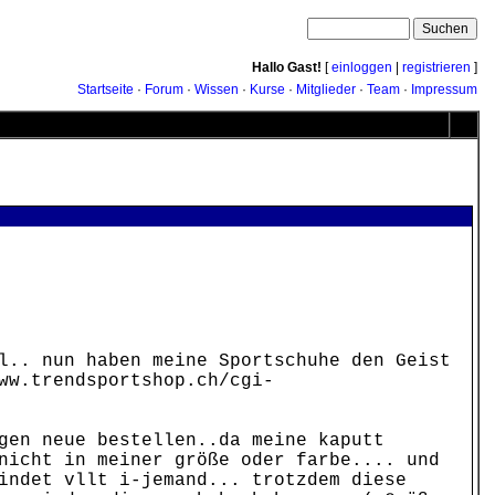
Hallo Gast!
[
einloggen
|
registrieren
]
Startseite
·
Forum
·
Wissen
·
Kurse
·
Mitglieder
·
Team
·
Impressum
l.. nun haben meine Sportschuhe den Geist
ww.trendsportshop.ch/cgi-
gen neue bestellen..da meine kaputt
nicht in meiner größe oder farbe.... und
indet vllt i-jemand... trotzdem diese