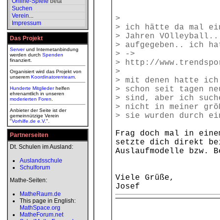
Online-Spiele
beta
Suchen
Verein
...
>
Impressum
> ich hätte da mal ei
> Jahren VOlleyball..
Das Projekt
> aufgegeben.. ich ha
Server
und Internetanbindung
> ->
werden durch
Spenden
finanziert.
> http://www.trendspo
>
Organisiert wird das Projekt von
unserem
Koordinatorenteam
.
> mit denen hatte ich
> schon seit tagen ne
Hunderte Mitglieder
helfen
ehrenamtlich in unseren
> sind, aber ich such
moderierten
Foren
.
> nicht in meiner grö
Anbieter der Seite ist der
> sie wurden durch ei
gemeinnützige Verein
"
Vorhilfe.de e.V.
".
Frag doch mal in eine
Partnerseiten
setzte dich direkt be
Dt. Schulen im Ausland:
Auslaufmodelle bzw. B
Auslandsschule
Schulforum
Viele Grüße,
Mathe-Seiten:
Josef
MatheRaum.de
This page in English:
MathSpace.org
MatheForum.net