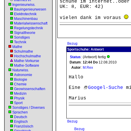
Internes IR
schuhe im internet..oder
Ingenieurwiss.
UK: 8, EUR: 42)
Bauingenieurwesen
Elektrotechnik
vielen dank im voraus
Maschinenbau
Materialwissenschaft
Regelungstechnik
Signaltheorie
Sonstiges
Technik
Bezug
Mathe
Sportschuhe: Antwort
Schulmathe
Hochschulmathe
Status
:
(Antwort) fertig
Mathe-Vorkurse
Datum
:
12:44
Do
12.08.2010
Mathe-Software
Autor
:
M.Rex
Naturwiss.
Astronomie
Hallo
Biologie
Chemie
Eine
Googel-Suche
m
Geowissenschaften
Medizin
Marius
Physik
Sport
Sonstiges / Diverses
Sprachen
Deutsch
Bezug
Englisch
Französisch
Bezug