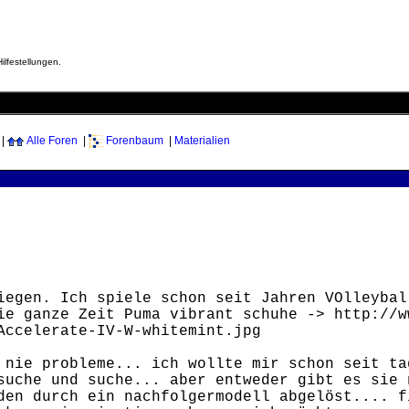
ilfestellungen.
|
Alle Foren
|
Forenbaum
|
Materialien
iegen. Ich spiele schon seit Jahren VOlleybal
ie ganze Zeit Puma vibrant schuhe -> http://w
Accelerate-IV-W-whitemint.jpg
 nie probleme... ich wollte mir schon seit ta
suche und suche... aber entweder gibt es sie 
den durch ein nachfolgermodell abgelöst.... f