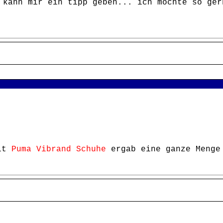
 kann mir ein tipp geben... ich möchte so ger
it
Puma Vibrand Schuhe
ergab eine ganze Menge 