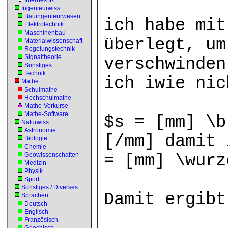
Internes IR
Ingenieurwiss.
Bauingenieurwesen
ich habe mit
Elektrotechnik
Maschinenbau
überlegt, um
Materialwissenschaft
Regelungstechnik
Signaltheorie
verschwinden
Sonstiges
Technik
ich iwie nic
Mathe
Schulmathe
Hochschulmathe
Mathe-Vorkurse
Mathe-Software
$s = [mm] \b
Naturwiss.
Astronomie
[/mm] damit 
Biologie
Chemie
Geowissenschaften
= [mm] \wurz
Medizin
Physik
Sport
Sonstiges / Diverses
Damit ergibt
Sprachen
Deutsch
Englisch
Französisch