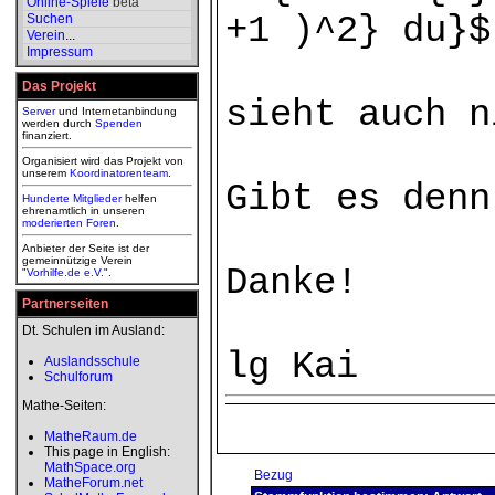
Online-Spiele
beta
+1 )^2} du}$
Suchen
Verein
...
Impressum
Das Projekt
sieht auch n
Server
und Internetanbindung
werden durch
Spenden
finanziert.
Organisiert wird das Projekt von
unserem
Koordinatorenteam
.
Gibt es denn
Hunderte Mitglieder
helfen
ehrenamtlich in unseren
moderierten
Foren
.
Anbieter der Seite ist der
gemeinnützige Verein
Danke!
"
Vorhilfe.de e.V.
".
Partnerseiten
Dt. Schulen im Ausland:
lg Kai
Auslandsschule
Schulforum
Mathe-Seiten:
MatheRaum.de
This page in English:
MathSpace.org
Bezug
MatheForum.net