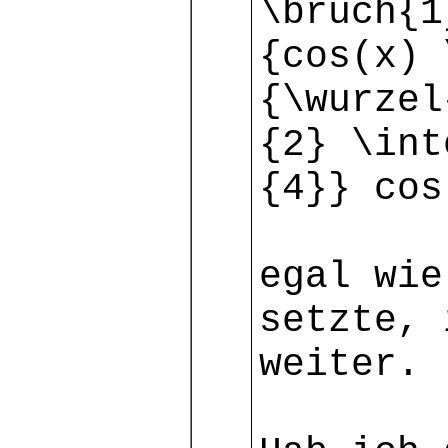
\bruch{1
{cos(x) 
{\wurzel
{2} \int
{4}} cos
egal wie
setzte, 
weiter.