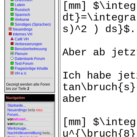
Griechisch
[mm] $\integ
Latein
Russisch
dt}=\integra
Spanisch
Vorkurse
Sonstiges (Sprachen)
s)^2 ) ds}$.
Neuerdings
Internes VH
Café VH
Verbesserungen
Benutzerbetreuung
Aber ab jetz
Plenum
Datenbank-Forum
Test-Forum
Fragwürdige Inhalte
Ich habe jet
VH e.V.
tan\bruch{s}
Gezeigt werden alle Foren
bis zur Tiefe
2
aber
Navigation
Startseite
...
Neuerdings
beta
neu
Forum
...
[mm] $\integ
vor
wissen
...
vor
kurse
...
Werkzeuge
...
u^{\bruch{8}
Nachhilfevermittlung
beta
...