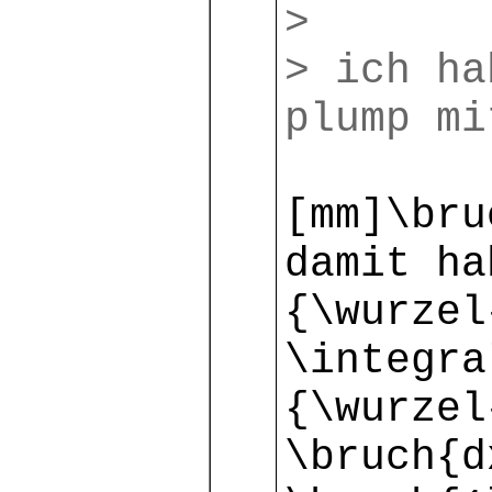
>
> ich h
plump mi
[mm]\bru
damit ha
{\wurzel
\integra
{\wurzel
\bruch{d