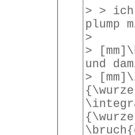
> > ic
plump m
>
> [mm]\
und dam
> [mm]\
{\wurze
\integr
{\wurze
\bruch{