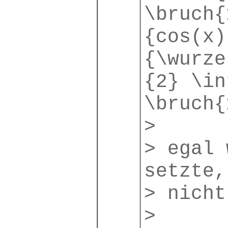
\bruch{
{cos(x)
{\wurze
{2} \in
\bruch{
>
> egal 
setzte,
> nicht
>