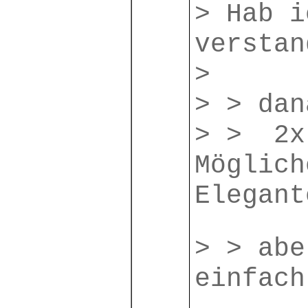
> Hab i
verstan
>
> > dan
> > 2x
Möglich
Elegant
> > abe
einfach