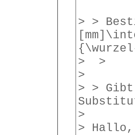
> > Best
[mm]\int
{\wurzel
> >
>
> > Gibt
Substitu
>
> Hallo,