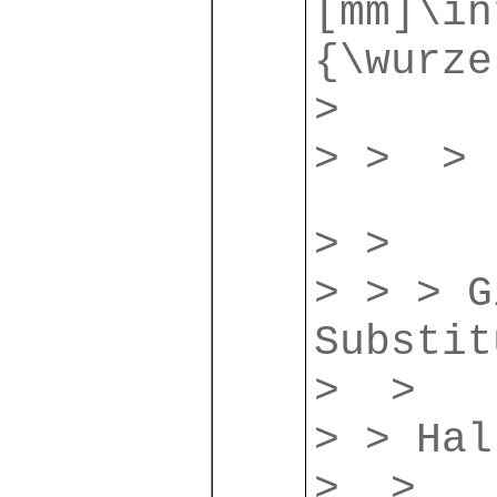
[mm]\in
{\wurze
>
> > 
> >
> > > G
Substit
> >
> > Hal
> >