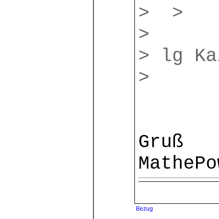
> >
>
> lg Ka
>
Gruß
MathePo
Bezug