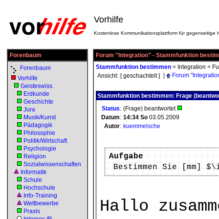
Vorhilfe
Kostenlose Kommunikationsplattform für gegenseitige H
Forenbaum
Forum "Integration" - Stammfunktion best
Stammfunktion bestimmen
<
Integration
<
Fu
Forenbaum
|
Forum "Integratio
Ansicht:
[ geschachtelt ]
Vorhilfe
Geisteswiss.
Erdkunde
Stammfunktion bestimmen: Frage (beantwor
Geschichte
Status
:
(Frage) beantwortet
Jura
Musik/Kunst
Datum
:
14:34
So
03.05.2009
Pädagogik
Autor
:
kuemmelsche
Philosophie
Politik/Wirtschaft
Psychologie
Aufgabe
Religion
Sozialwissenschaften
Bestimmen Sie [mm] $\
Informatik
Schule
Hochschule
Info-Training
Hallo zusamm
Wettbewerbe
Praxis