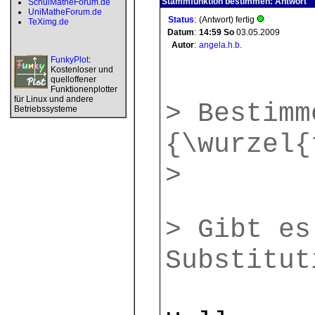
Stammfunktion bestimmen: Antwort
SchulMatheForum.de
UniMatheForum.de
Status
:
(Antwort) fertig
TeXimg.de
Datum
:
14:59
So
03.05.2009
Autor
:
angela.h.b.
FunkyPlot
:
Kostenloser und
quelloffener
Funktionenplotter
für Linux und andere
> Bestimm
Betriebssysteme
{\wurzel{
>
> Gibt es
Substitut