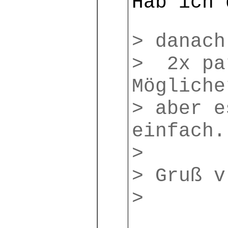
Hab ich 
> danach
> 2x pa
Mögliche
> aber e
einfach.
>
> Gruß v
>