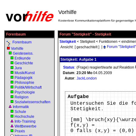
Vorhilfe
Kostenlose Kommunikationsplattform für gegenseitige H
Forenbaum
Forum "Stetigkeit" - Stetigkeit
Stetigkeit
<
Stetigkeit
<
Funktionen
<
eindimen
Forenbaum
|
Forum "Stetigkeit"
Ansicht:
[ geschachtelt ]
Vorhilfe
Geisteswiss.
Erdkunde
Stetigkeit: Aufgabe 1
Geschichte
Status
:
(Frage) reagiert/warte auf Reaktion
Jura
Musik/Kunst
Datum
:
23:20
Mo
04.05.2009
Pädagogik
Autor
:
JackLondon
Philosophie
Politik/Wirtschaft
Psychologie
Aufgabe
Religion
Sozialwissenschaften
Untersuchen Sie die f
Informatik
Stetigkeit.
Schule
Hochschule
[mm] \bruch{xy}{\wurz
Info-Training
f(x,y) =
Wettbewerbe
0 falls (x,y) = (0,
Praxis