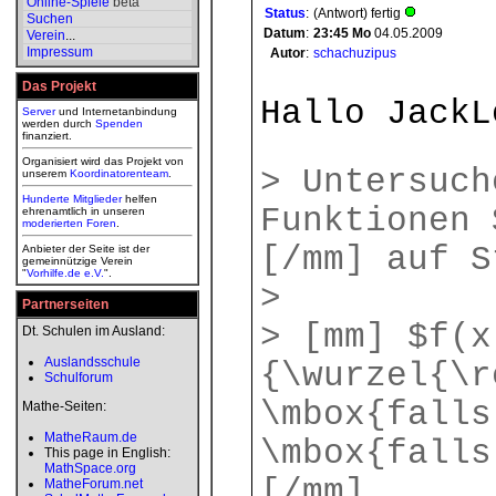
Online-Spiele
beta
Status
:
(Antwort) fertig
Suchen
Datum
:
23:45
Mo
04.05.2009
Verein
...
Impressum
Autor
:
schachuzipus
Das Projekt
Hallo JackL
Server
und Internetanbindung
werden durch
Spenden
finanziert.
Organisiert wird das Projekt von
> Untersuch
unserem
Koordinatorenteam
.
Hunderte Mitglieder
helfen
Funktionen 
ehrenamtlich in unseren
moderierten
Foren
.
[/mm] auf S
Anbieter der Seite ist der
gemeinnützige Verein
"
Vorhilfe.de e.V.
".
>
Partnerseiten
> [mm] $f(x
Dt. Schulen im Ausland:
Auslandsschule
{\wurzel{\r
Schulforum
\mbox{falls
Mathe-Seiten:
MatheRaum.de
\mbox{falls
This page in English:
MathSpace.org
[/mm]
MatheForum.net