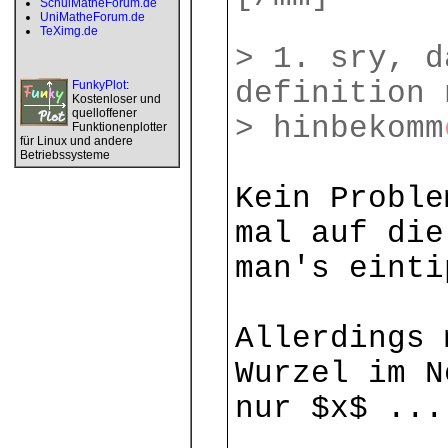
SchulMatheForum.de
UniMatheForum.de
TeXimg.de
> 1. sry, d
definition 
FunkyPlot
:
Kostenloser und
quelloffener
> hinbekomm
Funktionenplotter
für Linux und andere
Betriebssysteme
Kein Proble
mal auf die
man's einti
Allerdings 
Wurzel im N
nur $x$ ...