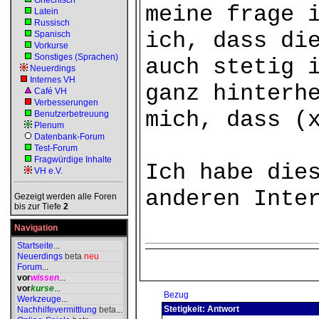
Griechisch
meine frage 
Latein
Russisch
ich, dass di
Spanisch
Vorkurse
Sonstiges (Sprachen)
auch stetig 
Neuerdings
Internes VH
ganz hinterh
Café VH
Verbesserungen
mich, dass (
Benutzerbetreuung
Plenum
Datenbank-Forum
Test-Forum
Fragwürdige Inhalte
Ich habe die
VH e.V.
anderen Inte
Gezeigt werden alle Foren
bis zur Tiefe
2
Navigation
Startseite
...
Neuerdings
beta
neu
Forum
...
vor
wissen
...
vor
kurse
...
Bezug
Werkzeuge
...
Stetigkeit: Antwort
Nachhilfevermittlung
beta
...