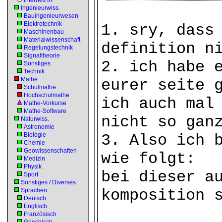
Internes IR
Ingenieurwiss.
Bauingenieurwesen
Elektrotechnik
1. sry, dass
Maschinenbau
Materialwissenschaft
definition n
Regelungstechnik
Signaltheorie
2. ich habe 
Sonstiges
Technik
Mathe
eurer seite 
Schulmathe
Hochschulmathe
ich auch mal
Mathe-Vorkurse
Mathe-Software
nicht so gan
Naturwiss.
Astronomie
Biologie
3. Also ich 
Chemie
Geowissenschaften
wie folgt:
Medizin
Physik
bei dieser a
Sport
Sonstiges / Diverses
komposition 
Sprachen
Deutsch
Englisch
Französisch