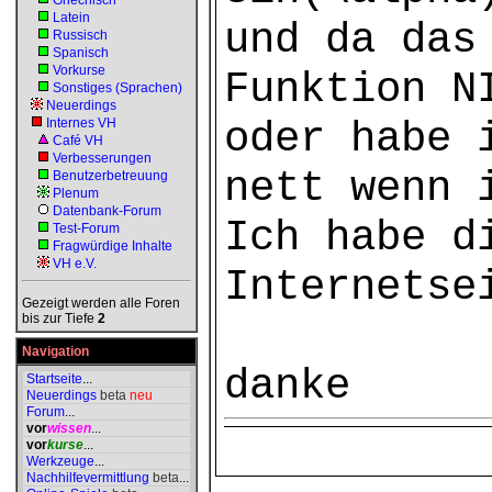
Griechisch
Latein
und da das
Russisch
Spanisch
Vorkurse
Funktion N
Sonstiges (Sprachen)
Neuerdings
oder habe 
Internes VH
Café VH
Verbesserungen
nett wenn 
Benutzerbetreuung
Plenum
Datenbank-Forum
Ich habe d
Test-Forum
Fragwürdige Inhalte
VH e.V.
Internetse
Gezeigt werden alle Foren
bis zur Tiefe
2
Navigation
danke
Startseite
...
Neuerdings
beta
neu
Forum
...
vor
wissen
...
vor
kurse
...
Werkzeuge
...
Nachhilfevermittlung
beta
...