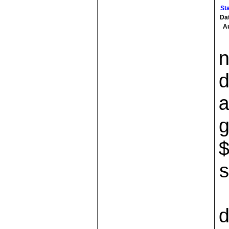
St
Da
A