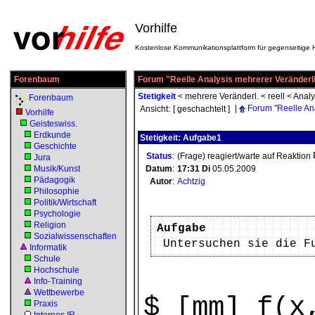
Vorhilfe
Kostenlose Kommunikationsplattform für gegenseitige H
Forenbaum
Forum "Reelle Analysis mehrerer Veränderlic
Stetigkeit
<
mehrere Veränderl.
<
reell
<
Analy
Forenbaum
|
Forum "Reelle An
Ansicht:
[ geschachtelt ]
Vorhilfe
Geisteswiss.
Erdkunde
Stetigkeit: Aufgabe1
Geschichte
Status
:
(Frage) reagiert/warte auf Reaktion
Jura
Musik/Kunst
Datum
:
17:31
Di
05.05.2009
Pädagogik
Autor
:
Achtzig
Philosophie
Politik/Wirtschaft
Psychologie
Religion
Aufgabe
Sozialwissenschaften
Untersuchen sie die F
Informatik
Schule
Hochschule
Info-Training
Wettbewerbe
$ [mm] f(x
Praxis