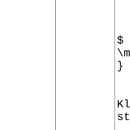
$
\
}
K
s