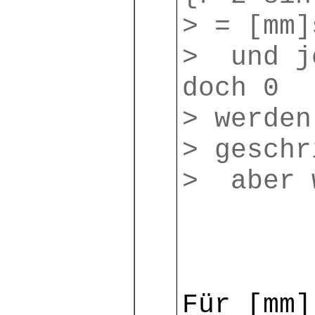
> = [mm]
> und je
doch 0
> werden
> geschr
> aber 
Für [mm]