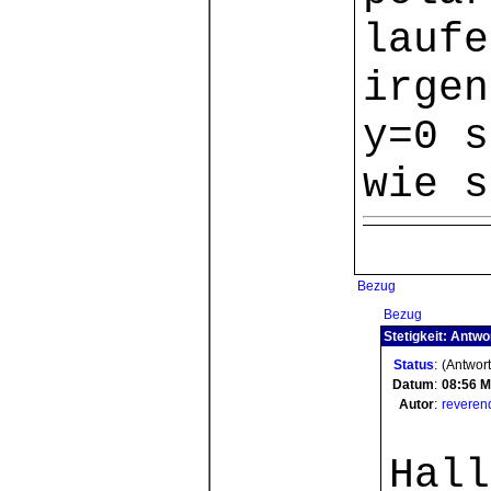
laufe
irgen
y=0 s
wie s
Bezug
Bezug
Stetigkeit: Antwo
Status
:
(Antwort
Datum
:
08:56
M
Autor
:
reveren
Hall