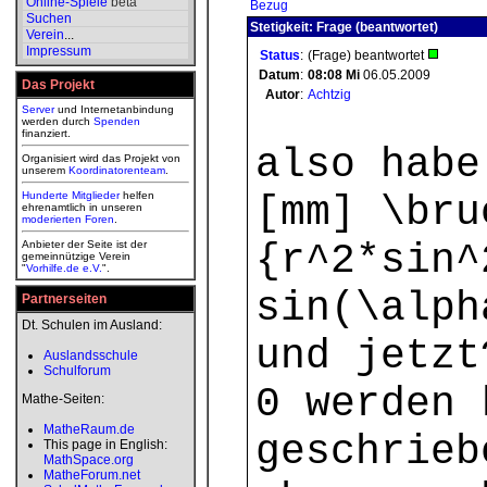
Online-Spiele
beta
Bezug
Suchen
Stetigkeit: Frage (beantwortet)
Verein
...
Impressum
Status
:
(Frage) beantwortet
Datum
:
08:08
Mi
06.05.2009
Das Projekt
Autor
:
Achtzig
Server
und Internetanbindung
werden durch
Spenden
finanziert.
also habe
Organisiert wird das Projekt von
unserem
Koordinatorenteam
.
Hunderte Mitglieder
helfen
[mm] \bru
ehrenamtlich in unseren
moderierten
Foren
.
{r^2*sin^
Anbieter der Seite ist der
gemeinnützige Verein
"
Vorhilfe.de e.V.
".
sin(\alph
Partnerseiten
Dt. Schulen im Ausland:
und jetzt
Auslandsschule
Schulforum
0 werden 
Mathe-Seiten:
MatheRaum.de
geschrieb
This page in English:
MathSpace.org
MatheForum.net