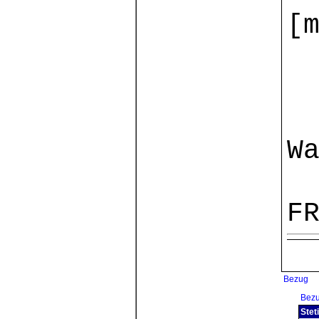
[
W
F
Bezug
Bez
Stet