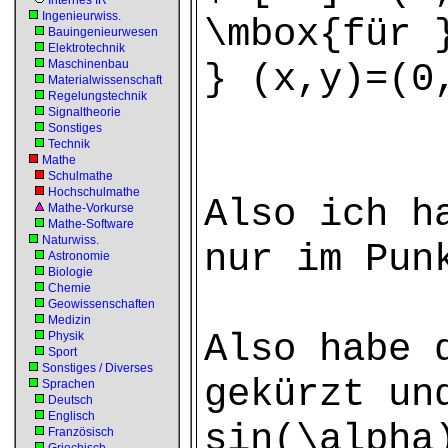
Internes IR
Ingenieurwiss.
\mbox{für 
Bauingenieurwesen
Elektrotechnik
Maschinenbau
} (x,y)=(0
Materialwissenschaft
Regelungstechnik
Signaltheorie
Sonstiges
Technik
Mathe
Schulmathe
Hochschulmathe
Also ich h
Mathe-Vorkurse
Mathe-Software
Naturwiss.
nur im Pun
Astronomie
Biologie
Chemie
Geowissenschaften
Medizin
Also habe 
Physik
Sport
Sonstiges / Diverses
gekürzt un
Sprachen
Deutsch
Englisch
sin(\alpha
Französisch