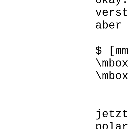
okay.
verst
aber 
$ [mm
\mbox
\mbox
jetzt
polar