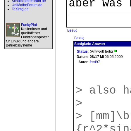
aber was 
SchulMatheForum.de
UniMatheForum.de
TeXimg.de
FunkyPlot
:
Kostenloser und
Bezug
quelloffener
Funktionenplotter
Bezug
für Linux und andere
Stetigkeit: Antwort
Betriebssysteme
Status
:
(Antwort) fertig
Datum
:
08:17
Mi
06.05.2009
Autor
:
fred97
> also h
>
> [mm]\b
{r^2*sin