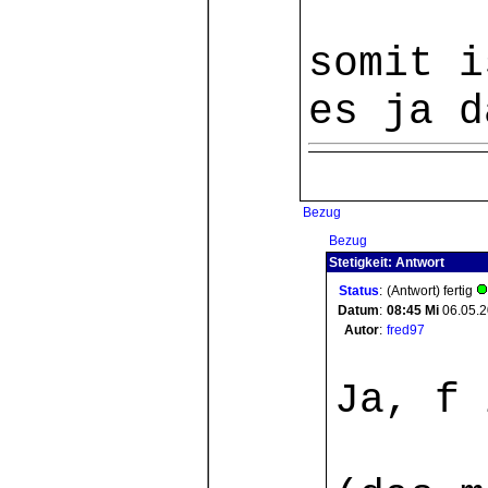
somit i
es ja d
Bezug
Bezug
Stetigkeit: Antwort
Status
:
(Antwort) fertig
Datum
:
08:45
Mi
06.05.
Autor
:
fred97
Ja, f 