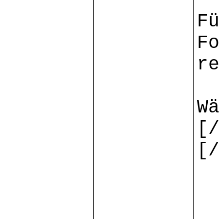
F
F
r
W
[
[
[