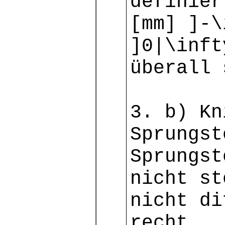
definier
[mm] ]-\
]0|\inft
überall 
3. b) Kn
Sprungst
Sprungst
nicht st
nicht di
recht.