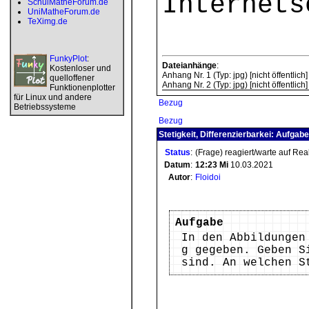
Internets
SchulMatheForum.de
UniMatheForum.de
TeXimg.de
FunkyPlot
:
Dateianhänge
:
Kostenloser und
Anhang Nr. 1 (Typ: jpg) [nicht öffentlich]
quelloffener
Anhang Nr. 2 (Typ: jpg) [nicht öffentlich]
Funktionenplotter
für Linux und andere
Bezug
Betriebssysteme
Bezug
Stetigkeit, Differenzierbarkei: Aufgab
Status
:
(Frage) reagiert/warte auf Re
Datum
:
12:23
Mi
10.03.2021
Autor
:
Floidoi
Aufgabe
In den Abbildungen
g gegeben. Geben S
sind. An welchen S