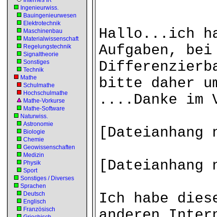
Internes IR
Ingenieurwiss.
Bauingenieurwesen
Elektrotechnik
Hallo...ich h
Maschinenbau
Materialwissenschaft
Aufgaben, bei
Regelungstechnik
Signaltheorie
Sonstiges
Differenzierb
Technik
Mathe
bitte daher u
Schulmathe
Hochschulmathe
....Danke im 
Mathe-Vorkurse
Mathe-Software
Naturwiss.
Astronomie
[Dateianhang 
Biologie
Chemie
Geowissenschaften
Medizin
[Dateianhang 
Physik
Sport
Sonstiges / Diverses
Sprachen
Deutsch
Ich habe dies
Englisch
Französisch
anderen Inter