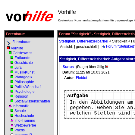
Vorhilfe
Kostenlose Kommunikationsplattform für gegenseitige H
Forenbaum
Forum "Stetigkeit" - Stetigkeit, Differenzierb
Stetigkeit, Differenzierbarkei
<
Stetigkeit
<
Fu
Forenbaum
|
Forum "Stetigkeit"
Ansicht:
[ geschachtelt ]
Vorhilfe
Geisteswiss.
Erdkunde
Stetigkeit, Differenzierbarkei: Aufgabenkor
Geschichte
Status
:
(Frage) überfällig
Jura
Musik/Kunst
Datum
:
11:25
Mi
10.03.2021
Pädagogik
Autor
:
Floidoi
Philosophie
Politik/Wirtschaft
Psychologie
Aufgabe
Religion
Sozialwissenschaften
In den Abbildungen am
Informatik
gegeben. Geben Sie an
Schule
welchen Stellen sind 
Hochschule
Info-Training
Wettbewerbe
Praxis