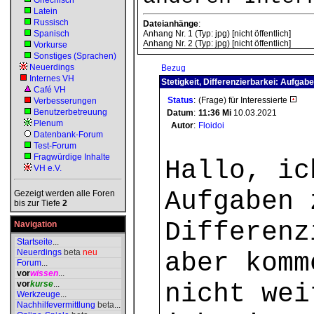
Griechisch
Latein
Russisch
Dateianhänge
:
Spanisch
Anhang Nr. 1 (Typ: jpg) [nicht öffentlich]
Anhang Nr. 2 (Typ: jpg) [nicht öffentlich]
Vorkurse
Sonstiges (Sprachen)
Neuerdings
Bezug
Internes VH
Stetigkeit, Differenzierbarkei: Aufga
Café VH
Status
:
(Frage) für Interessierte
Verbesserungen
Benutzerbetreuung
Datum
:
11:36
Mi
10.03.2021
Plenum
Autor
:
Floidoi
Datenbank-Forum
Test-Forum
Fragwürdige Inhalte
Hallo, ic
VH e.V.
Aufgaben 
Gezeigt werden alle Foren
bis zur Tiefe
2
Differenz
Navigation
Startseite
...
Neuerdings
beta
neu
aber komm
Forum
...
vor
wissen
...
vor
kurse
...
nicht wei
Werkzeuge
...
Nachhilfevermittlung
beta
...