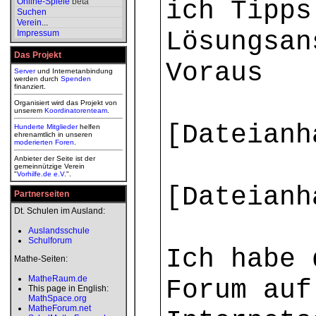
ich Tipps
Online-Spiele
beta
Suchen
Verein
...
Lösungsan
Impressum
Das Projekt
Voraus
Server
und Internetanbindung
werden durch
Spenden
finanziert.
Organisiert wird das Projekt von
unserem
Koordinatorenteam
.
[Dateianh
Hunderte Mitglieder
helfen
ehrenamtlich in unseren
moderierten
Foren
.
Anbieter der Seite ist der
gemeinnützige Verein
"
Vorhilfe.de e.V.
".
[Dateianh
Partnerseiten
Dt. Schulen im Ausland:
Auslandsschule
Schulforum
Ich habe 
Mathe-Seiten:
MatheRaum.de
Forum auf
This page in English:
MathSpace.org
MatheForum.net