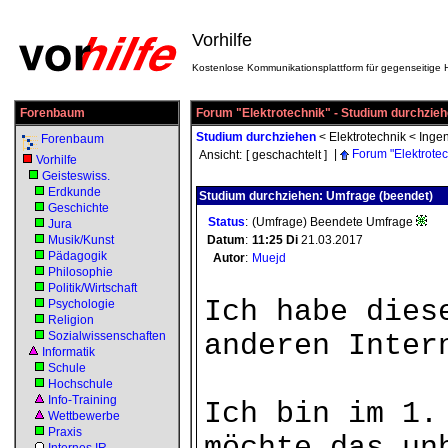
Vorhilfe
Kostenlose Kommunikationsplattform für gegenseitige H
Forenbaum
Forum "Elektrotechnik" - Studium durchzie
Studium durchziehen
<
Elektrotechnik
<
Ingen
Forenbaum
|
Forum "Elektrotec
Ansicht:
[ geschachtelt ]
Vorhilfe
Geisteswiss.
Erdkunde
Studium durchziehen: Umfrage (beendet)
Geschichte
Status
:
(Umfrage) Beendete Umfrage
Jura
Musik/Kunst
Datum
:
11:25
Di
21.03.2017
Pädagogik
Autor
:
Muejd
Philosophie
Politik/Wirtschaft
Ich habe dies
Psychologie
Religion
Sozialwissenschaften
anderen Inter
Informatik
Schule
Hochschule
Info-Training
Ich bin im 1.
Wettbewerbe
Praxis