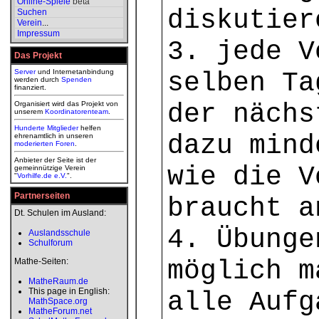
Online-Spiele
beta
diskutier
Suchen
Verein
...
Impressum
3. jede V
Das Projekt
Server
und Internetanbindung
selben Ta
werden durch
Spenden
finanziert.
der nächs
Organisiert wird das Projekt von
unserem
Koordinatorenteam
.
Hunderte Mitglieder
helfen
dazu mind
ehrenamtlich in unseren
moderierten
Foren
.
Anbieter der Seite ist der
wie die V
gemeinnützige Verein
"
Vorhilfe.de e.V.
".
Partnerseiten
braucht a
Dt. Schulen im Ausland:
4. Übunge
Auslandsschule
Schulforum
möglich m
Mathe-Seiten:
MatheRaum.de
This page in English:
alle Aufg
MathSpace.org
MatheForum.net