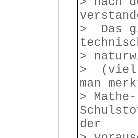
> nach d
verstand
> Das g
technisc
> naturw
> (viel
man merk
> Mathe-
Schulsto
der
> voraus