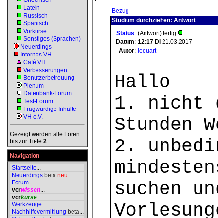
Griechisch
Latein
Bezug
Russisch
Studium durchziehen: Antwort
Spanisch
Vorkurse
Status
:
(Antwort) fertig
Sonstiges (Sprachen)
Datum
:
12:17
Di
21.03.2017
Neuerdings
Autor
:
leduart
Internes VH
Café VH
Verbesserungen
Hallo
Benutzerbetreuung
Plenum
Datenbank-Forum
1. nicht 
Test-Forum
Fragwürdige Inhalte
VH e.V.
Stunden W
Gezeigt werden alle Foren
2. unbedi
bis zur Tiefe
2
Navigation
mindesten
Startseite
...
Neuerdings
beta
neu
suchen un
Forum
...
vor
wissen
...
vor
kurse
...
Vorlesung
Werkzeuge
...
Nachhilfevermittlung
beta
...