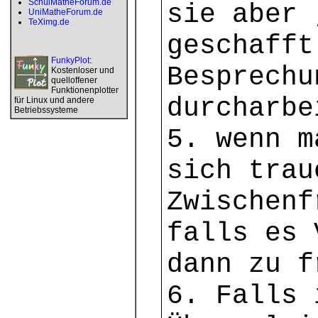
SchulMatheForum.de
sie aber 
UniMatheForum.de
TeXimg.de
geschafft
FunkyPlot
:
Besprechu
Kostenloser und
quelloffener
Funktionenplotter
durcharbe
für Linux und andere
Betriebssysteme
5. wenn m
sich trau
Zwischenf
falls es 
dann zu f
6. Falls 