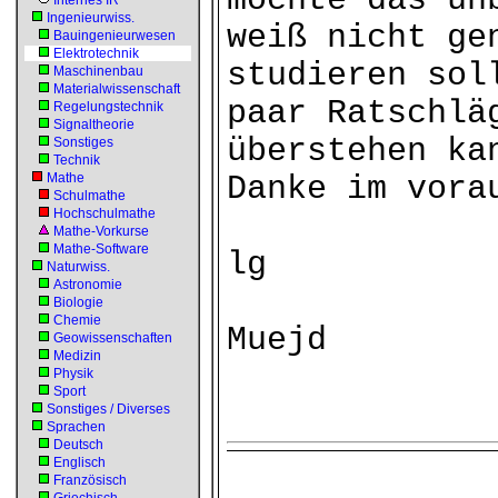
möchte das un
Internes IR
Ingenieurwiss.
weiß nicht ge
Bauingenieurwesen
Elektrotechnik
studieren sol
Maschinenbau
Materialwissenschaft
paar Ratschlä
Regelungstechnik
Signaltheorie
überstehen ka
Sonstiges
Technik
Mathe
Danke im vora
Schulmathe
Hochschulmathe
Mathe-Vorkurse
Mathe-Software
lg
Naturwiss.
Astronomie
Biologie
Chemie
Muejd
Geowissenschaften
Medizin
Physik
Sport
Sonstiges / Diverses
Sprachen
Deutsch
Englisch
Französisch