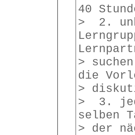
40 Stund
> 2. un
Lerngrup
Lernpart
> suchen
die Vorl
> diskut
> 3. je
selben T
> der nä