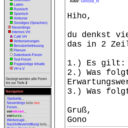
Griechisch
Autor
:
Gonozal_IX
Latein
Russisch
Hiho,
Spanisch
Vorkurse
Sonstiges (Sprachen)
Neuerdings
Internes VH
du denkst vi
Café VH
Verbesserungen
das in 2 Zei
Benutzerbetreuung
Plenum
Datenbank-Forum
Test-Forum
1.) Es gilt:
Fragwürdige Inhalte
VH e.V.
2.) Was folg
Gezeigt werden alle Foren
Erwartungswe
bis zur Tiefe
2
3.) Was folg
Navigation
Startseite
...
Neuerdings
beta
neu
Forum
...
Gruß,
vor
wissen
...
vor
kurse
...
Gono
Werkzeuge
...
Nachhilfevermittlung
beta
...