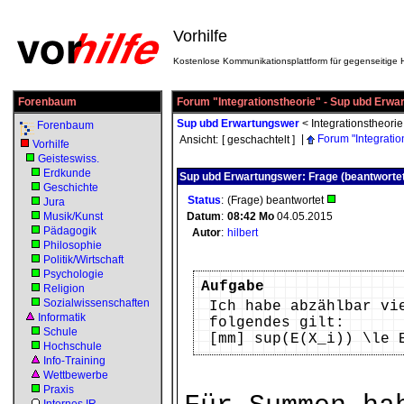
Vorhilfe
Kostenlose Kommunikationsplattform für gegenseitige H
Forenbaum
Forum "Integrationstheorie" - Sup ubd Erwa
Sup ubd Erwartungswer
<
Integrationstheorie
Forenbaum
|
Forum "Integratio
Ansicht:
[ geschachtelt ]
Vorhilfe
Geisteswiss.
Erdkunde
Sup ubd Erwartungswer: Frage (beantwortet
Geschichte
Status
:
(Frage) beantwortet
Jura
Musik/Kunst
Datum
:
08:42
Mo
04.05.2015
Pädagogik
Autor
:
hilbert
Philosophie
Politik/Wirtschaft
Psychologie
Aufgabe
Religion
Sozialwissenschaften
Ich habe abzählbar vi
Informatik
folgendes gilt:
Schule
[mm] sup(E(X_i)) \le 
Hochschule
Info-Training
Wettbewerbe
Praxis