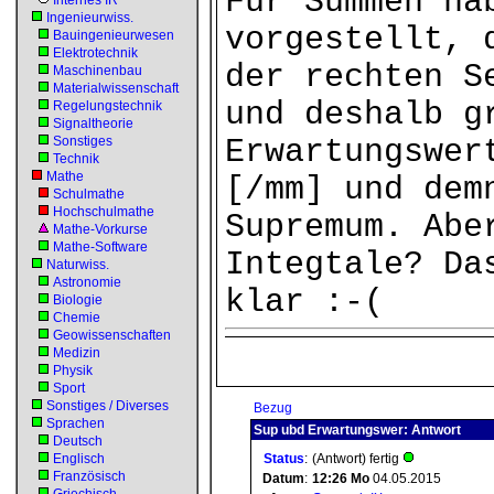
Für Summen ha
Internes IR
Ingenieurwiss.
vorgestellt, 
Bauingenieurwesen
Elektrotechnik
der rechten S
Maschinenbau
Materialwissenschaft
und deshalb g
Regelungstechnik
Signaltheorie
Sonstiges
Erwartungswer
Technik
Mathe
[/mm] und dem
Schulmathe
Hochschulmathe
Supremum. Abe
Mathe-Vorkurse
Mathe-Software
Integtale? Da
Naturwiss.
Astronomie
klar :-(
Biologie
Chemie
Geowissenschaften
Medizin
Physik
Sport
Sonstiges / Diverses
Bezug
Sprachen
Sup ubd Erwartungswer: Antwort
Deutsch
Englisch
Status
:
(Antwort) fertig
Französisch
Datum
:
12:26
Mo
04.05.2015