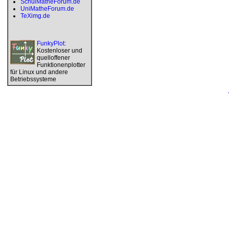
SchulMatheForum.de
UniMatheForum.de
TeXimg.de
FunkyPlot
:
Kostenloser und
quelloffener
Funktionenplotter
für Linux und andere
Betriebssysteme