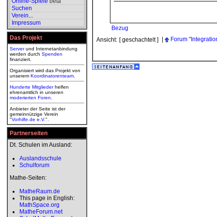
Online-Spiele
beta
Suchen
Verein
...
Impressum
Bezug
Das Projekt
|
Forum "Integratio
Ansicht:
[ geschachtelt ]
Server
und Internetanbindung
werden durch
Spenden
finanziert.
Organisiert wird das Projekt von
unserem
Koordinatorenteam
.
Hunderte Mitglieder
helfen
ehrenamtlich in unseren
moderierten
Foren
.
Anbieter der Seite ist der
gemeinnützige Verein
"
Vorhilfe.de e.V.
".
Partnerseiten
Dt. Schulen im Ausland:
Auslandsschule
Schulforum
Mathe-Seiten:
MatheRaum.de
This page in English:
MathSpace.org
MatheForum.net