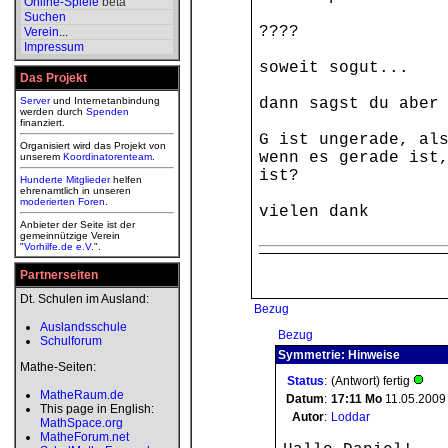
Online-Spiele
beta
Suchen
????
Verein
...
Impressum
soweit sogut...
Das Projekt
Server
und Internetanbindung
dann sagst du aber
werden durch
Spenden
finanziert.
G ist ungerade, al
Organisiert wird das Projekt von
wenn es gerade ist
unserem
Koordinatorenteam
.
ist?
Hunderte Mitglieder
helfen
ehrenamtlich in unseren
moderierten
Foren
.
vielen dank
Anbieter der Seite ist der
gemeinnützige Verein
"
Vorhilfe.de e.V.
".
Partnerseiten
Dt. Schulen im Ausland:
Bezug
Auslandsschule
Bezug
Schulforum
Symmetrie: Hinweise
Mathe-Seiten:
Status
:
(Antwort) fertig
MatheRaum.de
Datum
:
17:11
Mo
11.05.2009
This page in English:
Autor
:
Loddar
MathSpace.org
MatheForum.net