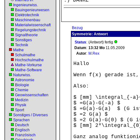
:) DANKE
Internes IR
Ingenieurwiss.
Bauingenieurwesen
Elektrotechnik
Maschinenbau
Materialwissenschaft
Bezug
Regelungstechnik
Symmetrie: Antwort
Signaltheorie
Sonstiges
Status
:
(Antwort) fertig
Technik
Datum
:
13:32
Mo
11.05.2009
Mathe
Autor
:
M.Rex
Schulmathe
Hochschulmathe
Hallo
Mathe-Vorkurse
Mathe-Software
Wenn f(x) gerade ist,
Naturwiss.
Astronomie
Biologie
Also:
Chemie
Geowissenschaften
$ [mm] \integral_{-a}
Medizin
$ =G(a)-G(-a) $
Physik
$ =G(a)-G(a) $ (G is
Sport
$ =2 G(a) $
Sonstiges / Diverses
$ =2 G(a)-G(0) $ (G i
Sprachen
Deutsch
$ [mm] 2*\integral_{0
Englisch
Französisch
Ganz analog funktioni