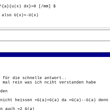
^{a}{u(x) dx}=0 [/mm] $
 also U(x)=-U(x)
k für die schnelle antwort..
r mal rein was ich nciht verstanden habe
nden
 nicht heissen =G(a)+G(a) da =G(a)--G(a) denn
nn auch =2 G(a)