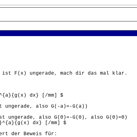
 ist F(x) ungerade, mach dir das mal klar.
^{a}{g(x) dx} [/mm] $
t ungerade, also G(-a)=-G(a))
st ungerade, also G(0)=-G(0), also G(0)=0)
}^{a}{g(x) dx} [/mm] $
ert der Beweis für: