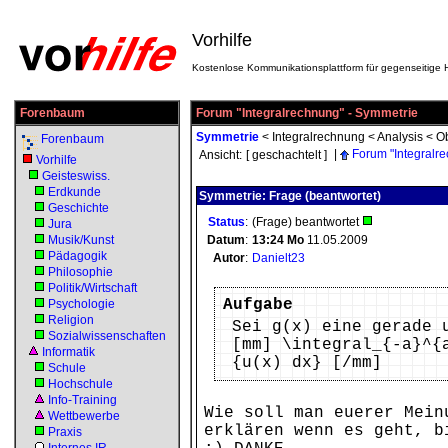
Vorhilfe
Kostenlose Kommunikationsplattform für gegenseitige H
Forenbaum
Forum "Integralrechnung" - Symmetrie
Symmetrie
<
Integralrechnung
<
Analysis
<
Ob
Forenbaum
|
Forum "Integralr
Ansicht:
[ geschachtelt ]
Vorhilfe
Geisteswiss.
Erdkunde
Symmetrie: Frage (beantwortet)
Geschichte
Status
:
(Frage) beantwortet
Jura
Musik/Kunst
Datum
:
13:24
Mo
11.05.2009
Pädagogik
Autor
:
Danielt23
Philosophie
Politik/Wirtschaft
Aufgabe
Psychologie
Religion
Sei g(x) eine gerade 
Sozialwissenschaften
[mm] \integral_{-a}^{
Informatik
{u(x) dx} [/mm]
Schule
Hochschule
Info-Training
Wie soll man euerer Mein
Wettbewerbe
erklären wenn es geht, b
Praxis