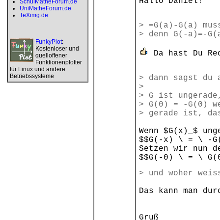
Hallo Daniel!
SchulMatheForum.de
UniMatheForum.de
TeXimg.de
> =G(a)-G(a) mus
> denn G(-a)=-G(
FunkyPlot
:
Kostenloser und
Da hast Du Rec
quelloffener
Funktionenplotter
für Linux und andere
Betriebssysteme
> dann sagst du 
>
> G ist ungerade
> G(0) = -G(0) w
> gerade ist, da
Wenn $G(x)_$ ung
$$G(-x) \ = \ -G
Setzen wir nun d
$$G(-0) \ = \ G(
> und woher weis
Das kann man dur
Gruß