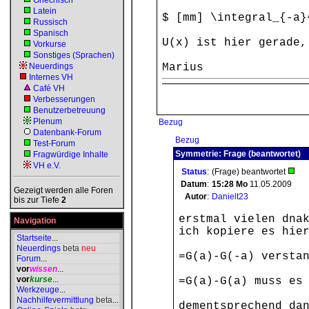
Griechisch
Latein
$ [mm] \integral_{-a}
Russisch
Spanisch
U(x) ist hier gerade,
Vorkurse
Sonstiges (Sprachen)
Neuerdings
Marius
Internes VH
Café VH
Verbesserungen
Benutzerbetreuung
Plenum
Bezug
Datenbank-Forum
Bezug
Test-Forum
Symmetrie: Frage (beantwortet)
Fragwürdige Inhalte
VH e.V.
Status
:
(Frage) beantwortet
Datum
:
15:28
Mo
11.05.2009
Gezeigt werden alle Foren
Autor
:
Danielt23
bis zur Tiefe
2
erstmal vielen dna
Navigation
ich kopiere es hie
Startseite
...
Neuerdings
beta
neu
=G(a)-G(-a) versta
Forum
...
vor
wissen
...
vor
kurse
...
=G(a)-G(a) muss es
Werkzeuge
...
Nachhilfevermittlung
beta
...
dementsprechend da