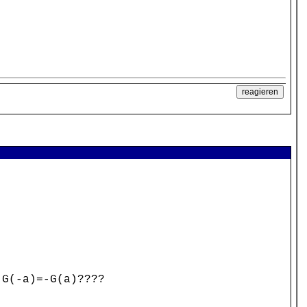
 G(-a)=-G(a)????