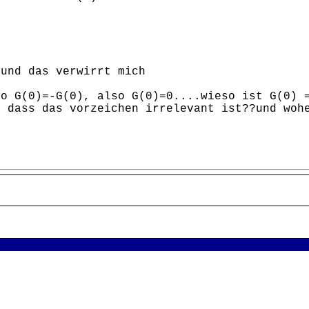
 und das verwirrt mich
so G(0)=-G(0), also G(0)=0....wieso ist G(0) 
, dass das vorzeichen irrelevant ist??und woh