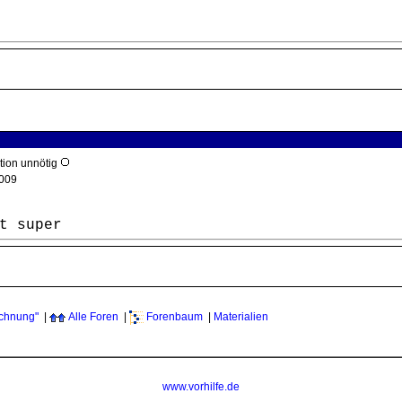
ktion unnötig
009
t super
echnung"
|
Alle Foren
|
Forenbaum
|
Materialien
www.vorhilfe.de