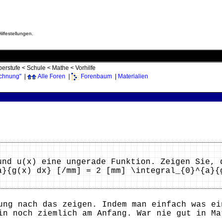
ilfestellungen.
erstufe
<
Schule
<
Mathe
<
Vorhilfe
echnung"
|
Alle Foren
|
Forenbaum
|
Materialien
und u(x) eine ungerade Funktion. Zeigen Sie, 
a}{g(x) dx} [/mm] = 2 [mm] \integral_{0}^{a}{
ung nach das zeigen. Indem man einfach was ei
in noch ziemlich am Anfang. War nie gut in Ma