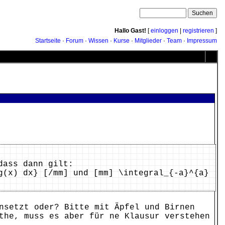
Hallo Gast!
[
einloggen
|
registrieren
]
Startseite
·
Forum
·
Wissen
·
Kurse
·
Mitglieder
·
Team
·
Impressum
dass dann gilt:
g(x) dx} [/mm] und [mm] \integral_{-a}^{a}
nsetzt oder? Bitte mit Äpfel und Birnen
the, muss es aber für ne Klausur verstehen