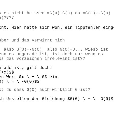
s es nicht heissen =G(a)+G(a) da =G(a)--G(a)
a)????
ht. Hier hatte sich wohl ein Tippfehler eing
aber und das verwirrt mich
, also G(0)=-G(0), also G(0)=0....wieso ist
enn es ungerade ist, ist doch nur wenn es
ss das vorzeichen irrelevant ist??
erade ist, gilt doch:
(+x)$$
en Wert $x \ = \ 0$ ein:
0) \ = \ -G(0)$$
st du dass G(0) auch wirklich 0 ist?
ch Umstellen der Gleichung $G(0) \ = \ -G(0)$