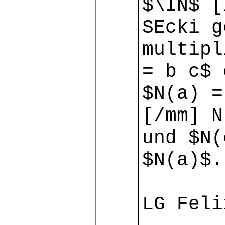
$\IN$ [
SEcki g
multipl
= b c$ 
$N(a) =
[/mm] N
und $N(
$N(a)$.
LG Feli