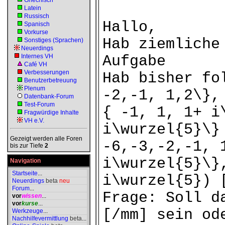
Griechisch
Latein
Russisch
Hallo,
Spanisch
Vorkurse
Hab ziemliche
Sonstiges (Sprachen)
Neuerdings
Internes VH
Aufgabe
Café VH
Verbesserungen
Hab bisher fo
Benutzerbetreuung
Plenum
-2,-1, 1,2\},
Datenbank-Forum
Test-Forum
{ -1, 1, 1+ i
Fragwürdige Inhalte
VH e.V.
i\wurzel{5}\}
Gezeigt werden alle Foren
-6,-3,-2,-1, 
bis zur Tiefe
2
i\wurzel{5}\}
Navigation
Startseite
...
i\wurzel{5}) 
Neuerdings
beta
neu
Forum
...
Frage: Soll d
vor
wissen
...
vor
kurse
...
[/mm] sein od
Werkzeuge
...
Nachhilfevermittlung
beta
...