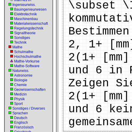
Internes IR
\subset \
Ingenieurwiss.
Bauingenieurwesen
Elektrotechnik
kommutati
Maschinenbau
Materialwissenschaft
Bestimmen
Regelungstechnik
Signaltheorie
Sonstiges
2, 1+ [mm
Technik
Mathe
Schulmathe
2(1+ [mm]
Hochschulmathe
Mathe-Vorkurse
Mathe-Software
und 6 in 
Naturwiss.
Astronomie
Zeigen Si
Biologie
Chemie
Geowissenschaften
2(1+ [mm]
Medizin
Physik
Sport
und 6 kei
Sonstiges / Diverses
Sprachen
Deutsch
gemeinsam
Englisch
Französisch