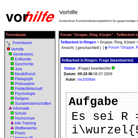
Vorhilfe
Kostenlose Kommunikationsplattform für gegenseitige H
Forenbaum
Forum "Gruppe, Ring, Körper" - Teilbarkeit i
Teilbarkeit in Ringen
<
Gruppe, Ring, Körper
Forenbaum
|
Forum "Gruppe, R
Ansicht:
[ geschachtelt ]
Vorhilfe
Geisteswiss.
Erdkunde
Teilbarkeit in Ringen: Frage (beantwortet)
Geschichte
Status
:
(Frage) beantwortet
Jura
Musik/Kunst
Datum
:
09:28
Mi
08.07.2009
Pädagogik
Autor
:
ms2008de
Philosophie
Politik/Wirtschaft
Psychologie
Aufgabe
Religion
Sozialwissenschaften
Informatik
Es sei R 
Schule
Hochschule
Info-Training
i\wurzel{
Wettbewerbe
Praxis