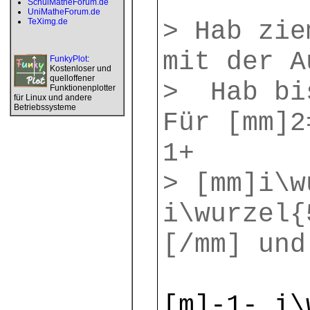
SchulMatheForum.de
UniMatheForum.de
TeXimg.de
> Hab zie
mit der A
FunkyPlot
:
Kostenloser und
quelloffener
> Hab bi
Funktionenplotter
für Linux und andere
Betriebssysteme
Für [mm]2
1+
> [mm]i\w
i\wurzel{
[/mm] und
[m]-1- i\