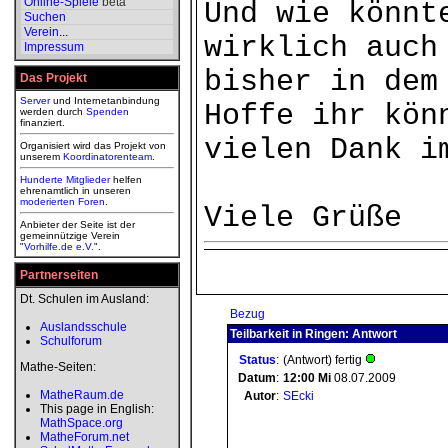
Online-Spiele
beta
Und wie könnt
Suchen
Verein
...
wirklich auch
Impressum
bisher in dem
Das Projekt
Server
und Internetanbindung
Hoffe ihr kön
werden durch
Spenden
finanziert.
vielen Dank i
Organisiert wird das Projekt von
unserem
Koordinatorenteam
.
Hunderte Mitglieder
helfen
ehrenamtlich in unseren
moderierten
Foren
.
Viele Grüße
Anbieter der Seite ist der
gemeinnützige Verein
"
Vorhilfe.de e.V.
".
Partnerseiten
Dt. Schulen im Ausland:
Bezug
Auslandsschule
Teilbarkeit in Ringen: Antwort
Schulforum
Status
:
(Antwort) fertig
Mathe-Seiten:
Datum
:
12:00
Mi
08.07.2009
MatheRaum.de
Autor
:
SEcki
This page in English:
MathSpace.org
MatheForum.net