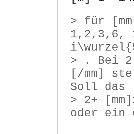
> für [mm
1,2,3,6, 
i\wurzel{
> . Bei 2
[/mm] ste
Soll das
> 2+ [mm]
oder ein 