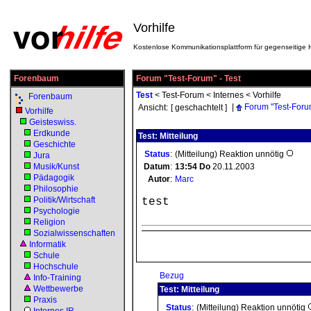
Vorhilfe
Kostenlose Kommunikationsplattform für gegenseitige H
Forenbaum
Forum "Test-Forum" - Test
Test
<
Test-Forum
<
Internes
<
Vorhilfe
Forenbaum
|
Forum "Test-Foru
Ansicht:
[ geschachtelt ]
Vorhilfe
Geisteswiss.
Erdkunde
Test: Mitteilung
Geschichte
Status
:
(Mitteilung) Reaktion unnötig
Jura
Musik/Kunst
Datum
:
13:54
Do
20.11.2003
Pädagogik
Autor
:
Marc
Philosophie
Politik/Wirtschaft
test
Psychologie
Religion
Sozialwissenschaften
Informatik
Schule
Hochschule
Bezug
Info-Training
Wettbewerbe
Test: Mitteilung
Praxis
Status
:
(Mitteilung) Reaktion unnötig