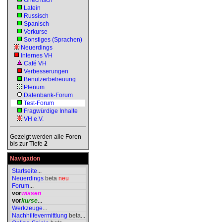
Griechisch
Latein
Russisch
Spanisch
Vorkurse
Sonstiges (Sprachen)
Neuerdings
Internes VH
Café VH
Verbesserungen
Benutzerbetreuung
Plenum
Datenbank-Forum
Test-Forum
Fragwürdige Inhalte
VH e.V.
Gezeigt werden alle Foren
bis zur Tiefe
2
Navigation
Startseite
...
Neuerdings
beta
neu
Forum
...
vor
wissen
...
vor
kurse
...
Werkzeuge
...
Nachhilfevermittlung
beta
...