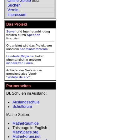
Online-Spiele
beta
Suchen
Verein
...
Impressum
Das Projekt
Server
und Internetanbindung
werden durch
Spenden
finanziert.
Organisiert wird das Projekt von
unserem
Koordinatorenteam
.
Hunderte Mitglieder
helfen
ehrenamtlich in unseren
moderierten
Foren
.
Anbieter der Seite ist der
gemeinnützige Verein
"
Vorhilfe.de e.V.
".
Partnerseiten
Dt. Schulen im Ausland:
Auslandsschule
Schulforum
Mathe-Seiten:
MatheRaum.de
This page in English:
MathSpace.org
MatheForum.net