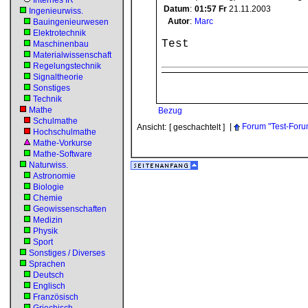
Internes IR
Datum
:
01:57
Fr
21.11.2003
Ingenieurwiss.
Autor
:
Marc
Bauingenieurwesen
Elektrotechnik
Test
Maschinenbau
Materialwissenschaft
Regelungstechnik
Signaltheorie
Sonstiges
Technik
Mathe
Bezug
Schulmathe
|
Forum "Test-Foru
Ansicht:
[ geschachtelt ]
Hochschulmathe
Mathe-Vorkurse
Mathe-Software
Naturwiss.
Astronomie
Biologie
Chemie
Geowissenschaften
Medizin
Physik
Sport
Sonstiges / Diverses
Sprachen
Deutsch
Englisch
Französisch