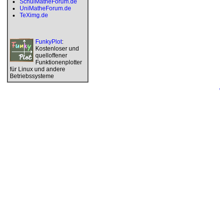
SchulMatheForum.de
UniMatheForum.de
TeXimg.de
FunkyPlot
:
Kostenloser und
quelloffener
Funktionenplotter
für Linux und andere
Betriebssysteme