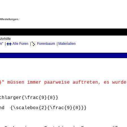
ilfestellungen.
Vorhilfe
m"
|
Alle Foren
|
Forenbaum
|
Materialien
" müssen immer paarweise auftreten, es wurde
hlarger{\frac{9}{8}}
nd {\scalebox{2}{\frac{9}{8}}}