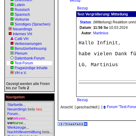
Griechisch
Bezug
Latein
Bezug
Russisch
Test Vergrößerung: Mitteilung
Spanisch
Vorkurse
Status
:
(Mitteilung) Reaktion unn
Sonstiges (Sprachen)
Datum
:
11:56
So
10.03.2024
Neuerdings
Autor
:
Martinius
Internes VH
Café VH
Hallo Infinit,
Verbesserungen
Benutzerbetreuung
Plenum
habe vielen Dank f
Datenbank-Forum
Test-Forum
LG, Martinius
Fragwürdige Inhalte
VH e.V.
Gezeigt werden alle Foren
bis zur Tiefe
2
Navigation
Bezug
Startseite
...
|
Forum "Test-Foru
Ansicht:
[ geschachtelt ]
Neuerdings
beta
neu
Forum
...
vor
wissen
...
vor
kurse
...
Werkzeuge
...
Nachhilfevermittlung
beta
...