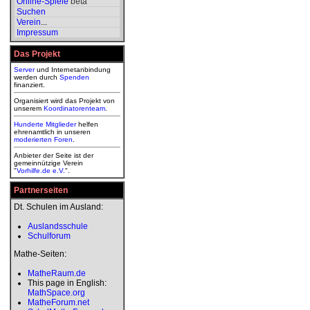
Online-Spiele
beta
Suchen
Verein
...
Impressum
Das Projekt
Server
und Internetanbindung
werden durch
Spenden
finanziert.
Organisiert wird das Projekt von
unserem
Koordinatorenteam
.
Hunderte Mitglieder
helfen
ehrenamtlich in unseren
moderierten
Foren
.
Anbieter der Seite ist der
gemeinnützige Verein
"
Vorhilfe.de e.V.
".
Partnerseiten
Dt. Schulen im Ausland:
Auslandsschule
Schulforum
Mathe-Seiten:
MatheRaum.de
This page in English:
MathSpace.org
MatheForum.net