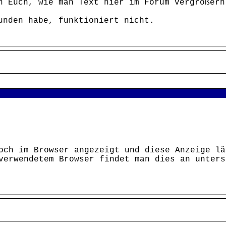
n Euch, wie man Text hier im Forum vergrößern
unden habe, funktioniert nicht.
och im Browser angezeigt und diese Anzeige lä
verwendetem Browser findet man dies an unters