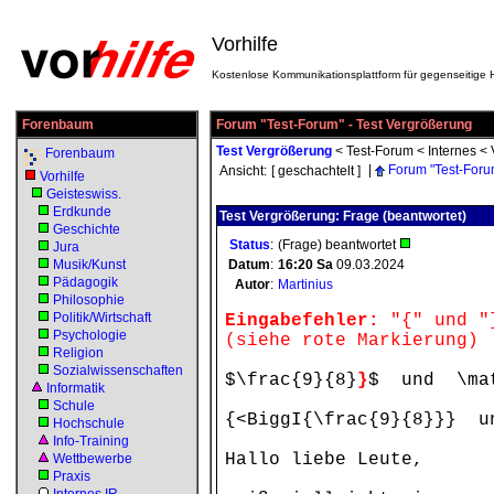
Vorhilfe
Kostenlose Kommunikationsplattform für gegenseitige H
Forenbaum
Forum "Test-Forum" - Test Vergrößerung
Test Vergrößerung
<
Test-Forum
<
Internes
<
Forenbaum
|
Forum "Test-Foru
Ansicht:
[ geschachtelt ]
Vorhilfe
Geisteswiss.
Erdkunde
Test Vergrößerung: Frage (beantwortet)
Geschichte
Status
:
(Frage) beantwortet
Jura
Musik/Kunst
Datum
:
16:20
Sa
09.03.2024
Pädagogik
Autor
:
Martinius
Philosophie
Politik/Wirtschaft
Eingabefehler:
"{" und "}
Psychologie
(siehe rote Markierung)
Religion
Sozialwissenschaften
$\frac{9}{8}
}
$ und \mat
Informatik
Schule
{<BiggI{\frac{9}{8}}} u
Hochschule
Info-Training
Hallo liebe Leute,
Wettbewerbe
Praxis