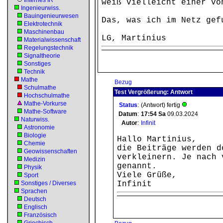
Internes IR
weiß vielleicht einer vo
Ingenieurwiss.
Bauingenieurwesen
Das, was ich im Netz gef
Elektrotechnik
Maschinenbau
LG, Martinius
Materialwissenschaft
Regelungstechnik
Signaltheorie
Sonstiges
Technik
Mathe
Bezug
Schulmathe
Test Vergrößerung: Antwort
Hochschulmathe
Mathe-Vorkurse
Status
:
(Antwort) fertig
Mathe-Software
Datum
:
17:54
Sa
09.03.2024
Naturwiss.
Autor
:
Infinit
Astronomie
Biologie
Hallo Martinius,
Chemie
die Beiträge werden d
Geowissenschaften
verkleinern. Je nach 
Medizin
genannt.
Physik
Viele Grüße,
Sport
Sonstiges / Diverses
Infinit
Sprachen
Deutsch
Englisch
Französisch