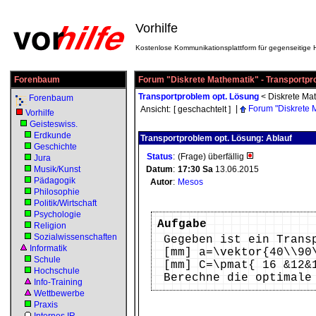
Vorhilfe
Kostenlose Kommunikationsplattform für gegenseitige H
Forenbaum
Forum "Diskrete Mathematik" - Transportpr
Transportproblem opt. Lösung
<
Diskrete Ma
Forenbaum
|
Forum "Diskrete 
Ansicht:
[ geschachtelt ]
Vorhilfe
Geisteswiss.
Erdkunde
Transportproblem opt. Lösung: Ablauf
Geschichte
Status
:
(Frage) überfällig
Jura
Musik/Kunst
Datum
:
17:30
Sa
13.06.2015
Pädagogik
Autor
:
Mesos
Philosophie
Politik/Wirtschaft
Psychologie
Aufgabe
Religion
Sozialwissenschaften
Gegeben ist ein Trans
Informatik
[mm] a=\vektor{40\\90
Schule
[mm] C=\pmat{ 16 &12&
Hochschule
Berechne die optimale
Info-Training
Wettbewerbe
Praxis