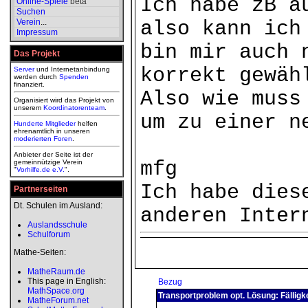
Ich habe zB a
Online-Spiele
beta
Suchen
Verein
...
also kann ich
Impressum
bin mir auch 
Das Projekt
korrekt gewäh
Server
und Internetanbindung
werden durch
Spenden
finanziert.
Also wie muss
Organisiert wird das Projekt von
unserem
Koordinatorenteam
.
um zu einer n
Hunderte Mitglieder
helfen
ehrenamtlich in unseren
moderierten
Foren
.
Anbieter der Seite ist der
mfg
gemeinnützige Verein
"
Vorhilfe.de e.V.
".
Ich habe dies
Partnerseiten
Dt. Schulen im Ausland:
anderen Inter
Auslandsschule
Schulforum
Mathe-Seiten:
MatheRaum.de
This page in English:
Bezug
MathSpace.org
Transportproblem opt. Lösung: Fälligk
MatheForum.net