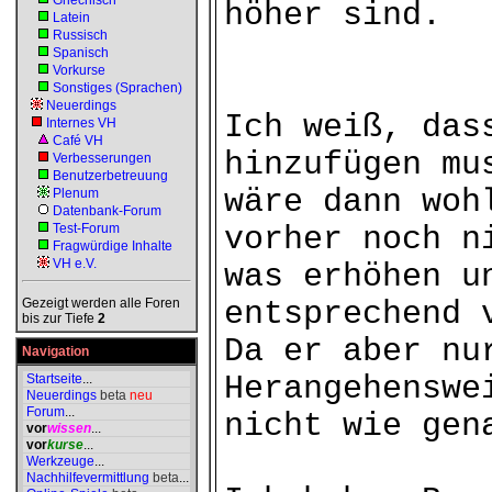
Griechisch
höher sind.
Latein
Russisch
Spanisch
Vorkurse
Sonstiges (Sprachen)
Neuerdings
Ich weiß, das
Internes VH
Café VH
hinzufügen mu
Verbesserungen
Benutzerbetreuung
wäre dann woh
Plenum
Datenbank-Forum
Test-Forum
vorher noch n
Fragwürdige Inhalte
VH e.V.
was erhöhen u
Gezeigt werden alle Foren
entsprechend 
bis zur Tiefe
2
Da er aber nu
Navigation
Herangehenswe
Startseite
...
Neuerdings
beta
neu
Forum
...
nicht wie gen
vor
wissen
...
vor
kurse
...
Werkzeuge
...
Nachhilfevermittlung
beta
...