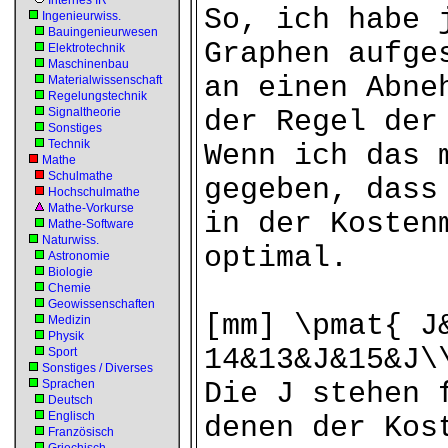
Internes IR
So, ich habe 
Ingenieurwiss.
Bauingenieurwesen
Graphen aufge
Elektrotechnik
Maschinenbau
an einen Abne
Materialwissenschaft
Regelungstechnik
Signaltheorie
der Regel der
Sonstiges
Technik
Wenn ich das 
Mathe
Schulmathe
gegeben, dass
Hochschulmathe
Mathe-Vorkurse
in der Kosten
Mathe-Software
Naturwiss.
optimal.
Astronomie
Biologie
Chemie
Geowissenschaften
[mm] \pmat{ J
Medizin
Physik
14&13&J&15&J\
Sport
Sonstiges / Diverses
Sprachen
Die J stehen 
Deutsch
Englisch
denen der Kos
Französisch