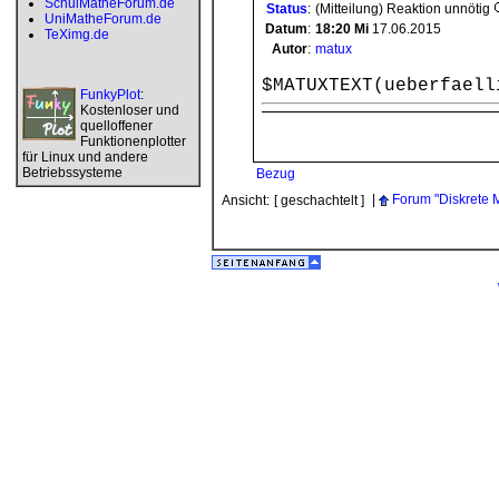
SchulMatheForum.de
Status
:
(Mitteilung) Reaktion unnötig
UniMatheForum.de
Datum
:
18:20
Mi
17.06.2015
TeXimg.de
Autor
:
matux
$MATUXTEXT(ueberfaell
FunkyPlot
:
Kostenloser und
quelloffener
Funktionenplotter
für Linux und andere
Betriebssysteme
Bezug
|
Forum "Diskrete 
Ansicht:
[ geschachtelt ]