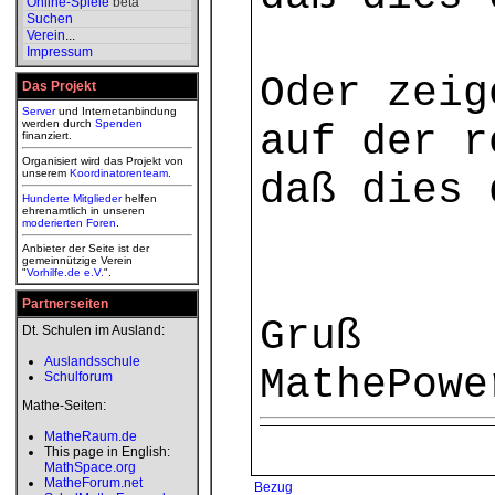
Online-Spiele
beta
Suchen
Verein
...
Impressum
Oder zeig
Das Projekt
Server
und Internetanbindung
werden durch
Spenden
auf der r
finanziert.
Organisiert wird das Projekt von
unserem
Koordinatorenteam
.
daß dies 
Hunderte Mitglieder
helfen
ehrenamtlich in unseren
moderierten
Foren
.
Anbieter der Seite ist der
gemeinnützige Verein
"
Vorhilfe.de e.V.
".
Partnerseiten
Gruß
Dt. Schulen im Ausland:
Auslandsschule
MathePowe
Schulforum
Mathe-Seiten:
MatheRaum.de
This page in English:
MathSpace.org
MatheForum.net
Bezug