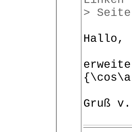
Linken
> Seite
Hallo,
erweite
{\cos\a
Gruß v.