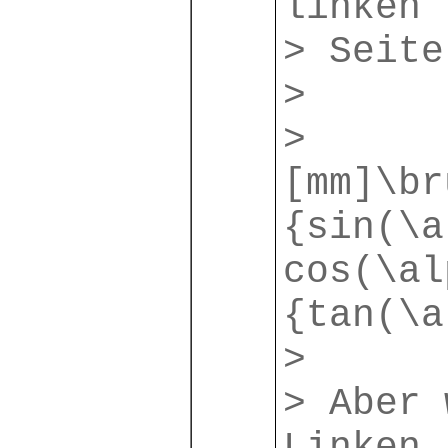
linken
> Seite
>
>
[mm]\br
{sin(\a
cos(\al
{tan(\a
>
> Aber 