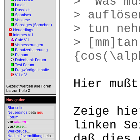
> Was mus
Griechisch
Latein
Russisch
> auflöse
Spanisch
Vorkurse
> tun neh
Sonstiges (Sprachen)
Neuerdings
Internes VH
> [mm]tan
Café VH
Verbesserungen
Benutzerbetreuung
{cos(\al
Plenum
Datenbank-Forum
Test-Forum
Fragwürdige Inhalte
VH e.V.
Hier mußt
Gezeigt werden alle Foren
bis zur Tiefe
2
Navigation
Zeige hie
Startseite
...
Neuerdings
beta
neu
Forum
...
linken Se
vor
wissen
...
vor
kurse
...
Werkzeuge
...
daß dies 
Nachhilfevermittlung
beta
...