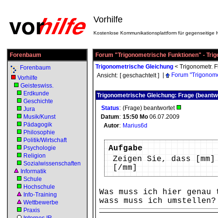
Vorhilfe
Kostenlose Kommunikationsplattform für gegenseitige H
Forenbaum
Forum "Trigonometrische Funktionen" - Tri
Trigonometrische Gleichung
<
Trigonometr. F
Forenbaum
|
Forum "Trigonome
Ansicht:
[ geschachtelt ]
Vorhilfe
Geisteswiss.
Erdkunde
Trigonometrische Gleichung: Frage (beantw
Geschichte
Status
:
(Frage) beantwortet
Jura
Musik/Kunst
Datum
:
15:50
Mo
06.07.2009
Pädagogik
Autor
:
Marius6d
Philosophie
Politik/Wirtschaft
Aufgabe
Psychologie
Religion
Zeigen Sie, dass [mm]
Sozialwissenschaften
[/mm]
Informatik
Schule
Hochschule
Was muss ich hier genau 
Info-Training
wass muss ich umstellen?
Wettbewerbe
Praxis