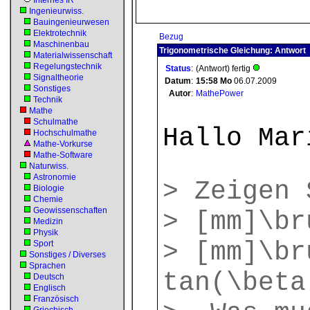
Internes IR
Ingenieurwiss.
Bauingenieurwesen
Elektrotechnik
Bezug
Maschinenbau
Trigonometrische Gleichung: Antwort
Materialwissenschaft
Regelungstechnik
Status
:
(Antwort) fertig
Signaltheorie
Datum
:
15:58
Mo
06.07.2009
Sonstiges
Autor
:
MathePower
Technik
Mathe
Schulmathe
Hallo Mar
Hochschulmathe
Mathe-Vorkurse
Mathe-Software
Naturwiss.
Astronomie
> Zeigen 
Biologie
Chemie
Geowissenschaften
> [mm]\br
Medizin
Physik
> [mm]\br
Sport
Sonstiges / Diverses
Sprachen
tan(\beta
Deutsch
Englisch
Französisch