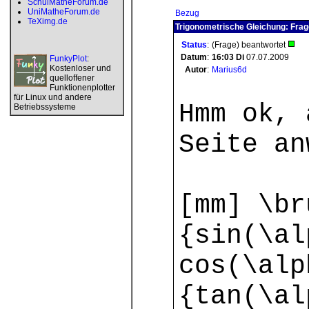
SchulMatheForum.de
UniMatheForum.de
Bezug
TeXimg.de
Trigonometrische Gleichung: Frag
Status
:
(Frage) beantwortet
Datum
:
16:03
Di
07.07.2009
FunkyPlot
:
Kostenloser und
Autor
:
Marius6d
quelloffener
Funktionenplotter
für Linux und andere
Hmm ok, 
Betriebssysteme
Seite an
[mm] \br
{sin(\al
cos(\alp
{tan(\al