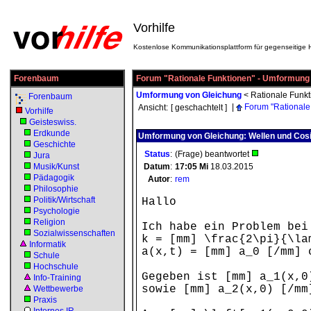
Vorhilfe
Kostenlose Kommunikationsplattform für gegenseitige H
Forenbaum
Forum "Rationale Funktionen" - Umformung
Umformung von Gleichung
<
Rationale Funk
Forenbaum
|
Forum "Rationale
Ansicht:
[ geschachtelt ]
Vorhilfe
Geisteswiss.
Erdkunde
Umformung von Gleichung: Wellen und Cos
Geschichte
Status
:
(Frage) beantwortet
Jura
Musik/Kunst
Datum
:
17:05
Mi
18.03.2015
Pädagogik
Autor
:
rem
Philosophie
Politik/Wirtschaft
Hallo
Psychologie
Religion
Ich habe ein Problem bei
Sozialwissenschaften
k = [mm] \frac{2\pi}{\la
Informatik
a(x,t) = [mm] a_0 [/mm] 
Schule
Hochschule
Gegeben ist [mm] a_1(x,0
Info-Training
sowie [mm] a_2(x,0) [/mm
Wettbewerbe
Praxis