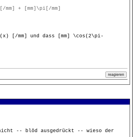
[/mm] + [mm]\pi[/mm]
(x) [/mm] und dass [mm] \cos(2\pi-
nicht -- blöd ausgedrückt -- wieso der