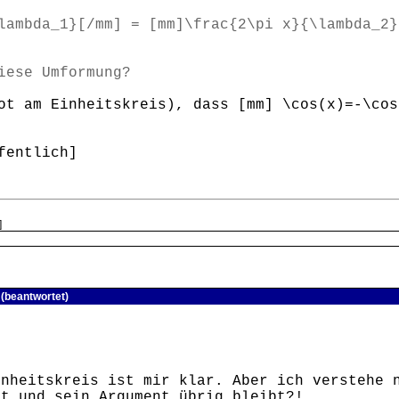
lambda_1}[/mm] = [mm]\frac{2\pi x}{\lambda_2}
iese Umformung?
ot am Einheitskreis), dass [mm] \cos(x)=-\cos
fentlich]
]
(beantwortet)
inheitskreis ist mir klar. Aber ich verstehe 
et und sein Argument übrig bleibt?!