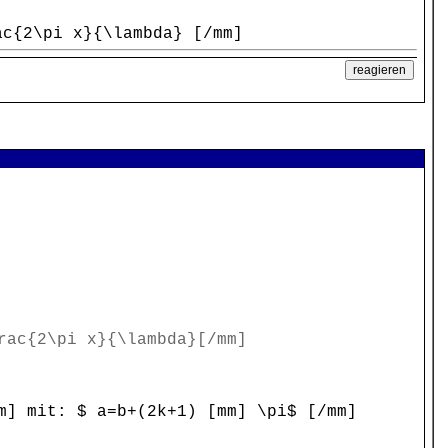
ac{2\pi x}{\lambda} [/mm]
rac{2\pi x}{\lambda}[/mm]
 mit: $ a=b+(2k+1) [mm] \pi$ [/mm]