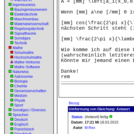
Internes IR
A = [mm] \left[a_1(x_0,0
Ingenieurwiss.
Bauingenieurwesen
Wenn [mm] a\ne [/mm] 0 i
Elektrotechnik
Maschinenbau
[mm] cos(\frac{2\pi x}{\
Materialwissenschaft
nächsten Schritt steht (
Regelungstechnik
Signaltheorie
Sonstiges
[mm] \frac{2\pi x}{\lamb
Technik
Mathe
Wie komme ich auf diese 
Schulmathe
(wahrscheinlich letztere
Hochschulmathe
Könnte mir jemand einen 
Mathe-Vorkurse
Mathe-Software
Danke!
Naturwiss.
rem
Astronomie
Biologie
Chemie
Geowissenschaften
Medizin
Physik
Bezug
Sport
Umformung von Gleichung: Antwort
Sonstiges / Diverses
Sprachen
Status
:
(Antwort) fertig
Deutsch
Datum
:
17:21
Mi
18.03.2015
Englisch
Autor
:
M.Rex
Französisch