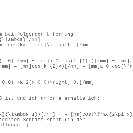
m bei folgender Umformung:
{\lambda}[/mm]
m] cos(kx - [mm]\omega{t})[/mm]
(x,0)[/mm] = [mm]a_0 cos(k_{1}x)[/mm] = [mm]a
/mm] = [mm]cos(k_{2}x)[/mm] = [mm]a_0 cos(\fr
_0,0) +a_2(x_0,0)\right]=0.[/mm]
0 ist und ich umforme erhalte ich:
x}{\lambda_1})[/mm] = - [mm]cos(\frac{2\pi x}
ächsten Schritt steht (in der
ollegen :):