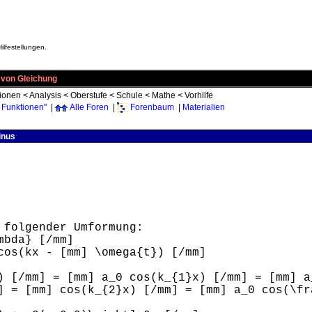
ilfestellungen.
 von Gleichung
tionen
<
Analysis
<
Oberstufe
<
Schule
<
Mathe
<
Vorhilfe
 Funktionen"
|
Alle Foren
|
Forenbaum
|
Materialien
inus
 folgender Umformung:
mbda} [/mm]
cos(kx - [mm] \omega{t}) [/mm]
) [/mm] = [mm] a_0 cos(k_{1}x) [/mm] = [mm] a
] = [mm] cos(k_{2}x) [/mm] = [mm] a_0 cos(\fr