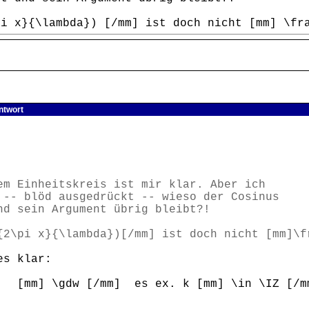
pi x}{\lambda}) [/mm] ist doch nicht [mm] \fr
ntwort
em Einheitskreis ist mir klar. Aber ich
 -- blöd ausgedrückt -- wieso der Cosinus
nd sein Argument übrig bleibt?!
{2\pi x}{\lambda})[/mm] ist doch nicht [mm]\f
es klar:
[mm] \gdw [/mm] es ex. k [mm] \in \IZ [/mm]