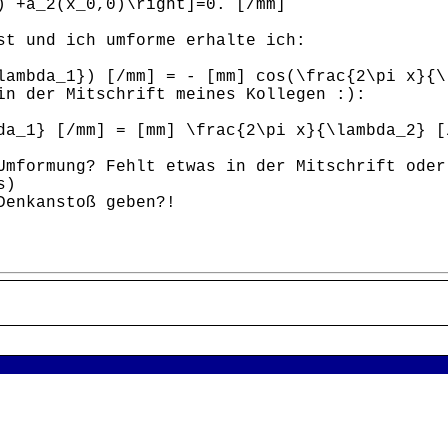
) +a_2(x_0,0)\right]=0. [/mm]
st und ich umforme erhalte ich:
lambda_1}) [/mm] = - [mm] cos(\frac{2\pi x}{\
in der Mitschrift meines Kollegen :):
da_1} [/mm] = [mm] \frac{2\pi x}{\lambda_2} [
Umformung? Fehlt etwas in der Mitschrift oder
s)
Denkanstoß geben?!