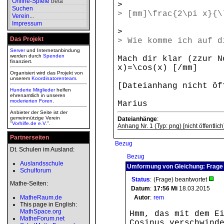
Online-Spiele
beta
>
Suchen
> [mm]\frac{2\pi x}{\
Verein
...
Impressum
>
Das Projekt
> Wie komme ich auf d
Server
und Internetanbindung
werden durch
Spenden
Mach dir klar (zzur N
finanziert.
x)=\cos(x) [/mm]
Organisiert wird das Projekt von
unserem
Koordinatorenteam
.
[Dateianhang nicht öf
Hunderte Mitglieder
helfen
ehrenamtlich in unseren
moderierten
Foren
.
Marius
Anbieter der Seite ist der
gemeinnützige Verein
Dateianhänge
:
"
Vorhilfe.de e.V.
".
Anhang Nr. 1 (Typ: png) [nicht öffentlich
Partnerseiten
Bezug
Dt. Schulen im Ausland:
Bezug
Auslandsschule
Umformung von Gleichung: Frage 
Schulforum
Status
:
(Frage) beantwortet
Mathe-Seiten:
Datum
:
17:56
Mi
18.03.2015
MatheRaum.de
Autor
:
rem
This page in English:
MathSpace.org
Hmm, das mit dem E
MatheForum.net
Cosinus verschwind