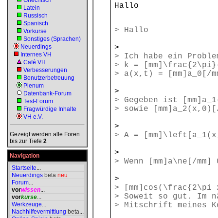
Griechisch
Hallo
Latein
Russisch
Spanisch
> Hallo
Vorkurse
Sonstiges (Sprachen)
Neuerdings
>
Internes VH
> Ich habe ein Proble
Café VH
> k = [mm]\frac{2\pi}
Verbesserungen
> a(x,t) = [mm]a_0[/m
Benutzerbetreuung
Plenum
>
Datenbank-Forum
> Gegeben ist [mm]a_1
Test-Forum
> sowie [mm]a_2(x,0)[
Fragwürdige Inhalte
VH e.V.
>
Gezeigt werden alle Foren
> A = [mm]\left[a_1(x
bis zur Tiefe
2
>
Navigation
> Wenn [mm]a\ne[/mm] 
Startseite
...
Neuerdings
beta
neu
>
Forum
...
> [mm]cos(\frac{2\pi 
vor
wissen
...
> Soweit so gut. Im n
vor
kurse
...
Werkzeuge
...
> Mitschrift meines K
Nachhilfevermittlung
beta
...