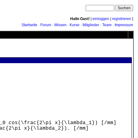
Hallo Gast!
[
einloggen
|
registrieren
]
Startseite
·
Forum
·
Wissen
·
Kurse
·
Mitglieder
·
Team
·
Impressum
_0 cos(\frac{2\pi x}{\lambda_1}) [/mm]
ac{2\pi x}{\lambda_2}). [/mm]