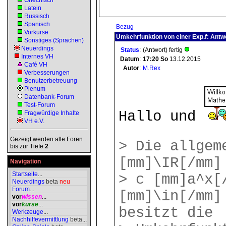
Griechisch
Latein
Russisch
Spanisch
Bezug
Vorkurse
Umkehrfunktion von einer Exp.f: Antw
Sonstiges (Sprachen)
Neuerdings
Status
:
(Antwort) fertig
Internes VH
Datum
:
17:20
So
13.12.2015
Café VH
Autor
:
M.Rex
Verbesserungen
Benutzerbetreuung
Plenum
Datenbank-Forum
Test-Forum
Hallo und
Fragwürdige Inhalte
VH e.V.
Gezeigt werden alle Foren
> Die allgem
bis zur Tiefe
2
[mm]\IR[/mm]
Navigation
Startseite
...
> c [mm]a^x[
Neuerdings
beta
neu
Forum
...
[mm]\in[/mm]
vor
wissen
...
vor
kurse
...
besitzt die
Werkzeuge
...
Nachhilfevermittlung
beta
...