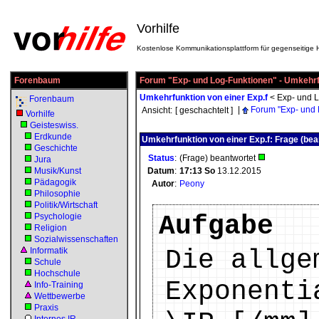
Vorhilfe
Kostenlose Kommunikationsplattform für gegenseitige H
Forenbaum
Forum "Exp- und Log-Funktionen" - Umkehrfu
Umkehrfunktion von einer Exp.f
<
Exp- und L
Forenbaum
|
Forum "Exp- und 
Ansicht:
[ geschachtelt ]
Vorhilfe
Geisteswiss.
Erdkunde
Umkehrfunktion von einer Exp.f: Frage (bea
Geschichte
Status
:
(Frage) beantwortet
Jura
Musik/Kunst
Datum
:
17:13
So
13.12.2015
Pädagogik
Autor
:
Peony
Philosophie
Politik/Wirtschaft
Aufgabe
Psychologie
Religion
Sozialwissenschaften
Die allge
Informatik
Schule
Hochschule
Exponenti
Info-Training
Wettbewerbe
Praxis