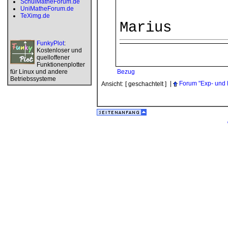
SchulMatheForum.de
UniMatheForum.de
TeXimg.de
Marius
FunkyPlot
:
Kostenloser und
quelloffener
Funktionenplotter
für Linux und andere
Bezug
Betriebssysteme
|
Forum "Exp- und 
Ansicht:
[ geschachtelt ]