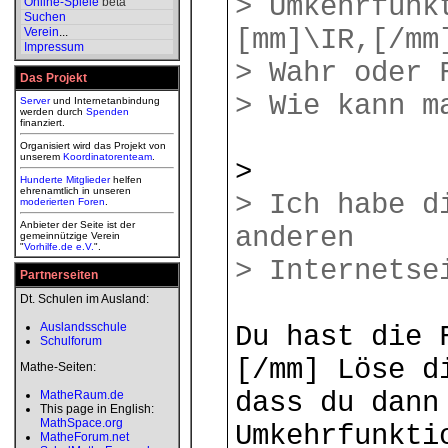
> Umkehrfunk
Online-Spiele
beta
Suchen
[mm]\IR,[/mm
Verein
...
Impressum
> Wahr oder 
Das Projekt
> Wie kann m
Server
und Internetanbindung
werden durch
Spenden
finanziert.
Organisiert wird das Projekt von
unserem
Koordinatorenteam
.
>
Hunderte Mitglieder
helfen
ehrenamtlich in unseren
> Ich habe d
moderierten
Foren
.
Anbieter der Seite ist der
anderen
gemeinnützige Verein
"
Vorhilfe.de e.V.
".
> Internetse
Partnerseiten
Dt. Schulen im Ausland:
Auslandsschule
Du hast die 
Schulforum
[/mm] Löse d
Mathe-Seiten:
dass du dann
MatheRaum.de
This page in English:
MathSpace.org
Umkehrfunkti
MatheForum.net