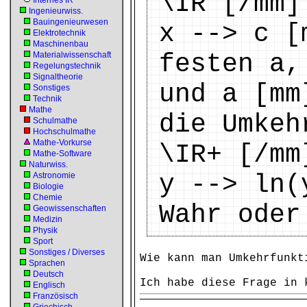
\IR [/mm]
Internes IR
Ingenieurwiss.
Bauingenieurwesen
x --> c [
Elektrotechnik
Maschinenbau
festen a,
Materialwissenschaft
Regelungstechnik
Signaltheorie
und a [mm
Sonstiges
Technik
Mathe
die Umkeh
Schulmathe
Hochschulmathe
Mathe-Vorkurse
\IR+ [/mm
Mathe-Software
Naturwiss.
y --> ln(
Astronomie
Biologie
Chemie
Wahr oder
Geowissenschaften
Medizin
Physik
Sport
Sonstiges / Diverses
Wie kann man Umkehrfunkt
Sprachen
Deutsch
Ich habe diese Frage in 
Englisch
Französisch