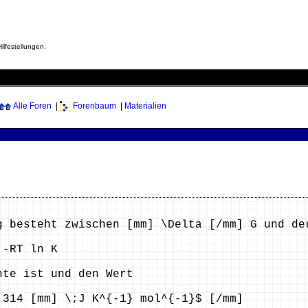
ilfestellungen.
Alle Foren
|
Forenbaum
|
Materialien
g besteht zwischen [mm] \Delta [/mm] G und de
 -RT ln K
nte ist und den Wert
,314 [mm] \;J K^{-1} mol^{-1}$ [/mm]