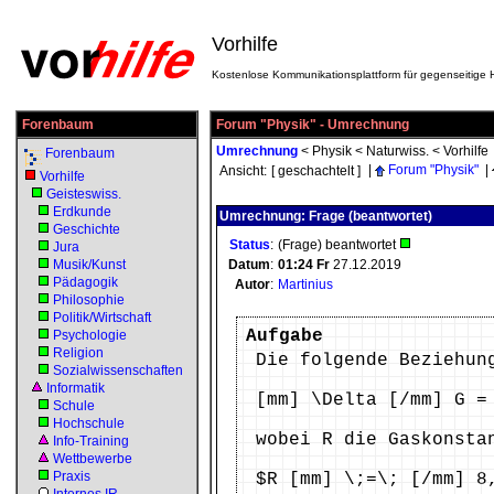
Vorhilfe
Kostenlose Kommunikationsplattform für gegenseitige H
Forenbaum
Forum "Physik" - Umrechnung
Umrechnung
<
Physik
<
Naturwiss.
<
Vorhilfe
Forenbaum
|
Forum "Physik"
|
Ansicht:
[ geschachtelt ]
Vorhilfe
Geisteswiss.
Erdkunde
Umrechnung: Frage (beantwortet)
Geschichte
Status
:
(Frage) beantwortet
Jura
Musik/Kunst
Datum
:
01:24
Fr
27.12.2019
Pädagogik
Autor
:
Martinius
Philosophie
Politik/Wirtschaft
Aufgabe
Psychologie
Religion
Die folgende Beziehun
Sozialwissenschaften
Informatik
[mm] \Delta [/mm] G =
Schule
Hochschule
wobei R die Gaskonsta
Info-Training
Wettbewerbe
Praxis
$R [mm] \;=\; [/mm] 8