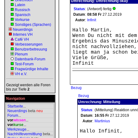
Griechisch
Umrechnung: Umrechnung okay
Latein
Status
:
(Antwort) fertig
Russisch
Datum
:
08:58
Fr
27.12.2019
Spanisch
Vorkurse
Autor
:
Infinit
Sonstiges (Sprachen)
Neuerdings
Hallo Martin,
Internes VH
Wenn Du nicht mit dem
Café VH
Ergebnis das Minuszei
Verbesserungen
nicht nachvollziehen,
Benutzerbetreuung
liegt man ja schon be
Plenum
Viele Grüße,
Datenbank-Forum
Infinit
Test-Forum
Fragwürdige Inhalte
VH e.V.
Gezeigt werden alle Foren
Bezug
bis zur Tiefe
2
Bezug
Navigation
Umrechnung: Mitteilung
Startseite
...
Status
:
(Mitteilung) Reaktion unn
Neuerdings
beta
neu
Forum
...
Datum
:
16:55
Fr
27.12.2019
vor
wissen
...
Autor
:
Martinius
vor
kurse
...
Werkzeuge
...
Hallo Infinit,
Nachhilfevermittlung
beta
...