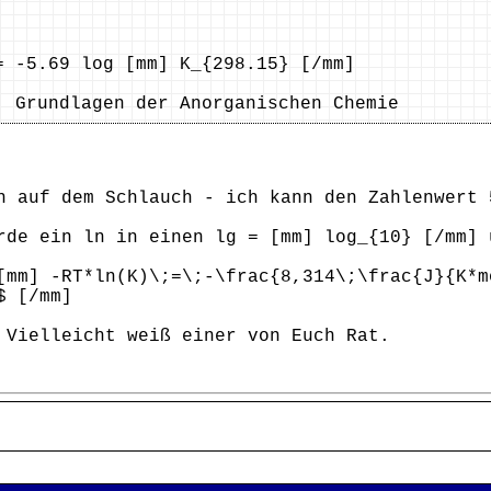
= -5.69 log [mm] K_{298.15} [/mm]
: Grundlagen der Anorganischen Chemie
h auf dem Schlauch - ich kann den Zahlenwert 
rde ein ln in einen lg = [mm] log_{10} [/mm] 
[mm] -RT*ln(K)\;=\;-\frac{8,314\;\frac{J}{K*m
$ [/mm]
 Vielleicht weiß einer von Euch Rat.