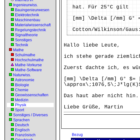
Internes IR
Ingenieurwiss.
hat. Für 25°C gilt
Bauingenieurwesen
Elektrotechnik
[mm] \Delta [/mm] G° 
Maschinenbau
Materialwissenschaft
Cotton/Wilkinson/Gaus
Regelungstechnik
Signaltheorie
Sonstiges
Hallo liebe Leute,
Technik
Mathe
Schulmathe
ich stehe gerade ziemlic
Hochschulmathe
Mathe-Vorkurse
Zuerst dachte ich, es wü
Mathe-Software
Naturwiss.
[mm] \Delta [/mm] G° $= 
Astronomie
\approx\;1076,5\;J*lg(K)
Biologie
Chemie
Geowissenschaften
Das haut aber nicht hin.
Medizin
Physik
Liebe Grüße, Martin
Sport
Sonstiges / Diverses
Sprachen
Deutsch
Englisch
Bezug
Französisch