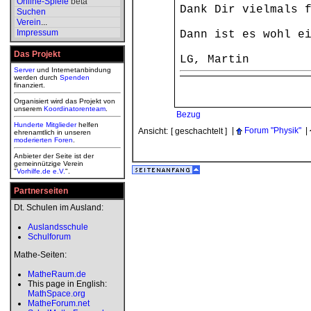
Online-Spiele
beta
Dank Dir vielmals 
Suchen
Verein
...
Impressum
Dann ist es wohl e
Das Projekt
LG, Martin
Server
und Internetanbindung
werden durch
Spenden
finanziert.
Organisiert wird das Projekt von
unserem
Koordinatorenteam
.
Bezug
Hunderte Mitglieder
helfen
|
Forum "Physik"
|
Ansicht:
[ geschachtelt ]
ehrenamtlich in unseren
moderierten
Foren
.
Anbieter der Seite ist der
gemeinnützige Verein
"
Vorhilfe.de e.V.
".
Partnerseiten
Dt. Schulen im Ausland:
Auslandsschule
Schulforum
Mathe-Seiten:
MatheRaum.de
This page in English:
MathSpace.org
MatheForum.net