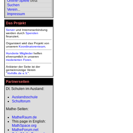
Online-Spiele
beta
Suchen
Verein
...
Impressum
Das Projekt
Server
und Internetanbindung
werden durch
Spenden
finanziert.
Organisiert wird das Projekt von
unserem
Koordinatorenteam
.
Hunderte Mitglieder
helfen
ehrenamtlich in unseren
moderierten
Foren
.
Anbieter der Seite ist der
gemeinnützige Verein
"
Vorhilfe.de e.V.
".
Partnerseiten
Dt. Schulen im Ausland:
Auslandsschule
Schulforum
Mathe-Seiten:
MatheRaum.de
This page in English:
MathSpace.org
MatheForum.net