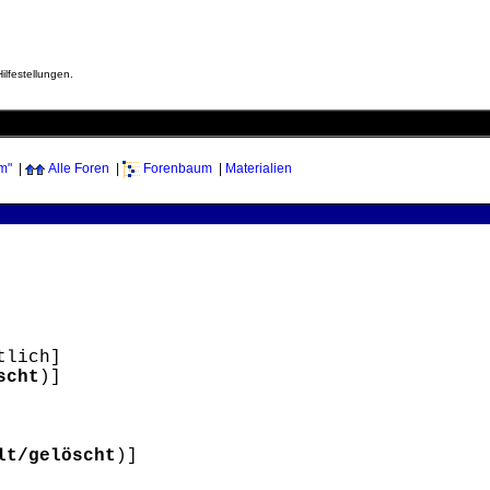
ilfestellungen.
m"
|
Alle Foren
|
Forenbaum
|
Materialien
tlich]
scht
)]
lt/gelöscht
)]