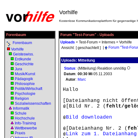
Vorhilfe
Kostenlose Kommunikationsplattform für gegenseitige H
Forenbaum
Forum "Test-Forum" - Uploads
Uploads
<
Test-Forum
<
Internes
<
Vorhilfe
Forenbaum
|
Forum "Test-Foru
Ansicht:
[ geschachtelt ]
Vorhilfe
Geisteswiss.
Erdkunde
Uploads: Mitteilung
Geschichte
Status
:
(Mitteilung) Reaktion unnötig
Jura
Musik/Kunst
Datum
:
00:30
Mi
05.11.2003
Pädagogik
Autor
:
Marc
Philosophie
Politik/Wirtschaft
Hallo
Psychologie
Religion
[Dateianhang nicht öffen
Sozialwissenschaften
[Bild Nr. 2 (
fehlt/gelö
Informatik
Schule
Bild downloaden
Hochschule
Info-Training
[Dateianhang Nr. 2 (
feh
Wettbewerbe
Praxis
Link zum 1. Dateianhang