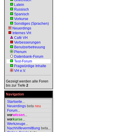
Griechisch
Latein
Russisch
Spanisch
Vorkurse
Sonstiges (Sprachen)
Neuerdings
Internes VH
Café VH
Verbesserungen
Benutzerbetreuung
Plenum
Datenbank-Forum
Test-Forum
Fragwürdige Inhalte
VH e.V.
Gezeigt werden alle Foren
bis zur Tiefe
2
Navigation
Startseite
...
Neuerdings
beta
neu
Forum
...
vor
wissen
...
vor
kurse
...
Werkzeuge
...
Nachhilfevermittlung
beta
...