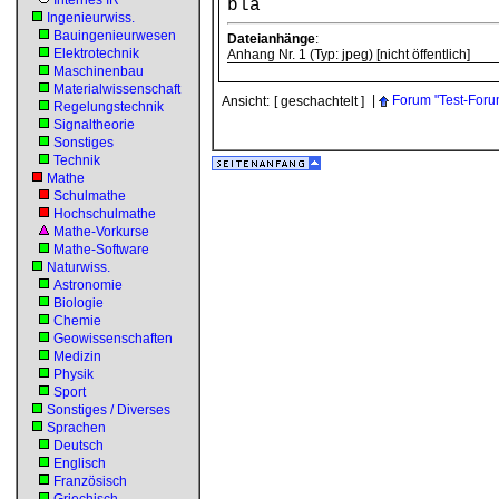
Internes IR
bla
Ingenieurwiss.
Bauingenieurwesen
Dateianhänge
:
Elektrotechnik
Anhang Nr. 1 (Typ: jpeg) [nicht öffentlich]
Maschinenbau
Materialwissenschaft
|
Forum "Test-Foru
Ansicht:
[ geschachtelt ]
Regelungstechnik
Signaltheorie
Sonstiges
Technik
Mathe
Schulmathe
Hochschulmathe
Mathe-Vorkurse
Mathe-Software
Naturwiss.
Astronomie
Biologie
Chemie
Geowissenschaften
Medizin
Physik
Sport
Sonstiges / Diverses
Sprachen
Deutsch
Englisch
Französisch