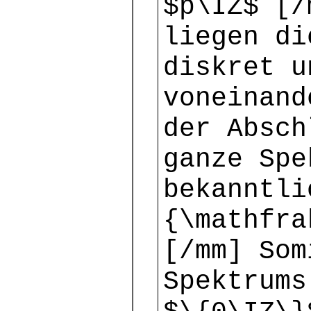
$p\IZ$ [/
liegen di
diskret u
voneinand
der Absch
ganze Spe
bekanntli
{\mathfra
[/mm] Som
Spektrums