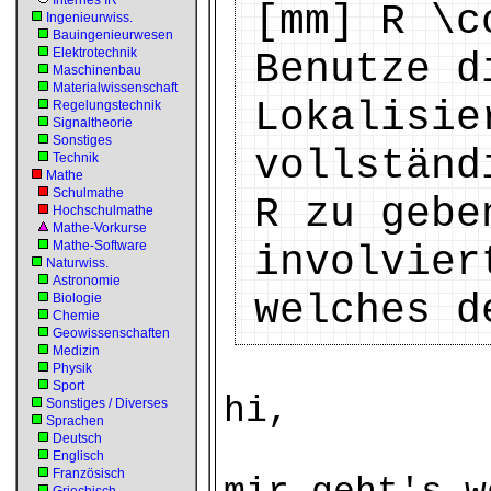
Internes IR
[mm] R \c
Ingenieurwiss.
Bauingenieurwesen
Elektrotechnik
Benutze d
Maschinenbau
Materialwissenschaft
Lokalisie
Regelungstechnik
Signaltheorie
Sonstiges
vollständ
Technik
Mathe
Schulmathe
R zu gebe
Hochschulmathe
Mathe-Vorkurse
Mathe-Software
involvier
Naturwiss.
Astronomie
welches d
Biologie
Chemie
Geowissenschaften
Medizin
Physik
Sport
hi,
Sonstiges / Diverses
Sprachen
Deutsch
Englisch
Französisch