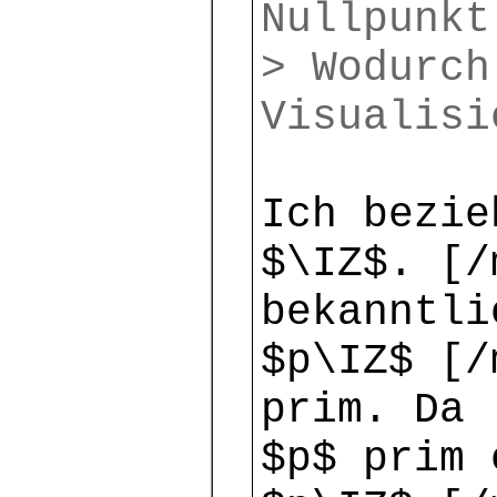
Nullpunkt
> Wodurch
Visualisi
Ich bezie
$\IZ$. [/
bekanntli
$p\IZ$ [/
prim. Da 
$p$ prim 