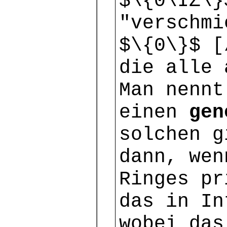
$\{0\IZ\}
"verschmi
$\{0\}$ [
die alle 
Man nennt
einen
gen
solchen g
dann, wen
Ringes pr
das in In
wobei das