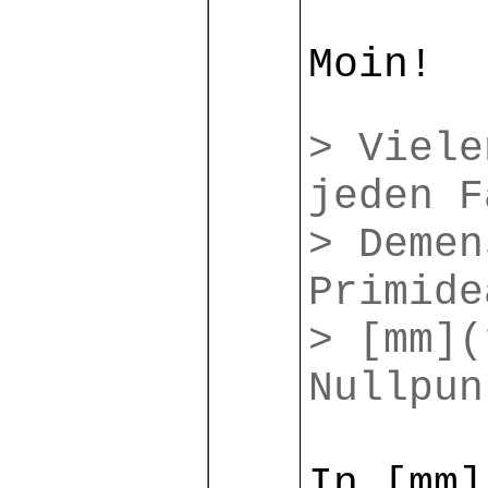
Moin!
> Viele
jeden F
> Demen
Primide
> [mm](
Nullpun
In [mm]