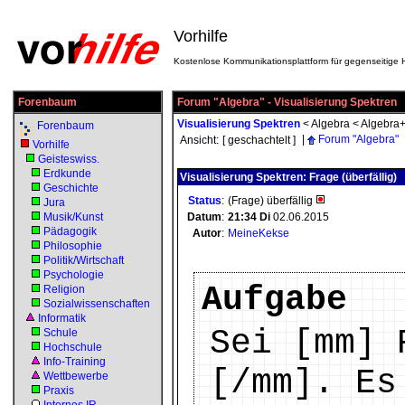
Vorhilfe
Kostenlose Kommunikationsplattform für gegenseitige H
Forenbaum
Forum "Algebra" - Visualisierung Spektren
Visualisierung Spektren
<
Algebra
<
Algebra+
Forenbaum
|
Forum "Algebra"
Ansicht:
[ geschachtelt ]
Vorhilfe
Geisteswiss.
Erdkunde
Visualisierung Spektren: Frage (überfällig)
Geschichte
Status
:
(Frage) überfällig
Jura
Musik/Kunst
Datum
:
21:34
Di
02.06.2015
Pädagogik
Autor
:
MeineKekse
Philosophie
Politik/Wirtschaft
Psychologie
Aufgabe
Religion
Sozialwissenschaften
Informatik
Sei [mm] 
Schule
Hochschule
Info-Training
[/mm]. Es
Wettbewerbe
Praxis