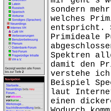
mir geht's w
Griechisch
Latein
sondern mehr
Russisch
Spanisch
Vorkurse
welches Prim
Sonstiges (Sprachen)
Neuerdings
entspricht. 
Internes VH
Café VH
Primideale P
Verbesserungen
Benutzerbetreuung
abgeschlosse
Plenum
Datenbank-Forum
Test-Forum
Spektren all
Fragwürdige Inhalte
VH e.V.
damit den Pr
Gezeigt werden alle Foren
verstehe ich
bis zur Tiefe
2
Navigation
Beispiel Spe
Startseite
...
Neuerdings
beta
neu
laut Interne
Forum
...
vor
wissen
...
einen dicker
vor
kurse
...
Werkzeuge
...
Wodurch komm
Nachhilfevermittlung
beta
...