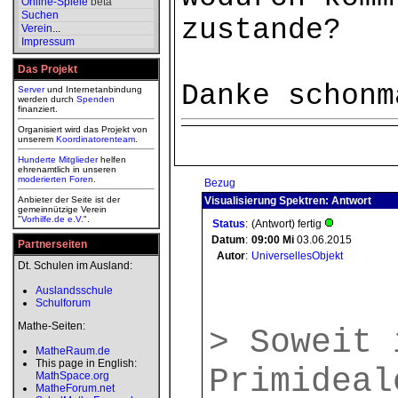
Online-Spiele
beta
Suchen
zustande?
Verein
...
Impressum
Das Projekt
Danke schonm
Server
und Internetanbindung
werden durch
Spenden
finanziert.
Organisiert wird das Projekt von
unserem
Koordinatorenteam
.
Hunderte Mitglieder
helfen
ehrenamtlich in unseren
moderierten
Foren
.
Bezug
Anbieter der Seite ist der
Visualisierung Spektren: Antwort
gemeinnützige Verein
"
Vorhilfe.de e.V.
".
Status
:
(Antwort) fertig
Datum
:
09:00
Mi
03.06.2015
Partnerseiten
Autor
:
UniversellesObjekt
Dt. Schulen im Ausland:
Auslandsschule
Schulforum
Mathe-Seiten:
> Soweit 
MatheRaum.de
This page in English:
Primideal
MathSpace.org
MatheForum.net