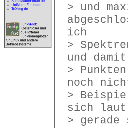
SchulMatheForum.de
> und max
UniMatheForum.de
TeXimg.de
abgeschlo
FunkyPlot
:
Kostenloser und
ich
quelloffener
Funktionenplotter
für Linux und andere
> Spektre
Betriebssysteme
und damit
> Punkten
noch nich
> Beispie
sich laut
> gerade 