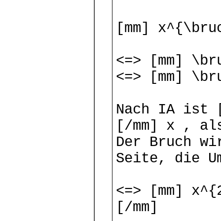
[mm] x^{\bru
<=> [mm] \br
<=> [mm] \br
Nach IA ist 
[/mm] x , al
Der Bruch wi
Seite, die U
<=> [mm] x^{
[/mm]