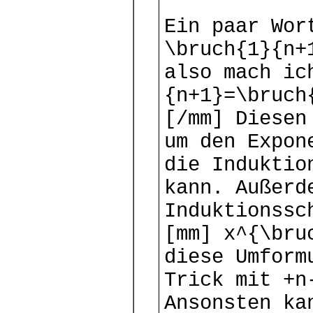
Ein paar Wor
\bruch{1}{n+
also mach ic
{n+1}=\bruch
[/mm] Diesen
um den Expon
die Induktio
kann. Außerd
Induktionssc
[mm] x^{\bru
diese Umform
Trick mit +n
Ansonsten ka