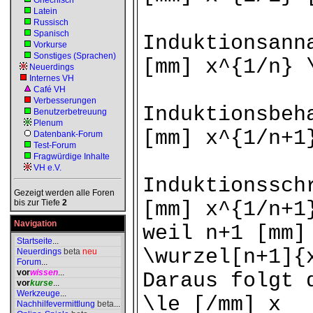
Griechisch
Latein
Russisch
Spanisch
Induktionsann
Vorkurse
Sonstiges (Sprachen)
[mm] x^{1/n} 
Neuerdings
Internes VH
Café VH
Verbesserungen
Induktionsbeh
Benutzerbetreuung
Plenum
[mm] x^{1/n+1
Datenbank-Forum
Test-Forum
Fragwürdige Inhalte
VH e.V.
Induktionssch
Gezeigt werden alle Foren
bis zur Tiefe
2
[mm] x^{1/n+1
Navigation
weil n+1 [mm]
Startseite
...
\wurzel[n+1]{
Neuerdings
beta
neu
Forum
...
vor
wissen
...
Daraus folgt 
vor
kurse
...
Werkzeuge
...
\le [/mm] x
Nachhilfevermittlung
beta
...