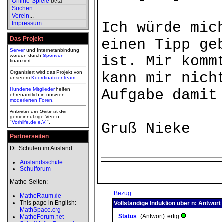
Online-Spiele
beta
Suchen
Verein
...
Ich würde mic
Impressum
Das Projekt
einen Tipp ge
Server
und Internetanbindung
werden durch
Spenden
ist. Mir komm
finanziert.
Organisiert wird das Projekt von
kann mir nich
unserem
Koordinatorenteam
.
Hunderte Mitglieder
helfen
Aufgabe damit
ehrenamtlich in unseren
moderierten
Foren
.
Anbieter der Seite ist der
gemeinnützige Verein
"
Vorhilfe.de e.V.
".
Gruß Nieke
Partnerseiten
Dt. Schulen im Ausland:
Auslandsschule
Schulforum
Mathe-Seiten:
Bezug
MatheRaum.de
This page in English:
Vollständige Induktion über n: Antwort
MathSpace.org
Status
:
(Antwort) fertig
MatheForum.net