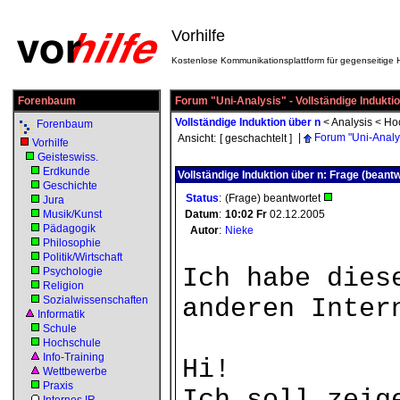
Vorhilfe
Kostenlose Kommunikationsplattform für gegenseitige H
Forenbaum
Forum "Uni-Analysis" - Vollständige Indukti
Vollständige Induktion über n
<
Analysis
<
Ho
Forenbaum
|
Forum "Uni-Analy
Ansicht:
[ geschachtelt ]
Vorhilfe
Geisteswiss.
Erdkunde
Vollständige Induktion über n: Frage (beantw
Geschichte
Status
:
(Frage) beantwortet
Jura
Musik/Kunst
Datum
:
10:02
Fr
02.12.2005
Pädagogik
Autor
:
Nieke
Philosophie
Politik/Wirtschaft
Ich habe dies
Psychologie
Religion
Sozialwissenschaften
anderen Inter
Informatik
Schule
Hochschule
Info-Training
Hi!
Wettbewerbe
Praxis