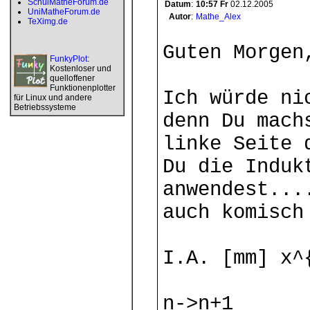
SchulMatheForum.de
Datum
:
10:57
Fr
02.12.2005
UniMatheForum.de
Autor
:
Mathe_Alex
TeXimg.de
Guten Morgen
FunkyPlot
:
Kostenloser und
quelloffener
Funktionenplotter
Ich würde ni
für Linux und andere
Betriebssysteme
denn Du mach
linke Seite 
Du die Induk
anwendest...
auch komisch
I.A. [mm] x^
n->n+1