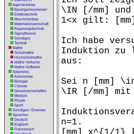
Ich soll zeig
Internes IR
Ingenieurwiss.
\IN [/mm] und
Bauingenieurwesen
Elektrotechnik
1<x gilt: [mm
Maschinenbau
Materialwissenschaft
Regelungstechnik
Signaltheorie
Ich habe vers
Sonstiges
Technik
Mathe
Induktion zu 
Schulmathe
Hochschulmathe
aus:
Mathe-Vorkurse
Mathe-Software
Naturwiss.
Astronomie
Sei n [mm] \i
Biologie
Chemie
\IR [/mm] mit
Geowissenschaften
Medizin
Physik
Sport
Induktionsver
Sonstiges / Diverses
Sprachen
n=1.
Deutsch
Englisch
Französisch
[mm] x^{1/1} 