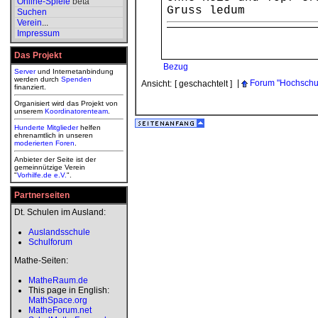
Online-Spiele
beta
Gruss ledum
Suchen
Verein
...
Impressum
Das Projekt
Bezug
Server
und Internetanbindung
werden durch
Spenden
|
Forum "Hochschu
Ansicht:
[ geschachtelt ]
finanziert.
Organisiert wird das Projekt von
unserem
Koordinatorenteam
.
Hunderte Mitglieder
helfen
ehrenamtlich in unseren
moderierten
Foren
.
Anbieter der Seite ist der
gemeinnützige Verein
"
Vorhilfe.de e.V.
".
Partnerseiten
Dt. Schulen im Ausland:
Auslandsschule
Schulforum
Mathe-Seiten:
MatheRaum.de
This page in English:
MathSpace.org
MatheForum.net