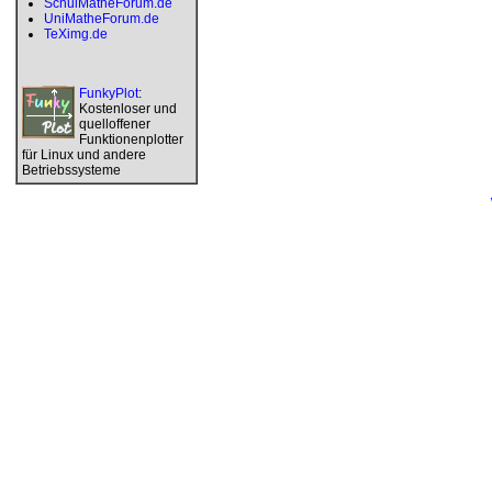
SchulMatheForum.de
UniMatheForum.de
TeXimg.de
FunkyPlot
:
Kostenloser und
quelloffener
Funktionenplotter
für Linux und andere
Betriebssysteme