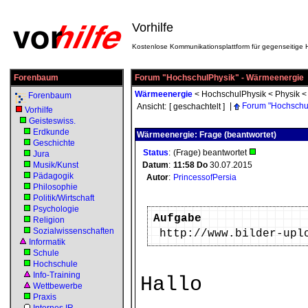
Vorhilfe
Kostenlose Kommunikationsplattform für gegenseitige H
Forenbaum
Forum "HochschulPhysik" - Wärmeenergie
Wärmeenergie
<
HochschulPhysik
<
Physik
Forenbaum
|
Forum "Hochschu
Ansicht:
[ geschachtelt ]
Vorhilfe
Geisteswiss.
Erdkunde
Wärmeenergie: Frage (beantwortet)
Geschichte
Status
:
(Frage) beantwortet
Jura
Musik/Kunst
Datum
:
11:58
Do
30.07.2015
Pädagogik
Autor
:
PrincessofPersia
Philosophie
Politik/Wirtschaft
Psychologie
Aufgabe
Religion
Sozialwissenschaften
http://www.bilder-upl
Informatik
Schule
Hochschule
Info-Training
Hallo
Wettbewerbe
Praxis