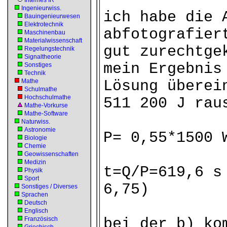
Internes IR
Ingenieurwiss.
ich habe die 
Bauingenieurwesen
Elektrotechnik
abfotografier
Maschinenbau
Materialwissenschaft
gut zurechtge
Regelungstechnik
Signaltheorie
mein Ergebnis
Sonstiges
Technik
Mathe
Lösung überei
Schulmathe
Hochschulmathe
511 200 J rau
Mathe-Vorkurse
Mathe-Software
Naturwiss.
Astronomie
P= 0,55*1500 
Biologie
Chemie
Geowissenschaften
Medizin
t=Q/P=619,6 s
Physik
Sport
6,75)
Sonstiges / Diverses
Sprachen
Deutsch
Englisch
Französisch
bei der b) ko