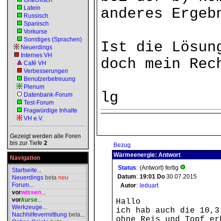
Griechisch
Latein
anderes Ergeb
Russisch
Spanisch
Vorkurse
Sonstiges (Sprachen)
Ist die Lösun
Neuerdings
Internes VH
doch mein Rec
Café VH
Verbesserungen
Benutzerbetreuung
Plenum
lg
Datenbank-Forum
Test-Forum
Fragwürdige Inhalte
VH e.V.
Gezeigt werden alle Foren
bis zur Tiefe
2
Bezug
Wärmeenergie: Antwort
Navigation
Status
:
(Antwort) fertig
Startseite
...
Datum
:
19:01
Do
30.07.2015
Neuerdings
beta
neu
Forum
...
Autor
:
leduart
vor
wissen
...
vor
kurse
...
Hallo
Werkzeuge
...
ich hab auch die 10,3
Nachhilfevermittlung
beta
...
ohne Reis und Topf er