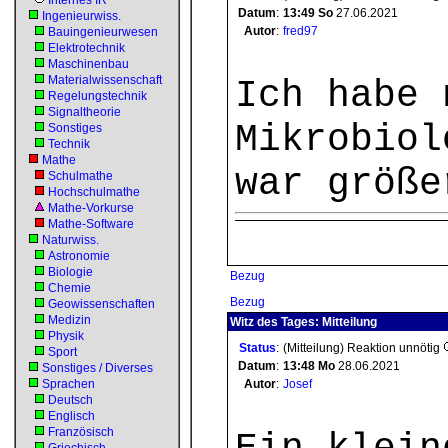
Internes IR
Datum
:
13:49
So
27.06.2021
Ingenieurwiss.
Autor
:
fred97
Bauingenieurwesen
Elektrotechnik
Maschinenbau
Materialwissenschaft
Ich habe 
Regelungstechnik
Signaltheorie
Mikrobio
Sonstiges
Technik
Mathe
war größe
Schulmathe
Hochschulmathe
Mathe-Vorkurse
Mathe-Software
Naturwiss.
Astronomie
Biologie
Bezug
Chemie
Bezug
Geowissenschaften
Medizin
Witz des Tages: Mitteilung
Physik
Status
:
(Mitteilung) Reaktion unnötig
Sport
Datum
:
13:48
Mo
28.06.2021
Sonstiges / Diverses
Sprachen
Autor
:
Josef
Deutsch
Englisch
Französisch