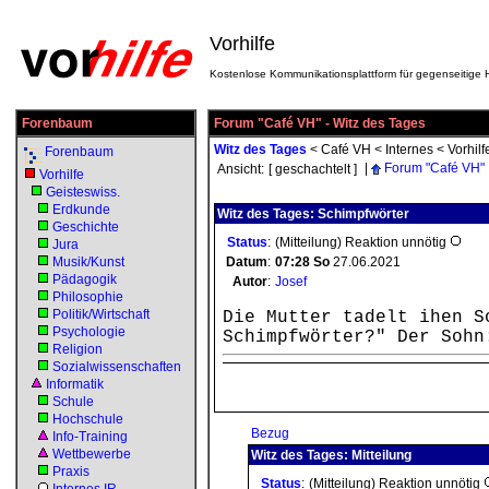
Vorhilfe
Kostenlose Kommunikationsplattform für gegenseitige H
Forenbaum
Forum "Café VH" - Witz des Tages
Witz des Tages
<
Café VH
<
Internes
<
Vorhilf
Forenbaum
|
Forum "Café VH"
Ansicht:
[ geschachtelt ]
Vorhilfe
Geisteswiss.
Erdkunde
Witz des Tages: Schimpfwörter
Geschichte
Status
:
(Mitteilung) Reaktion unnötig
Jura
Musik/Kunst
Datum
:
07:28
So
27.06.2021
Pädagogik
Autor
:
Josef
Philosophie
Politik/Wirtschaft
Die Mutter tadelt ihen S
Psychologie
Schimpfwörter?" Der Sohn
Religion
Sozialwissenschaften
Informatik
Schule
Hochschule
Bezug
Info-Training
Wettbewerbe
Witz des Tages: Mitteilung
Praxis
Status
:
(Mitteilung) Reaktion unnötig