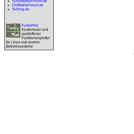
SchulMatheForum.de
UniMatheForum.de
TeXimg.de
FunkyPlot
:
Kostenloser und
quelloffener
Funktionenplotter
für Linux und andere
Betriebssysteme