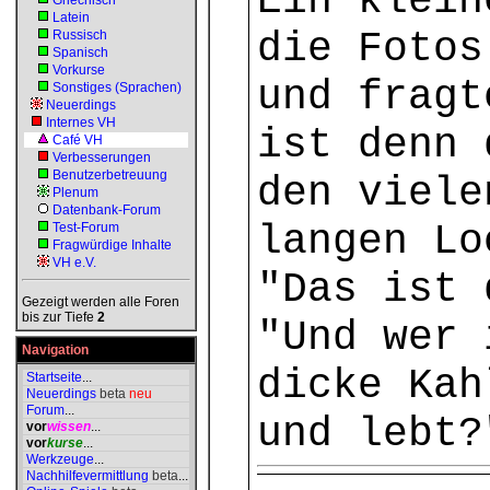
Ein klein
Griechisch
Latein
die Fotos
Russisch
Spanisch
Vorkurse
und fragt
Sonstiges (Sprachen)
Neuerdings
Internes VH
ist denn 
Café VH
Verbesserungen
Benutzerbetreuung
den viele
Plenum
Datenbank-Forum
langen Lo
Test-Forum
Fragwürdige Inhalte
VH e.V.
"Das ist 
Gezeigt werden alle Foren
bis zur Tiefe
2
"Und wer 
Navigation
dicke Kah
Startseite
...
Neuerdings
beta
neu
Forum
...
und lebt?
vor
wissen
...
vor
kurse
...
Werkzeuge
...
Nachhilfevermittlung
beta
...