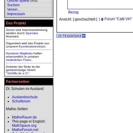
Online-Spiele
beta
Suchen
Verein
...
Bezug
Impressum
|
Forum "Café VH"
Ansicht:
[ geschachtelt ]
Das Projekt
Server
und Internetanbindung
werden durch
Spenden
finanziert.
Organisiert wird das Projekt von
unserem
Koordinatorenteam
.
Hunderte Mitglieder
helfen
ehrenamtlich in unseren
moderierten
Foren
.
Anbieter der Seite ist der
gemeinnützige Verein
"
Vorhilfe.de e.V.
".
Partnerseiten
Dt. Schulen im Ausland:
Auslandsschule
Schulforum
Mathe-Seiten:
MatheRaum.de
This page in English:
MathSpace.org
MatheForum.net