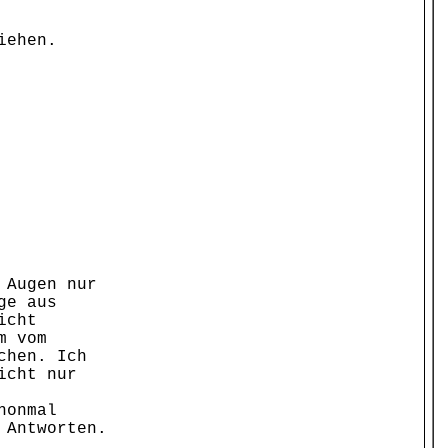
iehen.
 Augen nur
ge aus
icht
m vom
chen. Ich
icht nur
honmal
 Antworten.