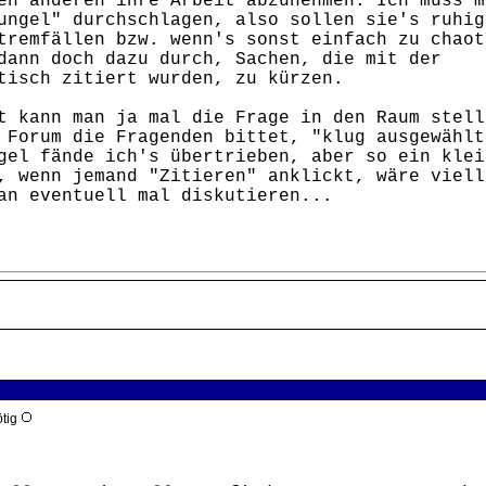
en anderen ihre Arbeit abzunehmen. Ich muss m
ungel" durchschlagen, also sollen sie's ruhig
tremfällen bzw. wenn's sonst einfach zu chaot
dann doch dazu durch, Sachen, die mit der
tisch zitiert wurden, zu kürzen.
t kann man ja mal die Frage in den Raum stell
 Forum die Fragenden bittet, "klug ausgewählt
gel fände ich's übertrieben, aber so ein klei
, wenn jemand "Zitieren" anklickt, wäre viell
an eventuell mal diskutieren...
ötig