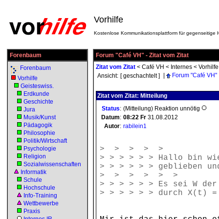
Vorhilfe
Kostenlose Kommunikationsplattform für gegenseitige H
Forenbaum
Forum "Café VH" - Zitat vom Zitat
Zitat vom Zitat
<
Café VH
<
Internes
<
Vorhilfe
Forenbaum
|
Forum "Café VH"
Ansicht:
[ geschachtelt ]
Vorhilfe
Geisteswiss.
Erdkunde
Zitat vom Zitat: Mitteilung
Geschichte
Status
:
(Mitteilung) Reaktion unnötig
Jura
Musik/Kunst
Datum
:
08:22
Fr
31.08.2012
Pädagogik
Autor
:
rabilein1
Philosophie
Politik/Wirtschaft
> > > > >
Psychologie
Religion
> > > > > > Hallo bin wi
Sozialwissenschaften
> > > > > > geblieben un
Informatik
> > > > > >
Schule
> > > > > > Es sei W der
Hochschule
> > > > > > durch X(t) =
Info-Training
Wettbewerbe
Praxis