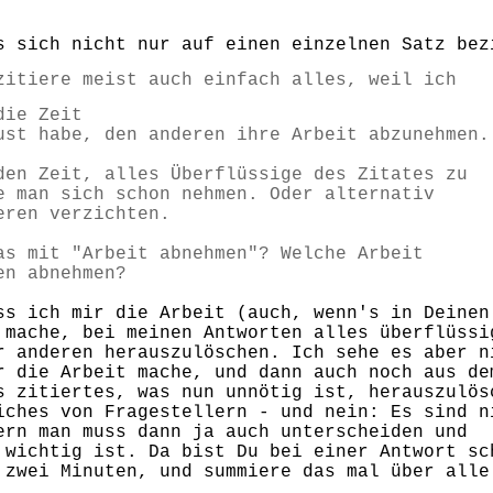
s sich nicht nur auf einen einzelnen Satz bez
itiere meist auch einfach alles, weil ich
die Zeit
st habe, den anderen ihre Arbeit abzunehmen.
den Zeit, alles Überflüssige des Zitates zu
e man sich schon nehmen. Oder alternativ
eren verzichten.
as mit "Arbeit abnehmen"? Welche Arbeit
nen abnehmen?
ss ich mir die Arbeit (auch, wenn's in Deinen
 mache, bei meinen Antworten alles überflüssi
r anderen herauszulöschen. Ich sehe es aber n
r die Arbeit mache, und dann auch noch aus de
s zitiertes, was nun unnötig ist, herauszulös
iches von Fragestellern - und nein: Es sind n
ern man muss dann ja auch unterscheiden und
 wichtig ist. Da bist Du bei einer Antwort sc
 zwei Minuten, und summiere das mal über alle