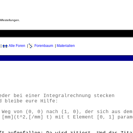
ilfestellungen.
|
Alle Foren
|
Forenbaum
|
Materialien
eder bei einer Integralrechnung stecken
d bleibe eure Hilfe:
 Weg von (0, 0) nach (1, 0), der sich aus dem
 [mm](t^2,[/mm] t) mit t Element [0, 1] param