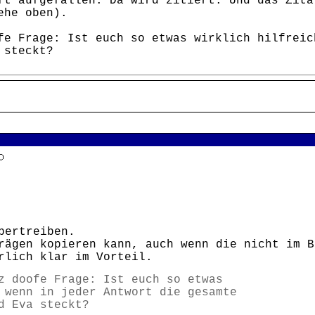
ft aufgefallen: Da wird zitiert. Und das Zita
ehe oben).
fe Frage: Ist euch so etwas wirklich hilfreic
 steckt?
bertreiben.
rägen kopieren kann, auch wenn die nicht im B
rlich klar im Vorteil.
z doofe Frage: Ist euch so etwas
 wenn in jeder Antwort die gesamte
d Eva steckt?