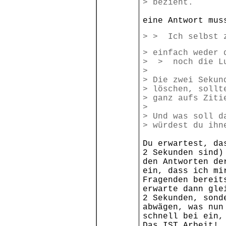
> bezieht.
eine Antwort mus
> > Ich selbst z
> einfach weder 
> > noch die Lu
>
> Die zwei Sekun
> löschen, sollt
> ganz aufs Ziti
>
> Und was soll d
> würdest du ih
Du erwartest, da
2 Sekunden sind)
den Antworten de
ein, dass ich mi
Fragenden bereit
erwarte dann gle
2 Sekunden, sond
abwägen, was nun
schnell bei ein,
Das IST Arbeit!