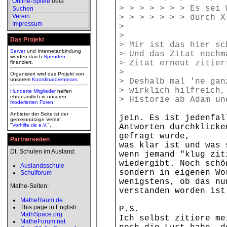
Online-Spiele
beta
> > > > > > > Es sei 
Suchen
Verein
...
> > > > > > > durch X
Impressum
>
>
Das Projekt
> Mir ist das hier sc
Server
und Internetanbindung
> Und das Zitat nochm
werden durch
Spenden
> Zitat erneut zitier
finanziert.
>
Organisiert wird das Projekt von
unserem
Koordinatorenteam
.
> Deshalb mal 'ne gan
> wirklich hilfreich,
Hunderte Mitglieder
helfen
ehrenamtlich in unseren
> Historie ab Adam un
moderierten
Foren
.
Anbieter der Seite ist der
jein. Es ist jedenfal
gemeinnützige Verein
"
Vorhilfe.de e.V.
".
Antworten durchklicke
gefragt wurde,
Partnerseiten
was klar ist und was 
Dt. Schulen im Ausland:
wenn jemand "klug zit
wiedergibt. Noch schö
Auslandsschule
sondern in eigenen Wo
Schulforum
wenigstens, ob das nu
Mathe-Seiten:
verstanden worden ist
MatheRaum.de
This page in English:
P.S.
MathSpace.org
Ich selbst zitiere me
MatheForum.net