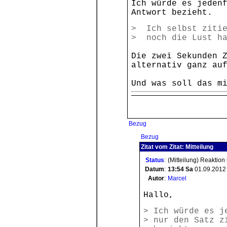
Ich würde es jeden
Antwort bezieht.
> Ich selbst zitie
> noch die Lust ha
Die zwei Sekunden 
alternativ ganz au
Und was soll das m
Bezug
Bezug
Zitat vom Zitat: Mitteilung
Status
:
(Mitteilung) Reaktion
Datum
:
13:54
Sa
01.09.2012
Autor
:
Marcel
Hallo,
> Ich würde es j
> nur den Satz z