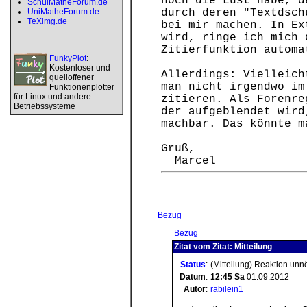
noch die Lust habe, d
SchulMatheForum.de
UniMatheForum.de
durch deren "Textdsch
TeXimg.de
bei mir machen. In Ex
wird, ringe ich mich 
Zitierfunktion automa
FunkyPlot
:
Kostenloser und
Allerdings: Vielleich
quelloffener
man nicht irgendwo im
Funktionenplotter
für Linux und andere
zitieren. Als Forenre
Betriebssysteme
der aufgeblendet wird
machbar. Das könnte m
Gruß,
Marcel
Bezug
Bezug
Zitat vom Zitat: Mitteilung
Status
:
(Mitteilung) Reaktion unn
Datum
:
12:45
Sa
01.09.2012
Autor
:
rabilein1