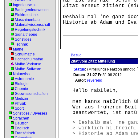
Mir ist das hier schon o
Internes IR
Ingenieurwiss.
Zitat erneut zitiert (si
Bauingenieurwesen
Elektrotechnik
Deshalb mal 'ne ganz doo
Maschinenbau
Historie ab Adam und Eva
Materialwissenschaft
Regelungstechnik
Signaltheorie
Sonstiges
Technik
Mathe
Schulmathe
Bezug
Hochschulmathe
Zitat vom Zitat: Mitteilung
Mathe-Vorkurse
Mathe-Software
Status
:
(Mitteilung) Reaktion unnötig
Naturwiss.
Datum
:
21:27
Fr
31.08.2012
Astronomie
Autor
:
reverend
Biologie
Chemie
Hallo rabilein,
Geowissenschaften
Medizin
man kanns natürlich ü
Physik
Wer aus früheren Beit
Sport
beantwortet, ist natü
Sonstiges / Diverses
Sprachen
> Deshalb mal 'ne gan
Deutsch
> wirklich hilfreich,
Englisch
Französisch
> Historie ab Adam un