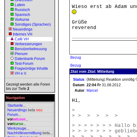
Griechisch
Latein
Wieso erst ab Adam un
Russisch
Spanisch
Vorkurse
Grüße
Sonstiges (Sprachen)
reverend
Neuerdings
Internes VH
Café VH
Verbesserungen
Benutzerbetreuung
Plenum
Bezug
Datenbank-Forum
Test-Forum
Bezug
Fragwürdige Inhalte
Zitat vom Zitat: Mitteilung
VH e.V.
Status
:
(Mitteilung) Reaktion unnötig
Gezeigt werden alle Foren
Datum
:
22:04
Fr
31.08.2012
bis zur Tiefe
2
Autor
:
Marcel
Navigation
Hi,
Startseite
...
>
Neuerdings
beta
neu
Forum
...
> > > > > >
vor
wissen
...
vor
kurse
...
> > > > > > > Hallo b
Werkzeuge
...
> > > > > > > geblieb
Nachhilfevermittlung
beta
...
> > > > > > >