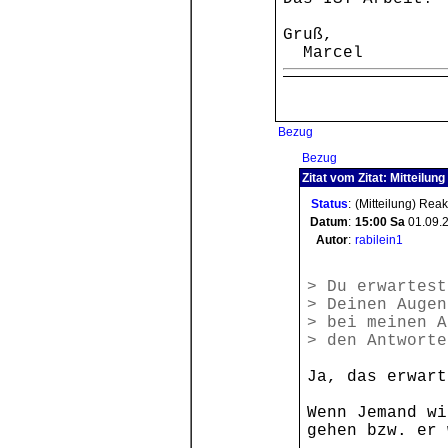
Gruß,
Marcel
Bezug
Bezug
Zitat vom Zitat: Mitteilung
Status
:
(Mitteilung) Rea
Datum
:
15:00
Sa
01.09.
Autor
:
rabilein1
> Du erwartest
> Deinen Augen
> bei meinen A
> den Antworte
Ja, das erwart
Wenn Jemand wi
gehen bzw. er 