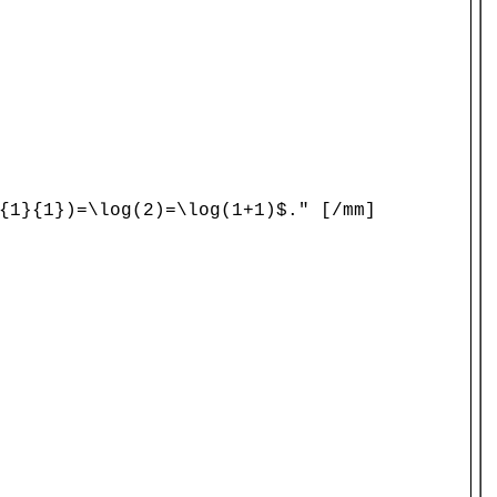
1}{1})=\log(2)=\log(1+1)$." [/mm]