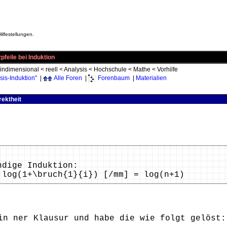
ilfestellungen.
feile bei Induktion
indimensional
<
reell
<
Analysis
<
Hochschule
<
Mathe
<
Vorhilfe
is-Induktion"
|
Alle Foren
|
Forenbaum
|
Materialien
rektheit
ndige Induktion:
 log(1+\bruch{1}{i}) [/mm] = log(n+1)
in ner Klausur und habe die wie folgt gelöst: