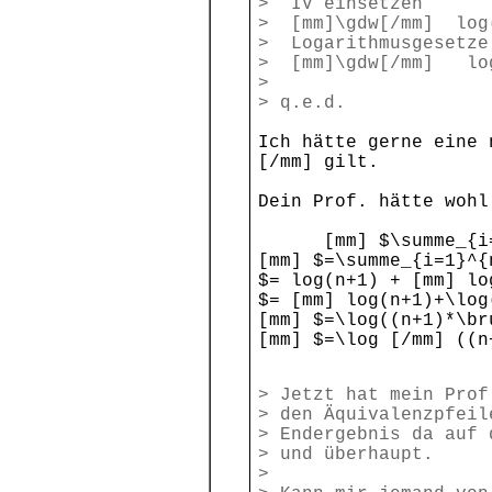
> IV einsetzen
> [mm]\gdw[/mm] log(
> Logarithmusgesetze
> [mm]\gdw[/mm] log
>
> q.e.d.
Ich hätte gerne eine 
[/mm] gilt.
Dein Prof. hätte wohl
[mm] $\summe_{i=1}^
[mm] $=\summe_{i=1}^{
$= log(n+1) + [mm] l
$= [mm] log(n+1)+\log
[mm] $=\log((n+1)*\br
[mm] $=\log [/mm] ((n
> Jetzt hat mein Prof
> den Äquivalenzpfeil
> Endergebnis da auf 
> und überhaupt.
>