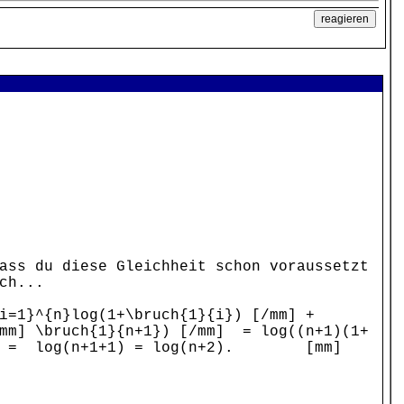
ass du diese Gleichheit schon voraussetzt
ch...
i=1}^{n}log(1+\bruch{1}{i}) [/mm] +
[mm] \bruch{1}{n+1}) [/mm] = log((n+1)(1+
[/mm] = log(n+1+1) = log(n+2). [mm]