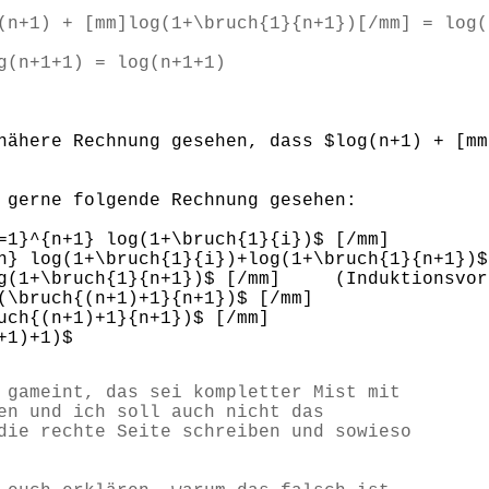
n+1) + [mm]log(1+\bruch{1}{n+1})[/mm] = log(
(n+1+1) = log(n+1+1)
nähere Rechnung gesehen, dass $log(n+1) + [mm
 gerne folgende Rechnung gesehen:
{n+1} log(1+\bruch{1}{i})$ [/mm]
n} log(1+\bruch{1}{i})+log(1+\bruch{1}{n+1})$
og(1+\bruch{1}{n+1})$ [/mm] (Induktionsvor
(\bruch{(n+1)+1}{n+1})$ [/mm]
uch{(n+1)+1}{n+1})$ [/mm]
+1)+1)$
 gameint, das sei kompletter Mist mit
en und ich soll auch nicht das
die rechte Seite schreiben und sowieso