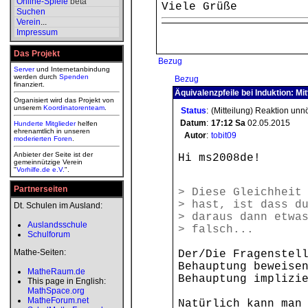
Online-Spiele
beta
Viele Grüße
Suchen
Verein
...
Impressum
Das Projekt
Bezug
Server
und Internetanbindung
werden durch
Spenden
Bezug
finanziert.
Äquivalenzpfeile bei Induktion: Mit
Organisiert wird das Projekt von
unserem
Koordinatorenteam
.
Status
:
(Mitteilung) Reaktion unn
Datum
:
17:12
Sa
02.05.2015
Hunderte Mitglieder
helfen
ehrenamtlich in unseren
Autor
:
tobit09
moderierten
Foren
.
Anbieter der Seite ist der
Hi ms2008de!
gemeinnützige Verein
"
Vorhilfe.de e.V.
".
Partnerseiten
> Diese Gleichheit
> hast, ist dass d
Dt. Schulen im Ausland:
> daraus dann etwa
Auslandsschule
> falsch...
Schulforum
Mathe-Seiten:
Der/Die Fragenstel
Behauptung beweise
MatheRaum.de
Behauptung implizi
This page in English:
MathSpace.org
MatheForum.net
Natürlich kann man