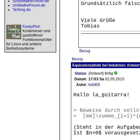
SchulMatheForum.de
Grundsätzlich fals
UniMatheForum.de
TeXimg.de
Viele Grüße
Tobias
FunkyPlot
:
Kostenloser und
quelloffener
Funktionenplotter
für Linux und andere
Betriebssysteme
Bezug
Bezug
Äquivalenzpfeile bei Induktion: Antwor
Status
:
(Antwort) fertig
Datum
:
17:03
Sa
02.05.2015
Autor
:
tobit09
Hallo la_guitarra!
> Beweise durch volls
> [mm]\summe_{i=1}^{
(Steht in der Aufgabe
Ist $n>0$ vorausgeset