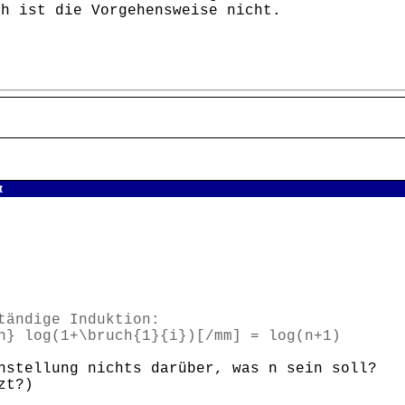
ch ist die Vorgehensweise nicht.
t
tändige Induktion:
n} log(1+\bruch{1}{i})[/mm] = log(n+1)
nstellung nichts darüber, was n sein soll?
zt?)