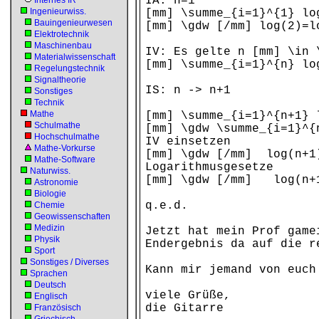
IA: n=1
Internes IR
Ingenieurwiss.
[mm] \summe_{i=1}^{1} lo
Bauingenieurwesen
[mm] \gdw [/mm] log(2)=l
Elektrotechnik
Maschinenbau
IV: Es gelte n [mm] \in 
Materialwissenschaft
[mm] \summe_{i=1}^{n} lo
Regelungstechnik
Signaltheorie
IS: n -> n+1
Sonstiges
Technik
Mathe
[mm] \summe_{i=1}^{n+1} 
Schulmathe
[mm] \gdw \summe_{i=1}^{
Hochschulmathe
IV einsetzen
Mathe-Vorkurse
[mm] \gdw [/mm] log(n+1)
Mathe-Software
Logarithmusgesetze
Naturwiss.
[mm] \gdw [/mm] log(n+1
Astronomie
Biologie
q.e.d.
Chemie
Geowissenschaften
Medizin
Jetzt hat mein Prof game
Physik
Endergebnis da auf die r
Sport
Sonstiges / Diverses
Kann mir jemand von euch
Sprachen
Deutsch
viele Grüße,
Englisch
die Gitarre
Französisch