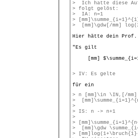
> Ich hatte diese Au
> folgt gelöst:
> IA: n=1
> [mm]\summe_{i=1}^{1
> [mm]\gdw[/mm] log(
Hier hätte dein Prof.
"Es gilt
[mm] $\summe_{i=1}^{
> IV: Es gelte
für ein
> n [mm]\in \IN,[/mm]
> [mm]\summe_{i=1}^{
>
> IS: n -> n+1
>
> [mm]\summe_{i=1}^{n
> [mm]\gdw \summe_{i
> [mm]log(1+\bruch{1}