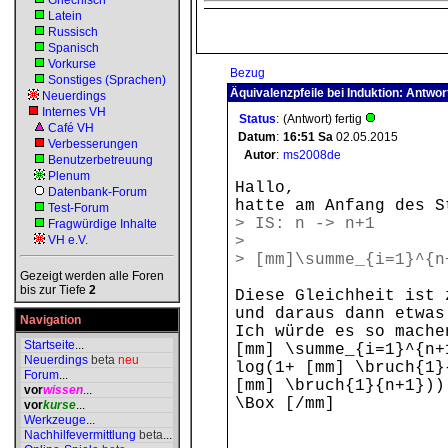
Griechisch
Latein
Russisch
Spanisch
Vorkurse
Bezug
Sonstiges (Sprachen)
Äquivalenzpfeile bei Induktion: Antwor
Neuerdings
Internes VH
Status
:
(Antwort) fertig
Café VH
Datum
:
16:51
Sa
02.05.2015
Verbesserungen
Autor
:
ms2008de
Benutzerbetreuung
Plenum
Hallo,
Datenbank-Forum
hatte am Anfang des S
Test-Forum
> IS: n -> n+1
Fragwürdige Inhalte
VH e.V.
>
> [mm]\summe_{i=1}^{n
Gezeigt werden alle Foren
bis zur Tiefe
2
Diese Gleichheit ist 
und daraus dann etwas
Navigation
Ich würde es so mache
Startseite
...
[mm] \summe_{i=1}^{n+
Neuerdings
beta
neu
log(1+ [mm] \bruch{1
Forum
...
[mm] \bruch{1}{n+1}
vor
wissen
...
\Box [/mm]
vor
kurse
...
Werkzeuge
...
Nachhilfevermittlung
beta
...