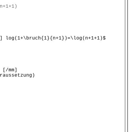
n+1+1)
] log(1+\bruch{1}{n+1})=\log(n+1+1)$
 [/mm]
raussetzung)