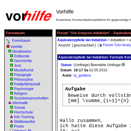
Vorhilfe
Kostenlose Kommunikationsplattform für gegenseitige H
Forenbaum
Forum "Uni-Analysis-Induktion" - Äquivalenzp
Äquivalenzpfeile bei Induktion
<
Induktion
<
e
Forenbaum
|
Forum "Uni-Analys
Ansicht:
[ geschachtelt ]
Vorhilfe
Geisteswiss.
Erdkunde
Äquivalenzpfeile bei Induktion: Formale Kor
Geschichte
Status
:
(Umfrage) Beendete Umfrage
Jura
Musik/Kunst
Datum
:
16:17
Sa
02.05.2015
Pädagogik
Autor
:
la_guitarra
Philosophie
Politik/Wirtschaft
Aufgabe
Psychologie
Religion
Beweise durch vollstä
Sozialwissenschaften
[mm] \summe_{i=1}^{n}
Informatik
Schule
Hochschule
Info-Training
Hallo zusammen,
Wettbewerbe
ich hatte diese Aufgabe 
Praxis