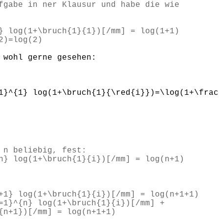
fgabe in ner Klausur und habe die wie
} log(1+\bruch{1}{1})[/mm] = log(1+1)
2)=log(2)
 wohl gerne gesehen:
1} log(1+\bruch{1}{\red{i}})=\log(1+\frac{
 n beliebig, fest:
n} log(1+\bruch{1}{i})[/mm] = log(n+1)
+1} log(1+\bruch{1}{i})[/mm] = log(n+1+1)
=1}^{n} log(1+\bruch{1}{i})[/mm] +
{n+1})[/mm] = log(n+1+1)