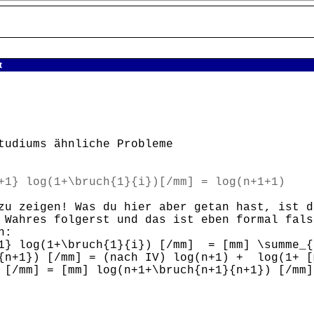
t
tudiums ähnliche Probleme
+1} log(1+\bruch{1}{i})[/mm] = log(n+1+1)
zu zeigen! Was du hier aber getan hast, ist d
 Wahres folgerst und das ist eben formal fals
n:
1} log(1+\bruch{1}{i}) [/mm] = [mm] \summe_{
}{n+1}) [/mm] = (nach IV) log(n+1) + log(1+ 
)) [/mm] = [mm] log(n+1+\bruch{n+1}{n+1}) 