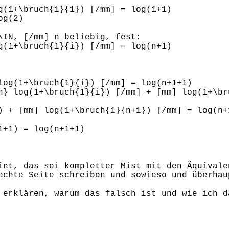
g(1+\bruch{1}{1}) [/mm] = log(1+1)
og(2)
\IN, [/mm] n beliebig, fest:
g(1+\bruch{1}{i}) [/mm] = log(n+1)
log(1+\bruch{1}{i}) [/mm] = log(n+1+1)
n} log(1+\bruch{1}{i}) [/mm] + [mm] log(1+\br
 + [mm] log(1+\bruch{1}{n+1}) [/mm] = log(n+
+1) = log(n+1+1)
int, das sei kompletter Mist mit den Äquivale
echte Seite schreiben und sowieso und überhau
 erklären, warum das falsch ist und wie ich d