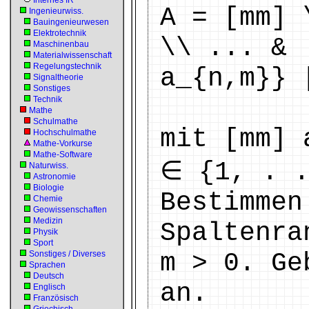
Internes IR
A = [mm] 
Ingenieurwiss.
Bauingenieurwesen
Elektrotechnik
\\ ... & 
Maschinenbau
Materialwissenschaft
Regelungstechnik
a_{n,m}} 
Signaltheorie
Sonstiges
Technik
Mathe
Schulmathe
mit [mm] 
Hochschulmathe
Mathe-Vorkurse
Mathe-Software
∈ {1, . .
Naturwiss.
Astronomie
Biologie
Bestimmen
Chemie
Geowissenschaften
Medizin
Spaltenra
Physik
Sport
m > 0. Ge
Sonstiges / Diverses
Sprachen
Deutsch
an.
Englisch
Französisch