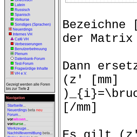
Griechisch
Latein
Russisch
Spanisch
Vorkurse
Bezeichne 
Sonstiges (Sprachen)
Neuerdings
der Matrix
Internes VH
Café VH
Verbesserungen
Benutzerbetreuung
Plenum
Datenbank-Forum
Dann erset
Test-Forum
Fragwürdige Inhalte
VH e.V.
(z′ [mm]
Gezeigt werden alle Foren
bis zur Tiefe
2
)_{i}=\bru
Navigation
[/mm]
Startseite
...
Neuerdings
beta
neu
Forum
...
vor
wissen
...
vor
kurse
...
Werkzeuge
...
Es gilt (z
Nachhilfevermittlung
beta
...