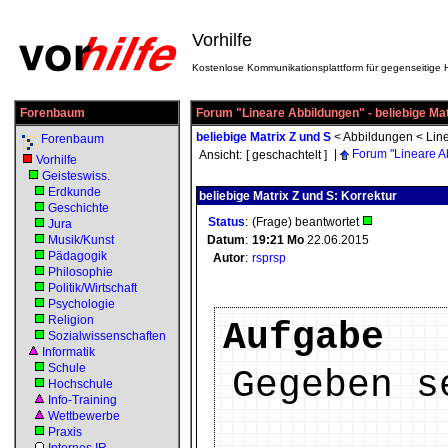
Vorhilfe
Kostenlose Kommunikationsplattform für gegenseitige H
Forenbaum
Forum "Lineare Abbildungen" - beliebige Mat
beliebige Matrix Z und S
<
Abbildungen
<
Lin
Forenbaum
|
Forum "Lineare A
Ansicht:
[ geschachtelt ]
Vorhilfe
Geisteswiss.
Erdkunde
beliebige Matrix Z und S: Korrektur
Geschichte
Status
:
(Frage) beantwortet
Jura
Musik/Kunst
Datum
:
19:21
Mo
22.06.2015
Pädagogik
Autor
:
rsprsp
Philosophie
Politik/Wirtschaft
Psychologie
Religion
Aufgabe
Sozialwissenschaften
Informatik
Schule
Gegeben s
Hochschule
Info-Training
Wettbewerbe
Praxis