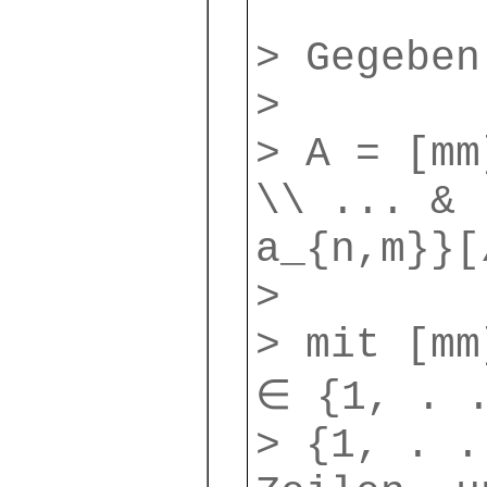
> Gegeben
>
> A = [mm
\\ ... & 
a_{n,m}}[
>
> mit [mm
∈ {1, . 
> {1, . .