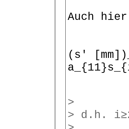
Auch hier
(s′ [mm])
a_{11}s_{
>
> d.h. i≥
>