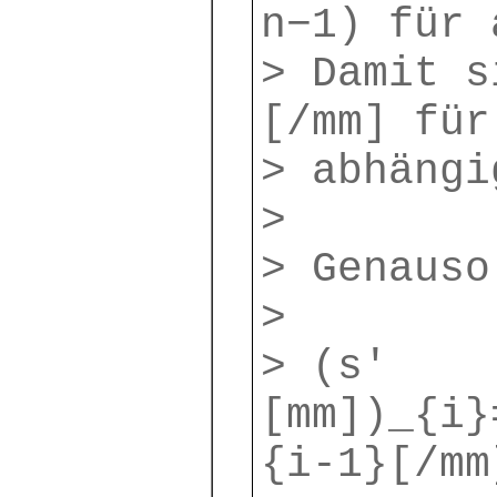
n−1) für 
> Damit s
[/mm] für
> abhängi
>
> Genauso
>
> (s′
[mm])_{i}
{i-1}[/mm