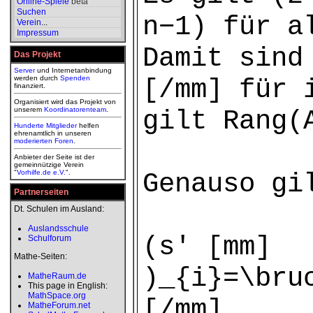
Online-Spiele
beta
Suchen
n−1) für a
Verein
...
Impressum
Damit sind
Das Projekt
Server
und Internetanbindung
werden durch
Spenden
[/mm] für 
finanziert.
Organisiert wird das Projekt von
unserem
Koordinatorenteam
.
gilt Rang(
Hunderte Mitglieder
helfen
ehrenamtlich in unseren
moderierten
Foren
.
Anbieter der Seite ist der
gemeinnützige Verein
"
Vorhilfe.de e.V.
".
Genauso gi
Partnerseiten
Dt. Schulen im Ausland:
Auslandsschule
(s′ [mm]
Schulforum
Mathe-Seiten:
)_{i}=\bru
MatheRaum.de
This page in English:
MathSpace.org
[/mm]
MatheForum.net