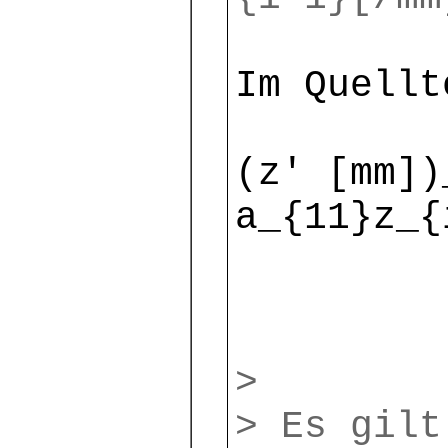
Im Quellt
(z′ [mm])
a_{11}z_{
>
> Es gilt