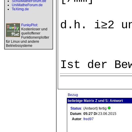
SchulMatheForum.de
UniMatheForum.de
TeXimg.de
d.h. i≥2 u
FunkyPlot
:
Kostenloser und
quelloffener
Funktionenplotter
für Linux und andere
Betriebssysteme
Ist der Be
Bezug
beliebige Matrix Z und S: Antwort
Status
:
(Antwort) fertig
Datum
:
05:27
Di
23.06.2015
Autor
:
fred97