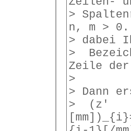
Zeilen- u
> Spalten
n, m > 0.
> dabei I
> Bezeich
Zeile der
>
> Dann er
> (z′
[mm])_{i}
{i-1}[/mm