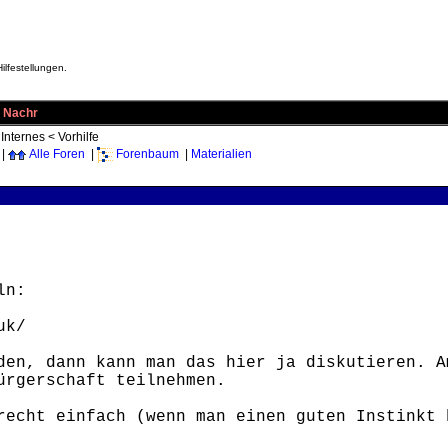
ilfestellungen.
n Nachr
<
Internes
<
Vorhilfe
|
Alle Foren
|
Forenbaum
|
Materialien
ln:
uk/
den, dann kann man das hier ja diskutieren. A
ürgerschaft teilnehmen.
recht einfach (wenn man einen guten Instinkt 