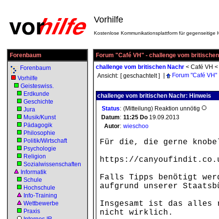
Vorhilfe
Kostenlose Kommunikationsplattform für gegenseitige H
Forenbaum
Forum "Café VH" - challenge vom britische
challenge vom britischen Nachr
<
Café VH
Forenbaum
|
Forum "Café VH"
Ansicht:
[ geschachtelt ]
Vorhilfe
Geisteswiss.
Erdkunde
challenge vom britischen Nachr: Hinweis
Geschichte
Status
:
(Mitteilung) Reaktion unnötig
Jura
Musik/Kunst
Datum
:
11:25
Do
19.09.2013
Pädagogik
Autor
:
wieschoo
Philosophie
Politik/Wirtschaft
Für die, die gerne knobe
Psychologie
Religion
https://canyoufindit.co.
Sozialwissenschaften
Informatik
Falls Tipps benötigt wer
Schule
aufgrund unserer Staatsb
Hochschule
Info-Training
Insgesamt ist das alles 
Wettbewerbe
Praxis
nicht wirklich.