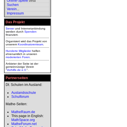
Online-Spiele
beta
Suchen
Verein
...
Impressum
Das Projekt
Server
und Internetanbindung
werden durch
Spenden
finanziert.
Organisiert wird das Projekt von
unserem
Koordinatorenteam
.
Hunderte Mitglieder
helfen
ehrenamtlich in unseren
moderierten
Foren
.
Anbieter der Seite ist der
gemeinnützige Verein
"
Vorhilfe.de e.V.
".
Partnerseiten
Dt. Schulen im Ausland:
Auslandsschule
Schulforum
Mathe-Seiten:
MatheRaum.de
This page in English:
MathSpace.org
MatheForum.net