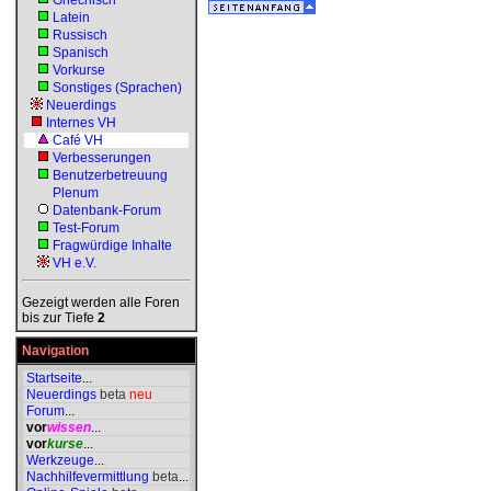
Griechisch
Latein
Russisch
Spanisch
Vorkurse
Sonstiges (Sprachen)
Neuerdings
Internes VH
Café VH
Verbesserungen
Benutzerbetreuung
Plenum
Datenbank-Forum
Test-Forum
Fragwürdige Inhalte
VH e.V.
Gezeigt werden alle Foren
bis zur Tiefe
2
Navigation
Startseite
...
Neuerdings
beta
neu
Forum
...
vor
wissen
...
vor
kurse
...
Werkzeuge
...
Nachhilfevermittlung
beta
...