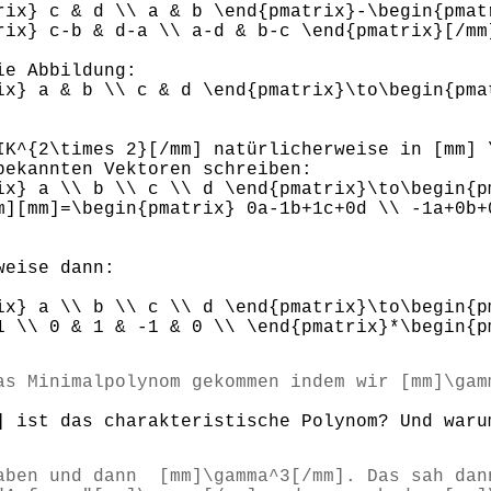
rix} c & d \\ a & b \end{pmatrix}-\begin{pmat
rix} c-b & d-a \\ a-d & b-c \end{pmatrix}[/mm
ie Abbildung:
ix} a & b \\ c & d \end{pmatrix}\to\begin{pma
IK^{2\times 2}[/mm] natürlicherweise in [mm] 
bekannten Vektoren schreiben:
ix} a \\ b \\ c \\ d \end{pmatrix}\to\begin{p
m][mm]=\begin{pmatrix} 0a-1b+1c+0d \\ -1a+0b+
weise dann:
ix} a \\ b \\ c \\ d \end{pmatrix}\to\begin{p
1 \\ 0 & 1 & -1 & 0 \\ \end{pmatrix}*\begin{p
as Minimalpolynom gekommen indem wir [mm]\gam
] ist das charakteristische Polynom? Und waru
aben und dann [mm]\gamma^3[/mm]. Das sah dan