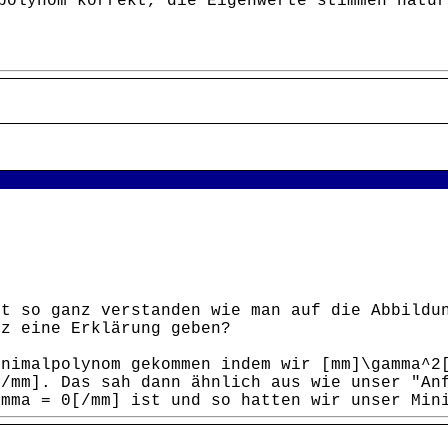
polynom korrekt, die Eigenwerte stimmen natür
ht so ganz verstanden wie man auf die Abbildu
rz eine Erklärung geben?
inimalpolynom gekommen indem wir [mm]\gamma^2
/mm]. Das sah dann ähnlich aus wie unser "Anf
amma = 0[/mm] ist und so hatten wir unser Min