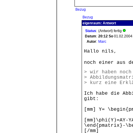
Bezug
Bezug
eigenraum: Antwort
Status
:
(Antwort) fertig
Datum
:
20:12
So
01.02.2004
Autor
:
Marc
Hallo nils,
noch einer aus d
> wir haben noch
> Abbildungsmatr
> kurz eine Erkl
Ich habe die Abb
gibt:
[mm] Y= \begin{p
[mm]\phi(Y)=AY-Y
\end{pmatrix}-\b
[/mm]