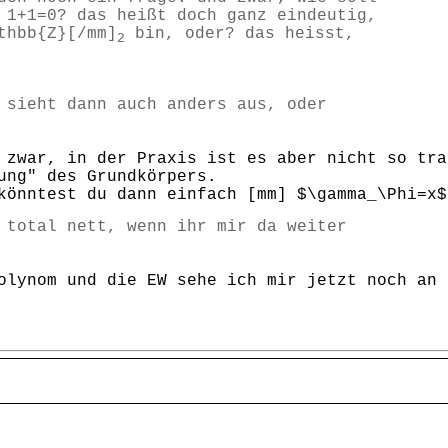
 1+1=0? das heißt doch ganz eindeutig,
thbb{Z}[/mm]
bin, oder? das heisst,
2
 sieht dann auch anders aus, oder
 zwar, in der Praxis ist es aber nicht so tra
ung" des Grundkörpers.
könntest du dann einfach [mm] $\gamma_\Phi=x$
 total nett, wenn ihr mir da weiter
olynom und die EW sehe ich mir jetzt noch an 