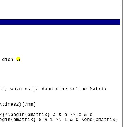
r dich
st, wozu es ja dann eine solche Matrix
\times2}[/mm]
x}*\begin{pmatrix} a & b \\ c & d
egin{pmatrix} 0 & 1 \\ 1 & 0 \end{pmatrix}