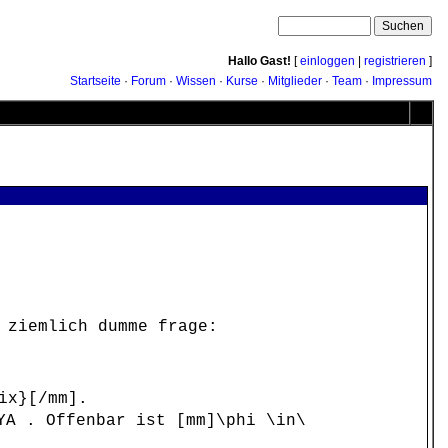
Hallo Gast!
[
einloggen
|
registrieren
]
Startseite
·
Forum
·
Wissen
·
Kurse
·
Mitglieder
·
Team
·
Impressum
 ziemlich dumme frage:
ix}[/mm].
YA . Offenbar ist [mm]\phi \in\