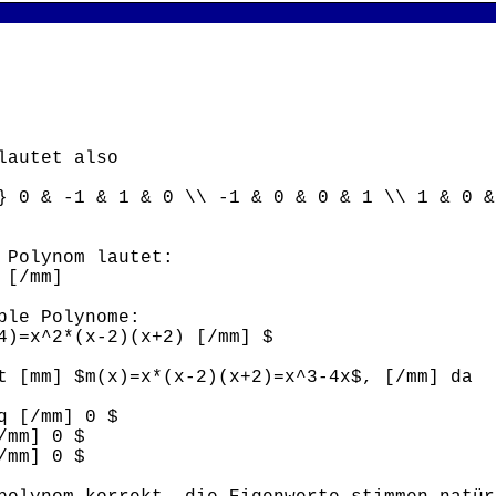
lautet also
} 0 & -1 & 1 & 0 \\ -1 & 0 & 0 & 1 \\ 1 & 0 &
 Polynom lautet:
 [/mm]
ble Polynome:
4)=x^2*(x-2)(x+2) [/mm] $
t [mm] $m(x)=x*(x-2)(x+2)=x^3-4x$, [/mm] da
q [/mm] 0 $
/mm] 0 $
/mm] 0 $