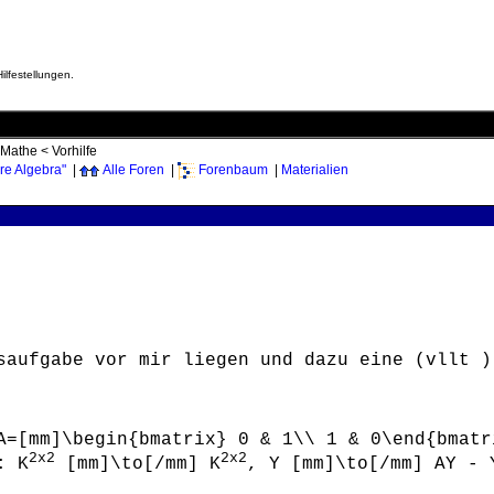
ilfestellungen.
Mathe
<
Vorhilfe
re Algebra"
|
Alle Foren
|
Forenbaum
|
Materialien
saufgabe vor mir liegen und dazu eine (vllt )
A=[mm]\begin{bmatrix} 0 & 1\\ 1 & 0\end{bmatr
2x2
2x2
: K
[mm]\to[/mm] K
, Y [mm]\to[/mm] AY - 