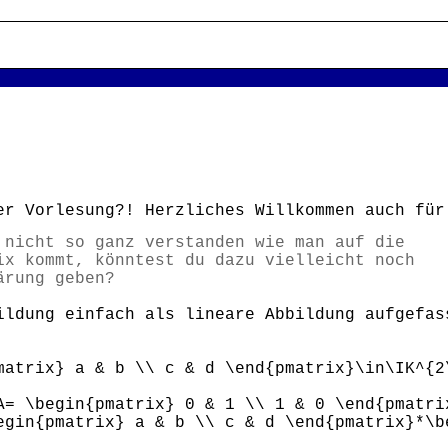
er Vorlesung?! Herzliches Willkommen auch fü
 nicht so ganz verstanden wie man auf die
ix kommt, könntest du dazu vielleicht noch
ärung geben?
ildung einfach als lineare Abbildung aufgefas
matrix} a & b \\ c & d \end{pmatrix}\in\IK^{2
A= \begin{pmatrix} 0 & 1 \\ 1 & 0 \end{pmatri
egin{pmatrix} a & b \\ c & d \end{pmatrix}*\b