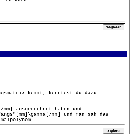
lich auch.
ngsmatrix kommt, könntest du dazu
[/mm] ausgerechnet haben und
angs"[mm]\gamma[/mm] und man sah das
imalpolynom...