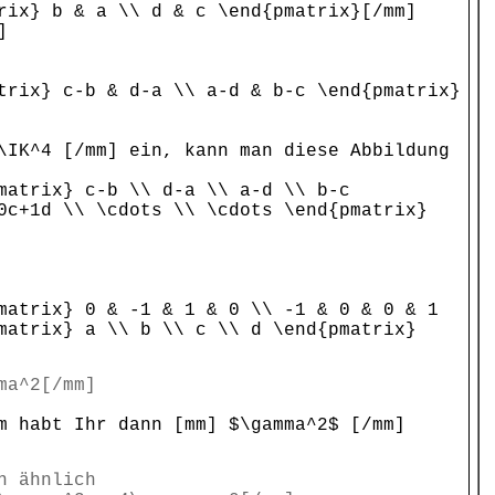
rix} b & a \\ d & c \end{pmatrix}[/mm]
]
trix} c-b & d-a \\ a-d & b-c \end{pmatrix}
\IK^4 [/mm] ein, kann man diese Abbildung
matrix} c-b \\ d-a \\ a-d \\ b-c
0c+1d \\ \cdots \\ \cdots \end{pmatrix}
matrix} 0 & -1 & 1 & 0 \\ -1 & 0 & 0 & 1
matrix} a \\ b \\ c \\ d \end{pmatrix}
ma^2[/mm]
m habt Ihr dann [mm] $\gamma^2$ [/mm]
n ähnlich