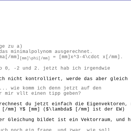
ge zu a)
as minimalpolynom ausgerechnet.
ma[/mm]
= [mm]x^3-4\cdot x[/mm].
[mm]\phi[/mm]
o 0, -2 und 2. jetzt hab ich irgendwie
ch nicht kontrolliert, werde das aber gleich 
... wie komm ich denn jetzt auf den
r mir vllt einen tipp geben?
rechnest du jetzt einfach die Eigenvektoren, 
 [/mm] Y$ [mm] ($\lambda$ [/mm] ist der EW)
er Gleichung bildet ist ein Vektorraum, und h
uch noch ein frage. und zwar, wie soll