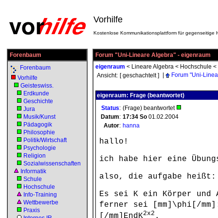
Vorhilfe
Kostenlose Kommunikationsplattform für gegenseitige H
Forenbaum
Forum "Uni-Lineare Algebra" - eigenraum
eigenraum
<
Lineare Algebra
<
Hochschule
<
Forenbaum
|
Forum "Uni-Linea
Ansicht:
[ geschachtelt ]
Vorhilfe
Geisteswiss.
Erdkunde
eigenraum: Frage (beantwortet)
Geschichte
Status
:
(Frage) beantwortet
Jura
Musik/Kunst
Datum
:
17:34
So
01.02.2004
Pädagogik
Autor
:
hanna
Philosophie
Politik/Wirtschaft
hallo!
Psychologie
Religion
ich habe hier eine Übung
Sozialwissenschaften
Informatik
also, die aufgabe heißt:
Schule
Hochschule
Es sei K ein Körper und 
Info-Training
Wettbewerbe
ferner sei [mm]\phi[/mm]
Praxis
2x2
[/mm]EndK
.