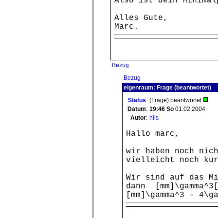
Also ist dein Minimal
Alles Gute,
Marc.
Bezug
Bezug
eigenraum: Frage (beantwortet)
Status
:
(Frage) beantwortet
Datum
:
19:46
So
01.02.2004
Autor
:
nils
Hallo marc,
wir haben noch nic
vielleicht noch ku
Wir sind auf das M
dann [mm]\gamma^3[
[mm]\gamma^3 - 4\g