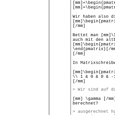
[mm]=\begin{pmat
[mm]=\begin{pmat
Wir haben also d
[mm]\begin{pmatr
[/mm]
Bettet man [mm]\
auch mit den alt
[mm]\begin{pmatr
\end{pmatrix}[/m
[/mm]
In Matrixschreib
[mm]\begin{pmatr
\\ 1 & 0 & 0 & -
[/mm]
> Wir sind auf d
[mm] \gamma [/mm
berechnet?
> ausgerechnet h