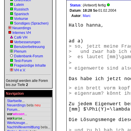
Griechisch
Latein
Status
:
(Antwort) fertig
Russisch
Datum
:
18:28
So
01.02.2004
Spanisch
Autor
:
Marc
Vorkurse
Sonstiges (Sprachen)
Hallo hanna,
Neuerdings
Internes VH
Café VH
ad a)
Verbesserungen
> so, jetzt meine Fra
Benutzerbetreuung
> und zwar hab ich d
Plenum
Datenbank-Forum
> es lautet [mm]\gam
Test-Forum
>
Fragwürdige Inhalte
> eigenwerte sind als
VH e.V.
Das habe ich jetzt no
Gezeigt werden alle Foren
bis zur Tiefe
2
> ein brett vorm kopf
> eigenraum? könnt ih
Navigation
Startseite
...
Zu jedem Eigenwert be
Neuerdings
beta
neu
[mm] $\Phi(Y)=\lambda
Forum
...
vor
wissen
...
vor
kurse
...
Die Lösungsmenge dies
Werkzeuge
...
Nachhilfevermittlung
beta
...
> und zu b) hab ich a