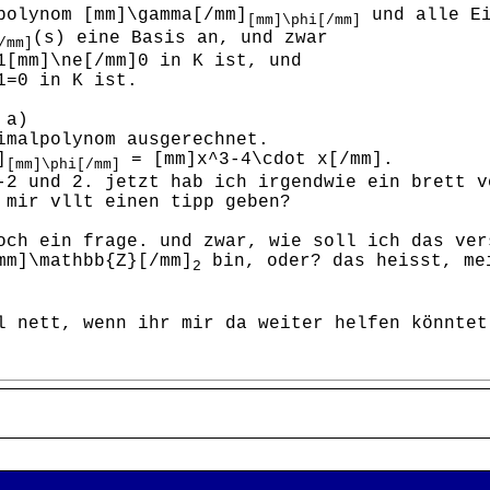
polynom [mm]\gamma[/mm]
und alle Ei
[mm]\phi[/mm]
(s) eine Basis an, und zwar
/mm]
1[mm]\ne[/mm]0 in K ist, und
1=0 in K ist.
 a)
imalpolynom ausgerechnet.
]
= [mm]x^3-4\cdot x[/mm].
[mm]\phi[/mm]
-2 und 2. jetzt hab ich irgendwie ein brett v
 mir vllt einen tipp geben?
och ein frage. und zwar, wie soll ich das ver
mm]\mathbb{Z}[/mm]
bin, oder? das heisst, mei
2
l nett, wenn ihr mir da weiter helfen könntet