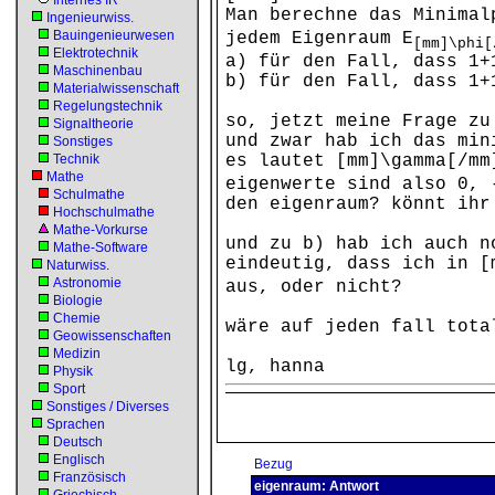
Internes IR
Man berechne das Minimal
Ingenieurwiss.
Bauingenieurwesen
jedem Eigenraum E
[mm]\phi[
Elektrotechnik
a) für den Fall, dass 1+
Maschinenbau
b) für den Fall, dass 1+
Materialwissenschaft
Regelungstechnik
so, jetzt meine Frage zu
Signaltheorie
und zwar hab ich das min
Sonstiges
Technik
es lautet [mm]\gamma[/mm
Mathe
eigenwerte sind also 0, 
Schulmathe
den eigenraum? könnt ihr
Hochschulmathe
Mathe-Vorkurse
und zu b) hab ich auch n
Mathe-Software
eindeutig, dass ich in [
Naturwiss.
Astronomie
aus, oder nicht?
Biologie
Chemie
wäre auf jeden fall tota
Geowissenschaften
Medizin
lg, hanna
Physik
Sport
Sonstiges / Diverses
Sprachen
Deutsch
Englisch
Bezug
Französisch
eigenraum: Antwort