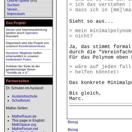
Online-Spiele
beta
> ich das verstehen :
Suchen
Verein
...
> dass ich in [mm]\ma
Impressum
Sieht so aus...
Das Projekt
Server
und Internetanbindung
> mein minimalpolynom
werden durch
Spenden
> nicht?
finanziert.
Organisiert wird das Projekt von
Ja, das stimmt formal
unserem
Koordinatorenteam
.
durch die "Vereinfach
Hunderte Mitglieder
helfen
ehrenamtlich in unseren
Für das Polynom oben 
moderierten
Foren
.
> wäre auf jeden fall
Anbieter der Seite ist der
gemeinnützige Verein
> helfen könntet!
"
Vorhilfe.de e.V.
".
Partnerseiten
Das konkrete Minimalp
Dt. Schulen im Ausland:
Bis gleich,
Auslandsschule
Marc.
Schulforum
Mathe-Seiten:
MatheRaum.de
This page in English:
Bezug
MathSpace.org
MatheForum.net
Bezug