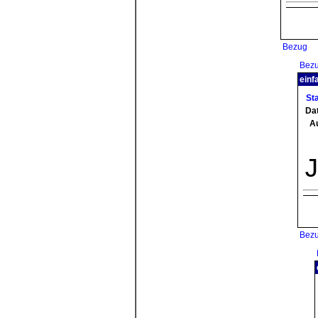
Bezug
Bez
einf
St
Da
A
Bez