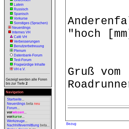
Griechisch
Latein
Russisch
Spanisch
Anderenfa
Vorkurse
Sonstiges (Sprachen)
Neuerdings
"hoch [mm
Internes VH
Café VH
Verbesserungen
Benutzerbetreuung
Plenum
Datenbank-Forum
Test-Forum
Fragwürdige Inhalte
Gruß vom
VH e.V.
Gezeigt werden alle Foren
Roadrunne
bis zur Tiefe
2
Navigation
Startseite
...
Neuerdings
beta
neu
Forum
...
vor
wissen
...
vor
kurse
...
Werkzeuge
...
Bezug
Nachhilfevermittlung
beta
...