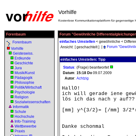
Vorhilfe
Kostenlose Kommunikationsplattform für gegenseitige H
Forenbaum
Forum "Gewöhnliche Differentialgleichungen
einfaches Umstellen
<
gewöhnliche
<
Differen
Forenbaum
|
Forum "Gewöhnlic
Ansicht:
[ geschachtelt ]
Vorhilfe
Geisteswiss.
Erdkunde
einfaches Umstellen: Tipp
Geschichte
Status
:
(Frage) beantwortet
Jura
Musik/Kunst
Datum
:
15:18
Do
09.07.2009
Pädagogik
Autor
:
Achtzig
Philosophie
Politik/Wirtschaft
HallO!
Psychologie
ich will gerade iene gew
Religion
lös ich das nach y auf??
Sozialwissenschaften
Informatik
[mm] y^{3/2}= [/mm] 3/2*
Schule
Hochschule
Info-Training
Danke schonmal
Wettbewerbe
Praxis