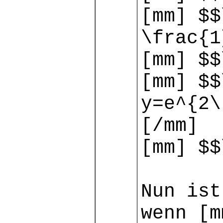
[mm] $$
\frac{1
[mm] $$
[mm] $$
y=e^{2\
[/mm]
[mm] $$
Nun ist
wenn [m