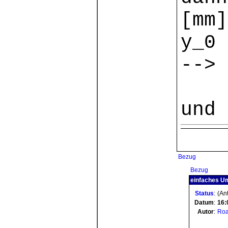
[mm]
y_0 
--> 
und 
Bezug
Bezug
einfaches Um
Status
:
(Ant
Datum
:
16:
Autor
:
Roa