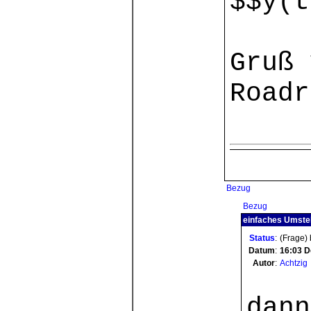
$$y(t
Gruß 
Roadr
Bezug
Bezug
einfaches Umstel
Status
:
(Frage)
Datum
:
16:03
D
Autor
:
Achtzig
dann