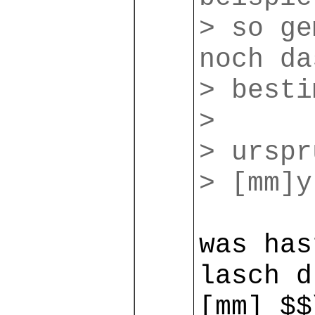
> so ge
noch da
> besti
>
> urspr
> [mm]
was has
lasch d
[mm] $$