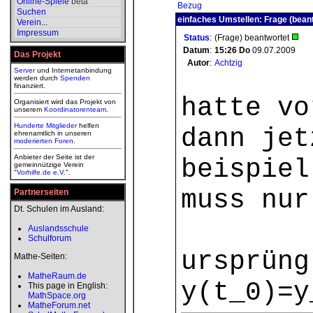
Online-Spiele
beta
Bezug
Suchen
einfaches Umstellen: Frage (bean
Verein
...
Impressum
Status
:
(Frage) beantwortet
Datum
:
15:26
Do
09.07.2009
Das Projekt
Autor
:
Achtzig
Server
und Internetanbindung
werden durch
Spenden
finanziert.
hatte vo
Organisiert wird das Projekt von
unserem
Koordinatorenteam
.
Hunderte Mitglieder
helfen
dann jet
ehrenamtlich in unseren
moderierten
Foren
.
Anbieter der Seite ist der
beispiel
gemeinnützige Verein
"
Vorhilfe.de e.V.
".
muss nur
Partnerseiten
Dt. Schulen im Ausland:
Auslandsschule
Schulforum
ursprüng
Mathe-Seiten:
MatheRaum.de
y(t_0)=y
This page in English:
MathSpace.org
MatheForum.net