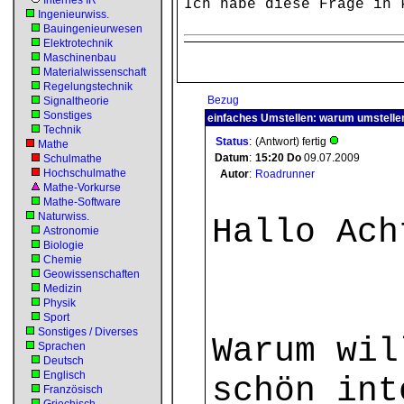
Internes IR
Ich habe diese Frage in 
Ingenieurwiss.
Bauingenieurwesen
Elektrotechnik
Maschinenbau
Materialwissenschaft
Regelungstechnik
Bezug
Signaltheorie
Sonstiges
einfaches Umstellen: warum umstelle
Technik
Status
:
(Antwort) fertig
Mathe
Datum
:
15:20
Do
09.07.2009
Schulmathe
Hochschulmathe
Autor
:
Roadrunner
Mathe-Vorkurse
Mathe-Software
Naturwiss.
Hallo Ach
Astronomie
Biologie
Chemie
Geowissenschaften
Medizin
Physik
Sport
Sonstiges / Diverses
Warum wil
Sprachen
Deutsch
Englisch
schön int
Französisch