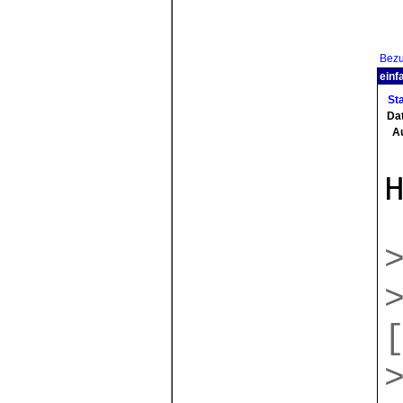
Bez
einf
St
Da
A