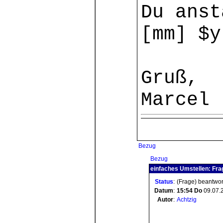
Du anst
[mm] $y
Gruß,
Marcel
Bezug
Bezug
einfaches Umstellen: Fra
Status
:
(Frage) beantwor
Datum
:
15:54
Do
09.07.
Autor
:
Achtzig