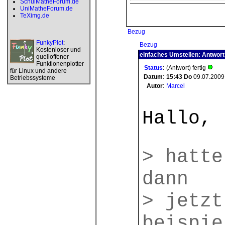
SchulMatheForum.de
UniMatheForum.de
TeXimg.de
Bezug
FunkyPlot
:
Bezug
Kostenloser und
einfaches Umstellen: Antwort
quelloffener
Funktionenplotter
Status
:
(Antwort) fertig
für Linux und andere
Datum
:
15:43
Do
09.07.2009
Betriebssysteme
Autor
:
Marcel
Hallo,
> hatte
dann
> jetzt
beispie