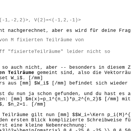
(-1,-2,2)>, V(2)=<(-1,2,-1)>
ht nachgerechnet, aber es wird für deine Frag
von M fixierten Teilräume von
ff "fixierteTeilräume" leider nicht so
 so auch nicht, aber -- besonders in diesem Z
en Teilräume
gemeint sind, also die Vektorräu
set W_i$. [/mm]
rs aus [mm] $W_i$ [/mm] befindet sich wieder 
st du nun ja schon gefunden, und du hast es a
en: [mm] $m(x)=p_1^{n_1}*p_2^{n_2}$ [/mm] mit
$, $n_2=1. [/mm]
 Teilräume gilt nun [mm] $$W_i=\Kern p_i(M)^{
den ersten Blick komplizierte Schreibweise fü
rst eine kleine Nebenrechnung:
+3)^2=\begin{pmatrix} 0 & -25 & -25 \\ 0 & 50