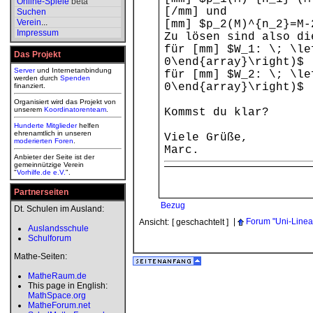
Online-Spiele
beta
[/mm] und
Suchen
Verein
...
[mm] $p_2(M)^{n_2}=M-
Impressum
Zu lösen sind also di
für [mm] $W_1: \; \le
Das Projekt
0\end{array}\right)$ 
Server
und Internetanbindung
für [mm] $W_2: \; \le
werden durch
Spenden
0\end{array}\right)$ 
finanziert.
Organisiert wird das Projekt von
unserem
Koordinatorenteam
.
Kommst du klar?
Hunderte Mitglieder
helfen
ehrenamtlich in unseren
Viele Grüße,
moderierten
Foren
.
Marc.
Anbieter der Seite ist der
gemeinnützige Verein
"
Vorhilfe.de e.V.
".
Partnerseiten
Bezug
Dt. Schulen im Ausland:
|
Forum "Uni-Linea
Ansicht:
[ geschachtelt ]
Auslandsschule
Schulforum
Mathe-Seiten:
MatheRaum.de
This page in English:
MathSpace.org
MatheForum.net