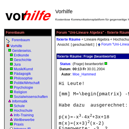
Vorhilfe
Kostenlose Kommunikationsplattform für gegenseitige H
Forenbaum
Forum "Uni-Lineare Algebra" - fixierte Räu
fixierte Räume
<
Lineare Algebra
<
Hochschu
Forenbaum
|
Forum "Uni-Linea
Ansicht:
[ geschachtelt ]
Vorhilfe
Geisteswiss.
Erdkunde
fixierte Räume: Frage (beantwortet)
Geschichte
Status
:
(Frage) beantwortet
Jura
Musik/Kunst
Datum
:
00:13
Fr
30.01.2004
Pädagogik
Autor
:
Moe_Hammed
Philosophie
Politik/Wirtschaft
Hi Leute!
Psychologie
Religion
[mm] M=\begin{pmatrix} -
Sozialwissenschaften
Informatik
Habe dazu ausgerechnet:
Schule
Hochschule
Info-Training
3
2
p(x)=-x
-4x
+3x+18
Wettbewerbe
2
m(x)=(x+3)
(x-2)
Praxis
Eigenwerte: -3, 2