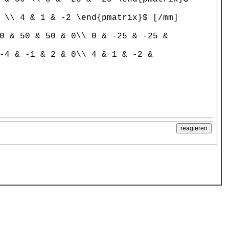
 \\ 4 & 1 & -2 \end{pmatrix}$ [/mm]
0 & 50 & 50 & 0\\ 0 & -25 & -25 &
-4 & -1 & 2 & 0\\ 4 & 1 & -2 &