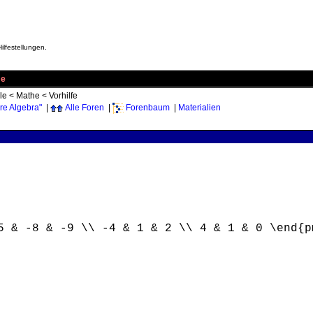
ilfestellungen.
me
le
<
Mathe
<
Vorhilfe
re Algebra"
|
Alle Foren
|
Forenbaum
|
Materialien
5 & -8 & -9 \\ -4 & 1 & 2 \\ 4 & 1 & 0 \end{p