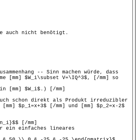
e auch nicht benötigt.
usammenhang -- Sinn machen würde, dass
me [mm] $W_i\subset V=\IQ^3$, [/mm] so
in [mm] $W_i$.) [/mm]
uch schon direkt als Produkt irreduzibler
 [mm] $p_1=x+3$ [/mm] und [mm] $p_2=x-2$
n_i}$$ [/mm]
r ein einfaches lineares
 & 50 \\ 0 & -25 & -25 \end{pmatrix}$