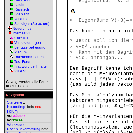
Griechisch
> Eigenwerte: -3, 2
Latein
Russisch
Spanisch
Vorkurse
> Eigenräume V(-3)=<
Sonstiges (Sprachen)
Neuerdings
Das habe ich noch nic
Internes VH
Café VH
> Jetzt soll ich die 
Verbesserungen
3
> V=Q
angeben.
Benutzerbetreuung
> Kann mit dem Begri
Plenum
Datenbank-Forum
> viel anfangen...
Test-Forum
Fragwürdige Inhalte
Den Begriff kenne ich
VH e.V.
damit die
M-invariant
dass [mm] $M(W_i)\sub
Gezeigt werden alle Foren
(Das Bild jedes Vekto
bis zur Tiefe
2
Das Minimalpolynom ha
Navigation
Faktoren hingeschrieb
Startseite
...
[/mm] und [mm] $n_1=2
Neuerdings
beta
neu
Forum
...
vor
wissen
...
Für die M-invarianten
vor
kurse
...
Das ist nur eine auf 
Werkzeuge
...
Gleichungssystem; zue
Nachhilfevermittlung
beta
...
[mm] $p_1(M)^{n_1}=(M