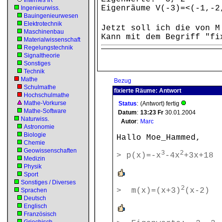
Internes IR
Eigenräume V(-3)=<(-1,-2
Ingenieurwiss.
Bauingenieurwesen
Elektrotechnik
Jetzt soll ich die von M
Maschinenbau
Kann mit dem Begriff "f
Materialwissenschaft
Regelungstechnik
Signaltheorie
Sonstiges
Technik
Mathe
Bezug
Schulmathe
fixierte Räume: Antwort
Hochschulmathe
Mathe-Vorkurse
Status
:
(Antwort) fertig
Mathe-Software
Datum
:
13:23
Fr
30.01.2004
Naturwiss.
Autor
:
Marc
Astronomie
Biologie
Hallo Moe_Hammed,
Chemie
Geowissenschaften
3
2
> p(x)=-x
-4x
+3x+18
Medizin
Physik
Sport
Sonstiges / Diverses
2
> m(x)=(x+3)
(x-2)
Sprachen
Deutsch
Englisch
Französisch