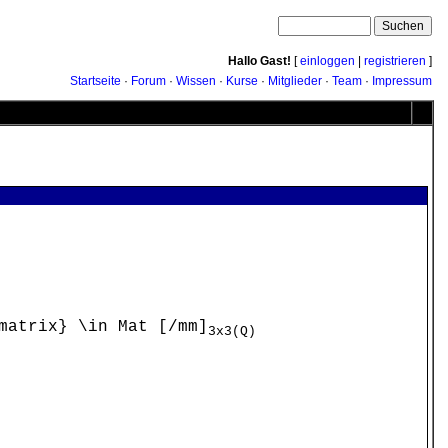
Hallo Gast!
[
einloggen
|
registrieren
]
Startseite
·
Forum
·
Wissen
·
Kurse
·
Mitglieder
·
Team
·
Impressum
matrix} \in Mat [/mm]
3x3(Q)