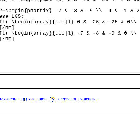
2=\begin{pmatrix} -7 & -8 & -9 \\ -4 & -1 & 2
ese LGS:
ft( \begin{array}{ccc|l} 0 & -25 & -25 & 0\\ 
[/mm]
ft( \begin{array}{ccc|l} -7 & -8 & -9 & 0 \\ 
[/mm]
re Algebra"
|
Alle Foren
|
Forenbaum
|
Materialien