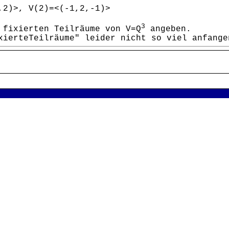
,2)>, V(2)=<(-1,2,-1)>
3
 fixierten Teilräume von V=Q
angeben.
ixierteTeilräume" leider nicht so viel anfan