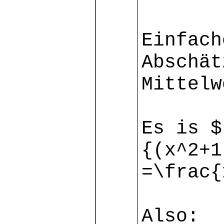
Einfach
Abschät
Mittelw
Es is $
{(x^2+1
=\frac{
Also: