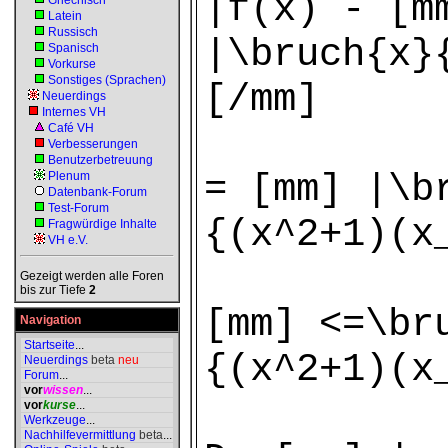
|f(x) - [m
Griechisch
Latein
Russisch
|\bruch{x}
Spanisch
Vorkurse
Sonstiges (Sprachen)
[/mm]
Neuerdings
Internes VH
Café VH
Verbesserungen
Benutzerbetreuung
= [mm] |\b
Plenum
Datenbank-Forum
Test-Forum
{(x^2+1)(x
Fragwürdige Inhalte
VH e.V.
Gezeigt werden alle Foren
bis zur Tiefe
2
[mm] <=\br
Navigation
Startseite
...
{(x^2+1)(x
Neuerdings
beta
neu
Forum
...
vor
wissen
...
vor
kurse
...
Werkzeuge
...
Nachhilfevermittlung
beta
...