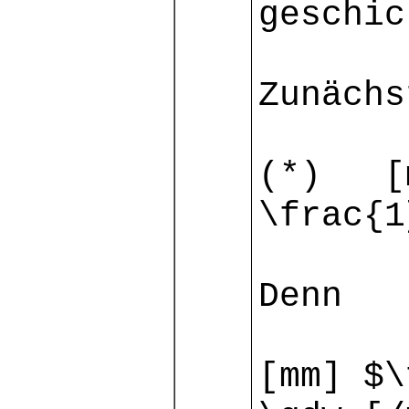
geschic
Zunächs
(*) [m
\frac{1
Denn
[mm] $\