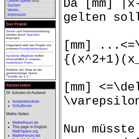
Da [mm] |x
Online-Spiele
beta
Suchen
Verein
...
gelten sol
Impressum
Das Projekt
Server
und Internetanbindung
werden durch
Spenden
finanziert.
[mm] ...<=
Organisiert wird das Projekt von
unserem
Koordinatorenteam
.
{(x^2+1)(x
Hunderte Mitglieder
helfen
ehrenamtlich in unseren
moderierten
Foren
.
Anbieter der Seite ist der
gemeinnützige Verein
"
Vorhilfe.de e.V.
".
[mm] <=\de
Partnerseiten
Dt. Schulen im Ausland:
\varepsilo
Auslandsschule
Schulforum
Mathe-Seiten:
MatheRaum.de
Nun müsste
This page in English:
MathSpace.org
MatheForum.net