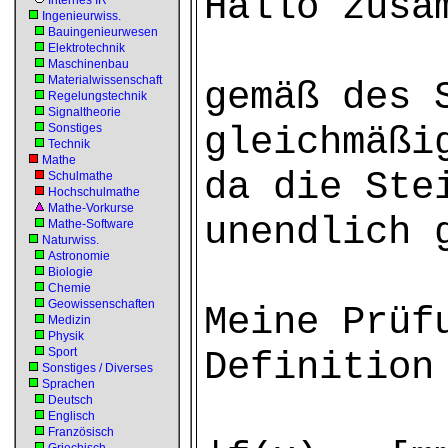
Hallo zusa
Internes IR
Ingenieurwiss.
Bauingenieurwesen
Elektrotechnik
Maschinenbau
Materialwissenschaft
gemäß des 
Regelungstechnik
Signaltheorie
gleichmäßi
Sonstiges
Technik
Mathe
da die Ste
Schulmathe
Hochschulmathe
Mathe-Vorkurse
unendlich 
Mathe-Software
Naturwiss.
Astronomie
Biologie
Chemie
Geowissenschaften
Meine Prüf
Medizin
Physik
Sport
Definition
Sonstiges / Diverses
Sprachen
Deutsch
Englisch
Französisch