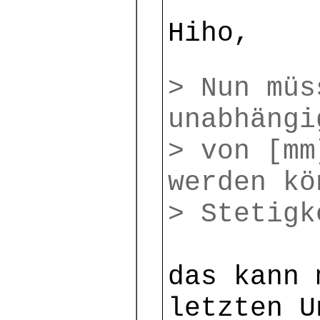
Hiho,
> Nun müs
unabhängi
> von [mm
werden kö
> Stetigk
das kann 
letzten U