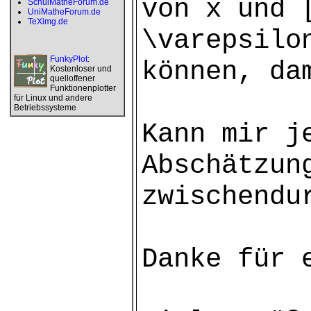
von x und 
SchulMatheForum.de
UniMatheForum.de
TeXimg.de
\varepsilo
FunkyPlot
:
können, da
Kostenloser und
quelloffener
Funktionenplotter
für Linux und andere
Betriebssysteme
Kann mir j
Abschätzun
zwischendu
Danke für 