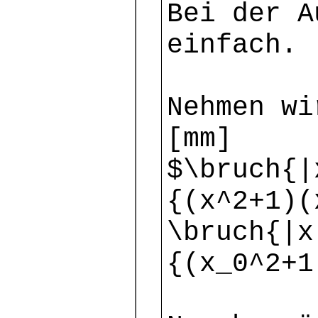
Bei der A
einfach.
Nehmen wi
[mm]
$\bruch{|
{(x^2+1)(
\bruch{|x
{(x_0^2+1