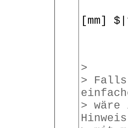
[mm] $|
>
> Falls
einfach
> wäre 
Hinweis