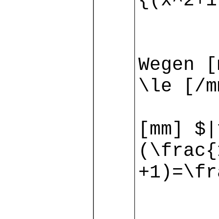
{(x^2+1
Wegen [
\le [/m
[mm] $|
(\frac{
+1)=\fr