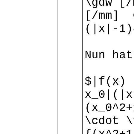
\gdw [/
[/mm] 
(|x|-1)
Nun hat
$|f(x)
x_0|(|x
(x_0^2+
\cdot \