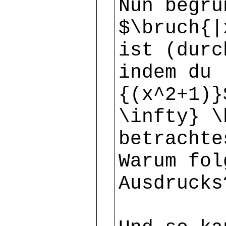
Nun begrü
$\bruch{|
ist (durc
indem du 
{(x^2+1)}
\infty} \
betrachte
Warum fol
Ausdrucks