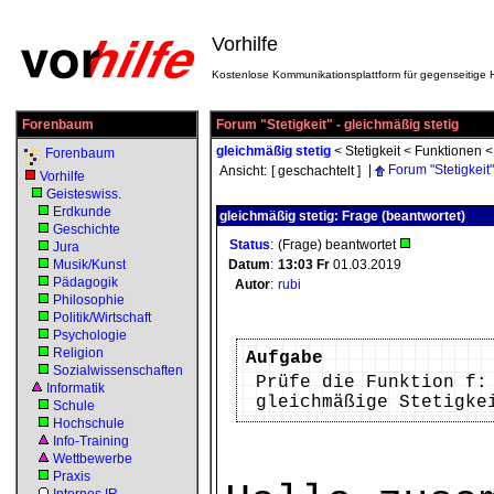
Vorhilfe
Kostenlose Kommunikationsplattform für gegenseitige H
Forenbaum
Forum "Stetigkeit" - gleichmäßig stetig
gleichmäßig stetig
<
Stetigkeit
<
Funktionen
Forenbaum
|
Forum "Stetigkeit"
Ansicht:
[ geschachtelt ]
Vorhilfe
Geisteswiss.
Erdkunde
gleichmäßig stetig: Frage (beantwortet)
Geschichte
Status
:
(Frage) beantwortet
Jura
Musik/Kunst
Datum
:
13:03
Fr
01.03.2019
Pädagogik
Autor
:
rubi
Philosophie
Politik/Wirtschaft
Psychologie
Religion
Aufgabe
Sozialwissenschaften
Prüfe die Funktion f:
Informatik
gleichmäßige Stetigke
Schule
Hochschule
Info-Training
Wettbewerbe
Praxis