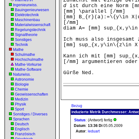
Zunächst mal einige Defi
Internes IR
Ingenieurwiss.
d
ist durch eine Norm [mm
Bauingenieurwesen
[mm] \parallel [/mm]
Elektrotechnik
[mm] B_{r}(a):=\{y\in X|
Maschinenbau
[/mm]
Materialwissenschaft
diam A= [mm] sup_{x,y\in
Regelungstechnik
Signaltheorie
Ich muss also insgesamt 
Sonstiges
[mm] sup_{x,y\in\{z\in X
Technik
Mathe
Schulmathe
Kann ich mit [mm] sup_{x
Hochschulmathe
[/mm] argumentieren oder
Mathe-Vorkurse
Mathe-Software
Gürße Ned.
Naturwiss.
Astronomie
Biologie
Chemie
Geowissenschaften
Medizin
Physik
Bezug
Sport
induzierte Metrik Durchmesser: Antwo
Sonstiges / Diverses
Sprachen
Status
:
(Antwort) fertig
Deutsch
Datum
:
13:36
Di
05.05.2009
Englisch
Autor
:
leduart
Französisch