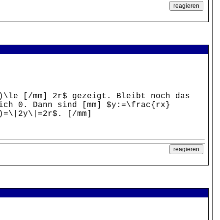
)\le [/mm] 2r$ gezeigt. Bleibt noch das
ich 0. Dann sind [mm] $y:=\frac{rx}
)=\|2y\|=2r$. [/mm]