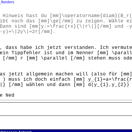
_flanders
 Hinweis hast du [mm]\operatorname{diam}(B_r
ibt noch das [mm]\ge[/mm] zu zeigen. Wähle e
Dann sind [mm]y:=\frac{rx}{\|r\|}[/mm] und -
-y)=\|2y\|=2r[/mm].
, dass habe ich jetzt verstanden. Ich vermut
ein Tippfehler ist und im Nenner [mm] \parall
 [/mm] r [mm] \parallel [/mm] stehen muss od
as jetzt allgemein machen will (also für [mm
 ) muss ich doch einfach [mm] y_{1}=a+\frac{
|} [/mm] wählen und dann [mm] d(y_{1},y_{2})
e Ned