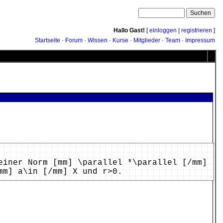
Hallo Gast!
[
einloggen
|
registrieren
]
Startseite
·
Forum
·
Wissen
·
Kurse
·
Mitglieder
·
Team
·
Impressum
iner Norm [mm] \parallel *\parallel [/mm]
mm] a\in [/mm] X und r>0.