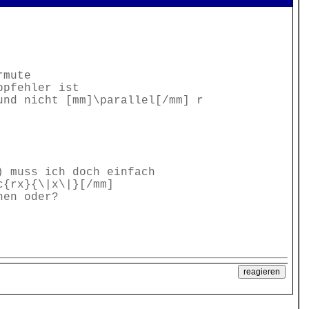
rmute
ppfehler ist
und nicht [mm]\parallel[/mm] r
) muss ich doch einfach
c{rx}{\|x\|}[/mm]
nen oder?