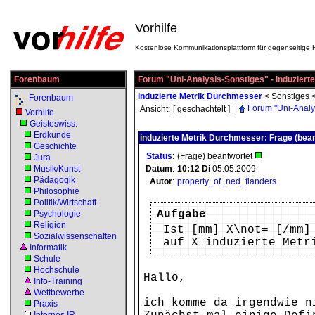
Vorhilfe
Kostenlose Kommunikationsplattform für gegenseitige H
Forenbaum
Forum "Uni-Analysis-Sonstiges" - induzier
induzierte Metrik Durchmesser
<
Sonstiges
Forenbaum
|
Forum "Uni-Analy
Ansicht:
[ geschachtelt ]
Vorhilfe
Geisteswiss.
Erdkunde
induzierte Metrik Durchmesser: Frage (bean
Geschichte
Status
:
(Frage) beantwortet
Jura
Musik/Kunst
Datum
:
10:12
Di
05.05.2009
Pädagogik
Autor
:
property_of_ned_flanders
Philosophie
Politik/Wirtschaft
Aufgabe
Psychologie
Religion
Ist [mm] X\not= [/mm]
Sozialwissenschaften
auf X induzierte Metr
Informatik
Schule
Hochschule
Hallo,
Info-Training
Wettbewerbe
ich komme da irgendwie n
Praxis