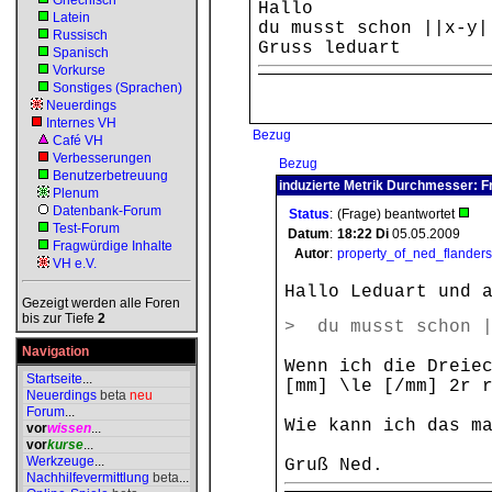
Griechisch
Hallo
Latein
du musst schon ||x-y|
Russisch
Gruss leduart
Spanisch
Vorkurse
Sonstiges (Sprachen)
Neuerdings
Internes VH
Bezug
Café VH
Verbesserungen
Bezug
Benutzerbetreuung
induzierte Metrik Durchmesser: F
Plenum
Datenbank-Forum
Status
:
(Frage) beantwortet
Test-Forum
Datum
:
18:22
Di
05.05.2009
Fragwürdige Inhalte
Autor
:
property_of_ned_flanders
VH e.V.
Hallo Leduart und 
Gezeigt werden alle Foren
bis zur Tiefe
2
> du musst schon |
Navigation
Wenn ich die Dreie
Startseite
...
[mm] \le [/mm] 2r 
Neuerdings
beta
neu
Forum
...
Wie kann ich das m
vor
wissen
...
vor
kurse
...
Werkzeuge
...
Gruß Ned.
Nachhilfevermittlung
beta
...