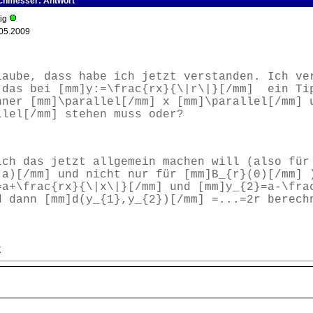
rchmesser: Antwort
tig
05.2009
laube, dass habe ich jetzt verstanden. Ich ve
 das bei [mm]y:=\frac{rx}{\|r\|}[/mm] ein Ti
nner [mm]\parallel[/mm] x [mm]\parallel[/mm] 
llel[/mm] stehen muss oder?
ich das jetzt allgemein machen will (also für
(a)[/mm] und nicht nur für [mm]B_{r}(0)[/mm] 
=a+\frac{rx}{\|x\|}[/mm] und [mm]y_{2}=a-\fra
d dann [mm]d(y_{1},y_{2})[/mm] =...=2r berech
t