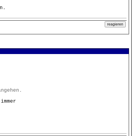
n.
angehen.
 immer