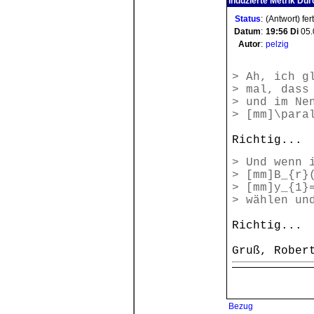
induzierte Metrik Du
Status
:
(Antwort) fer
Datum
:
19:56
Di
05.
Autor
:
pelzig
> Ah, ich g
> mal, dass
> und im Ne
> [mm]\para
Richtig...
> Und wenn 
> [mm]B_{r}
> [mm]y_{1}
> wählen un
Richtig...
Gruß, Rober
Bezug