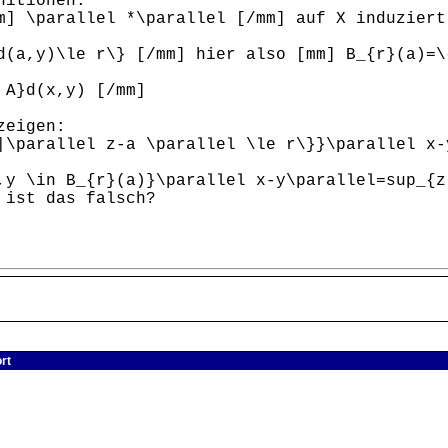
nitionen:
] \parallel *\parallel [/mm] auf X induziert
d(a,y)\le r\} [/mm] hier also [mm] B_{r}(a)=\
 A}d(x,y) [/mm]
zeigen:
|\parallel z-a \parallel \le r\}}\parallel x-
,y \in B_{r}(a)}\parallel x-y\parallel=sup_{z
 ist das falsch?
rt