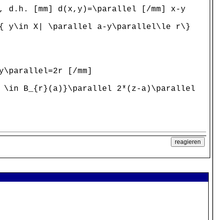
, d.h. [mm] d(x,y)=\parallel [/mm] x-y
{ y\in X| \parallel a-y\parallel\le r\}
y\parallel=2r [/mm]
 \in B_{r}(a)}\parallel 2*(z-a)\parallel