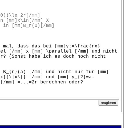
(0))\le 2r[/mm]
in [mm]x\in[/mm] X
y in [mm]B_r(0)[/mm]
e mal, dass das bei [mm]y:=\frac{rx}
el [/mm] x [mm] \parallel [/mm] und nicht
er? (Sonst habe ich es doch noch nicht
] B_{r}(a) [/mm] und nicht nur für [mm]
rx}{\|x\|} [/mm] und [mm] y_{2}=a-
 [/mm] =...=2r berechnen oder?