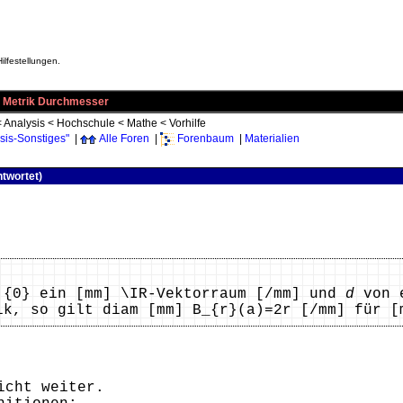
ilfestellungen.
te Metrik Durchmesser
<
Analysis
<
Hochschule
<
Mathe
<
Vorhilfe
sis-Sonstiges"
|
Alle Foren
|
Forenbaum
|
Materialien
twortet)
 {0} ein [mm] \IR-Vektorraum [/mm] und
d
von e
ik, so gilt diam [mm] B_{r}(a)=2r [/mm] für [
icht weiter.