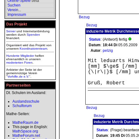
Online-Spiele
beta
Suchen
Verein
...
Impressum
Bezug
Das Projekt
Bezug
induzierte Metrik Durchmesse
Server
und Internetanbindung
werden durch
Spenden
finanziert.
Status
:
(Antwort) fertig
Datum
:
18:44
Di
05.05.2009
Organisiert wird das Projekt von
unserem
Koordinatorenteam
.
Autor
:
pelzig
Hunderte Mitglieder
helfen
ehrenamtlich in unseren
Mit leduarts Hin
moderierten
Foren
.
[mm] $\ge$ [/mm]
Anbieter der Seite ist der
{\|r\|}$ [/mm] u
gemeinnützige Verein
"
Vorhilfe.de e.V.
".
Gruß, Robert
Partnerseiten
Dt. Schulen im Ausland:
Auslandsschule
Schulforum
Bezug
Mathe-Seiten:
Bezug
induzierte Metrik Durchm
MatheRaum.de
This page in English:
Status
:
(Frage) beantwor
MathSpace.org
MatheForum.net
Datum
:
19:45
Di
05.05.2