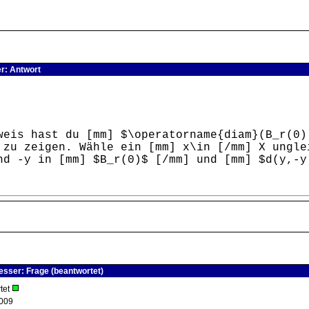
r: Antwort
weis hast du [mm] $\operatorname{diam}(B_r(0)
 zu zeigen. Wähle ein [mm] x\in [/mm] X ungle
nd -y in [mm] $B_r(0)$ [/mm] und [mm] $d(y,-y
esser: Frage (beantwortet)
tet
009