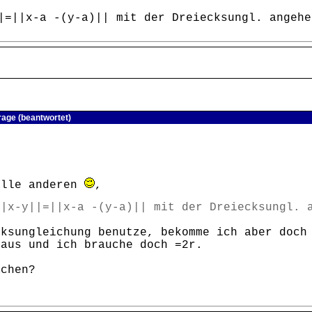
|=||x-a -(y-a)|| mit der Dreiecksungl. angehe
rage (beantwortet)
alle anderen
,
|x-y||=||x-a -(y-a)|| mit der Dreiecksungl. 
cksungleichung benutze, bekomme ich aber doch
raus und ich brauche doch =2r.
achen?