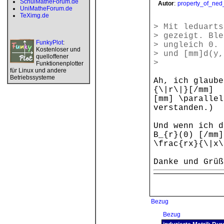
SchulMatheForum.de
Autor
:
property_of_ned
UniMatheForum.de
TeXimg.de
> Mit leduarts
> gezeigt. Ble
FunkyPlot
:
> ungleich 0. 
Kostenloser und
> und [mm]d(y,
quelloffener
>
Funktionenplotter
für Linux und andere
Betriebssysteme
Ah, ich glaube
{\|r\|}[/mm] 
[mm] \parallel
verstanden.)
Und wenn ich d
B_{r}(0) [/mm]
\frac{rx}{\|x\
Danke und Grüß
Bezug
Bezug