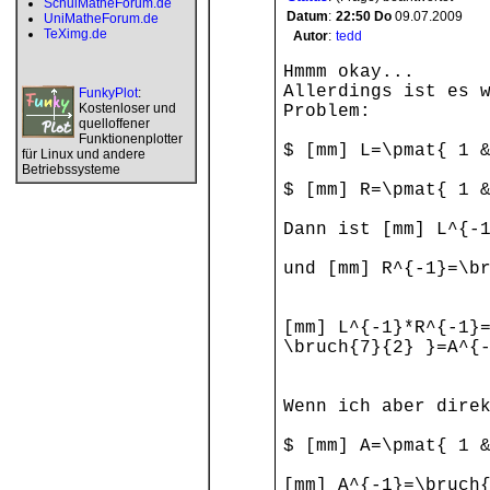
SchulMatheForum.de
Datum
:
22:50
Do
09.07.2009
UniMatheForum.de
TeXimg.de
Autor
:
tedd
Hmmm okay...
Allerdings ist es 
FunkyPlot
:
Kostenloser und
Problem:
quelloffener
Funktionenplotter
$ [mm] L=\pmat{ 1 
für Linux und andere
Betriebssysteme
$ [mm] R=\pmat{ 1 
Dann ist [mm] L^{-
und [mm] R^{-1}=\b
[mm] L^{-1}*R^{-1}
\bruch{7}{2} }=A^{
Wenn ich aber dire
$ [mm] A=\pmat{ 1 
[mm] A^{-1}=\bruch