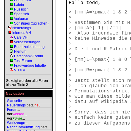
Griechisch
Hallo tedd,
Latein
Russisch
> [mm]A=\pmat{ 1 & 2 
Spanisch
>
Vorkurse
> Bestimmen Sie mit H
Sonstiges (Sprachen)
> [mm]A^{-1}.[/mm]
Neuerdings
Internes VH
> Also irgendwie fin
Café VH
> keine Hinweise die 
Verbesserungen
>
Benutzerbetreuung
> Die L und R Matrix 
Plenum
>
Datenbank-Forum
> [mm]L=\pmat{ 1 & 0 
Test-Forum
>
Fragwürdige Inhalte
> [mm]R=\pmat{ 1 & 2 
VH e.V.
>
> Jetzt stellt sich n
Gezeigt werden alle Foren
bis zur Tiefe
2
> Ich glaube ich bra
> Permutationsmatrix.
Navigation
> wie man diese bilde
Startseite
...
> dazu auf wikipedia 
Neuerdings
beta
neu
>
Forum
...
> Sorry, dass ich hie
vor
wissen
...
> einfach keine guten
vor
kurse
...
Werkzeuge
...
> zu dieser Aufgaben
Nachhilfevermittlung
beta
...