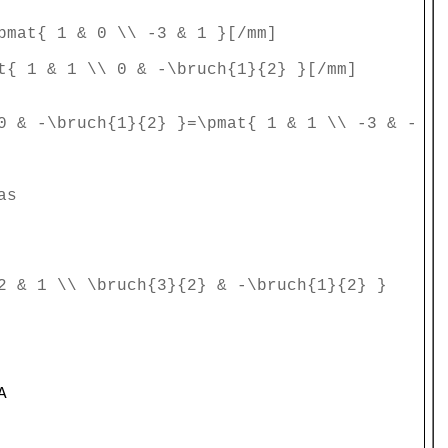
pmat{ 1 & 0 \\ -3 & 1 }[/mm]
t{ 1 & 1 \\ 0 & -\bruch{1}{2} }[/mm]
0 & -\bruch{1}{2} }=\pmat{ 1 & 1 \\ -3 & -
as
2 & 1 \\ \bruch{3}{2} & -\bruch{1}{2} }
A