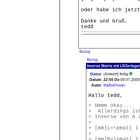
oder habe ich jetz
Danke und Gruß,
tedd
Bezug
Bezug
inverse Matrix mit LRZerlegu
Status
:
(Antwort) fertig
Datum
:
22:55
Do
09.07.2009
Autor
:
MathePower
Hallo tedd,
> Hmmm okay...
> Allerdings ist
> Inverse von A 
>
> [mm]L=\pmat{ 1
>
> [mm]R=\pmat{ 1