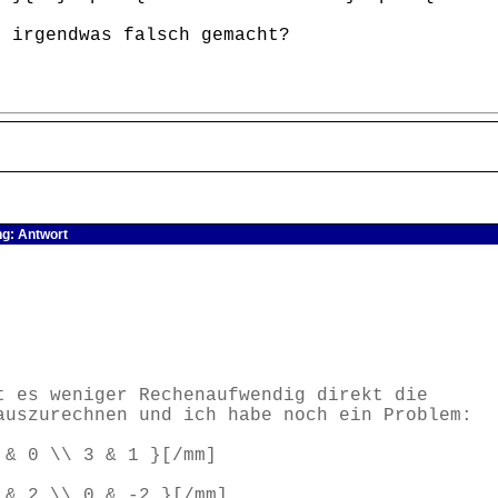
t irgendwas falsch gemacht?
ng: Antwort
 es weniger Rechenaufwendig direkt die
auszurechnen und ich habe noch ein Problem:
 & 0 \\ 3 & 1 }[/mm]
 & 2 \\ 0 & -2 }[/mm]