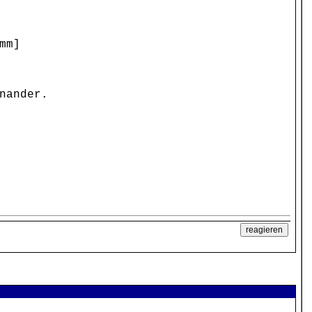
mm]
nander.