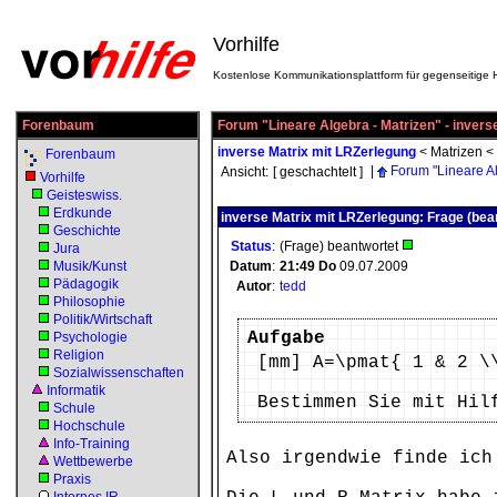
Vorhilfe
Kostenlose Kommunikationsplattform für gegenseitige H
Forenbaum
Forum "Lineare Algebra - Matrizen" - invers
inverse Matrix mit LRZerlegung
<
Matrizen
<
Forenbaum
|
Forum "Lineare Al
Ansicht:
[ geschachtelt ]
Vorhilfe
Geisteswiss.
Erdkunde
inverse Matrix mit LRZerlegung: Frage (bea
Geschichte
Status
:
(Frage) beantwortet
Jura
Musik/Kunst
Datum
:
21:49
Do
09.07.2009
Pädagogik
Autor
:
tedd
Philosophie
Politik/Wirtschaft
Aufgabe
Psychologie
Religion
[mm] A=\pmat{ 1 & 2 \
Sozialwissenschaften
Informatik
Bestimmen Sie mit Hil
Schule
Hochschule
Info-Training
Also irgendwie finde ich
Wettbewerbe
Praxis