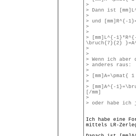
>
> Dann ist [mm]L
>
> und [mm]R^{-1}
>
>
> [mm]L^{-1}*R^{
\bruch{7}{2} }=A
>
>
> Wenn ich aber 
> anderes raus:
>
> [mm]A=\pmat{ 1
>
> [mm]A^{-1}=\br
[/mm]
>
> oder habe ich 
Ich habe eine Fo
mittels LR-Zerle