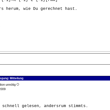
^{-1}=R^{-1}*L^{-1}[/mm]
rs herum, wie Du gerechnet hast.
,
egung: Mitteilung
ktion unnötig
2009
 schnell gelesen, andersrum stimmts.