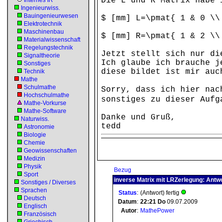
Die L und R Matrix habe 
Internes IR
Ingenieurwiss.
Bauingenieurwesen
$ [mm] L=\pmat{ 1 & 0 \\
Elektrotechnik
Maschinenbau
$ [mm] R=\pmat{ 1 & 2 \\
Materialwissenschaft
Regelungstechnik
Jetzt stellt sich nur di
Signaltheorie
Ich glaube ich brauche j
Sonstiges
diese bildet ist mir auc
Technik
Mathe
Schulmathe
Sorry, dass ich hier nac
Hochschulmathe
sonstiges zu dieser Auf
Mathe-Vorkurse
Mathe-Software
Danke und Gruß,
Naturwiss.
tedd
Astronomie
Biologie
Chemie
Geowissenschaften
Medizin
Physik
Bezug
Sport
inverse Matrix mit LRZerlegung: Antw
Sonstiges / Diverses
Sprachen
Status
:
(Antwort) fertig
Deutsch
Datum
:
22:21
Do
09.07.2009
Englisch
Autor
:
MathePower
Französisch