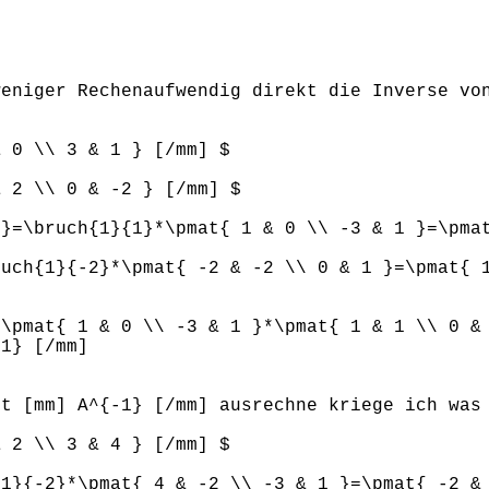
weniger Rechenaufwendig direkt die Inverse vo
& 0 \\ 3 & 1 } [/mm] $
& 2 \\ 0 & -2 } [/mm] $
1}=\bruch{1}{1}*\pmat{ 1 & 0 \\ -3 & 1 }=\pma
ruch{1}{-2}*\pmat{ -2 & -2 \\ 0 & 1 }=\pmat{ 
=\pmat{ 1 & 0 \\ -3 & 1 }*\pmat{ 1 & 1 \\ 0 &
-1} [/mm]
kt [mm] A^{-1} [/mm] ausrechne kriege ich was
& 2 \\ 3 & 4 } [/mm] $
{1}{-2}*\pmat{ 4 & -2 \\ -3 & 1 }=\pmat{ -2 &