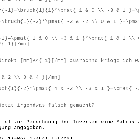
^{-1}=\bruch{1}{1}*\pmat{ 1 & 0 \\ -3 & 1 }=\
=\bruch{1}{-2}*\pmat{ -2 & -2 \\ 0 & 1 }=\pma
-1}=\pmat{ 1 & 0 \\ -3 & 1 }*\pmat{ 1 & 1 \\ 
^{-1}[/mm]
direkt [mm]A^{-1}[/mm] ausrechne kriege ich w
 & 2 \\ 3 & 4 }[/mm]
uch{1}{-2}*\pmat{ 4 & -2 \\ -3 & 1 }=\pmat{ -
jetzt irgendwas falsch gemacht?
rmel zur Berechnung der Inversen eine Matrix 
gung angegeben.