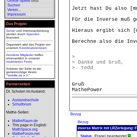
Online-Spiele
beta
Suchen
Jetzt hast Du also [m
Verein
...
Impressum
Für die Inverse muß g
Das Projekt
Hieraus ergibt sich [
Server
und Internetanbindung
werden durch
Spenden
finanziert.
Berechne also die Inv
Organisiert wird das Projekt von
unserem
Koordinatorenteam
.
Hunderte Mitglieder
helfen
>
ehrenamtlich in unseren
> Danke und Gruß,
moderierten
Foren
.
> tedd
Anbieter der Seite ist der
gemeinnützige Verein
"
Vorhilfe.de e.V.
".
Gruß
Partnerseiten
MathePower
Dt. Schulen im Ausland:
Auslandsschule
Schulforum
Mathe-Seiten:
Bezug
MatheRaum.de
Bezug
This page in English:
inverse Matrix mit LRZerlegung: F
MathSpace.org
MatheForum.net
Status
:
(Frage) beantwortet