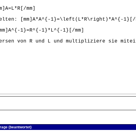
m]A=L*R[/mm]
elten: [mm]A*A^{-1}=\left(L*R\right)*A^{-1}[/
mm]A^{-1}=R^{-1}*L^{-1}[/mm]
ersen von R und L und multipliziere sie mitei
rage (beantwortet)