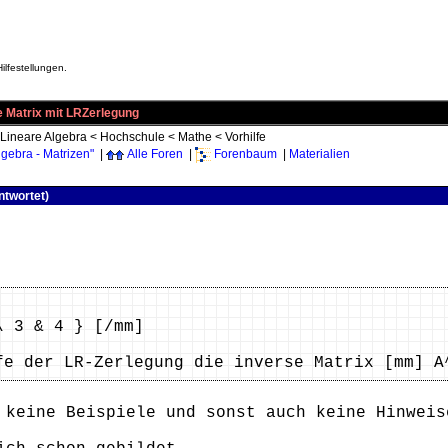
ilfestellungen.
e Matrix mit LRZerlegung
Lineare Algebra
<
Hochschule
<
Mathe
<
Vorhilfe
gebra - Matrizen"
|
Alle Foren
|
Forenbaum
|
Materialien
ntwortet)
\ 3 & 4 } [/mm]
fe der LR-Zerlegung die inverse Matrix [mm] A
 keine Beispiele und sonst auch keine Hinweis