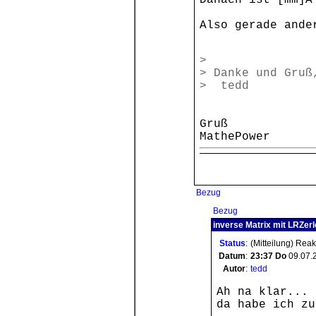
Danach ist [mm]A
Also gerade ande
>
> Danke und Gruß
> tedd
Gruß
MathePower
Bezug
Bezug
inverse Matrix mit LRZerl
Status
:
(Mitteilung) Rea
Datum
:
23:37
Do
09.07.
Autor
:
tedd
Ah na klar...
da habe ich zu