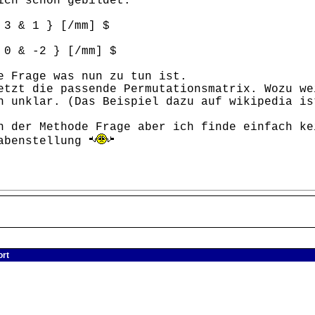
ich schon gebildet.
 3 & 1 } [/mm] $
 0 & -2 } [/mm] $
e Frage was nun zu tun ist.
etzt die passende Permutationsmatrix. Wozu we
h unklar. (Das Beispiel dazu auf wikipedia is
h der Methode Frage aber ich finde einfach ke
gabenstellung
ort