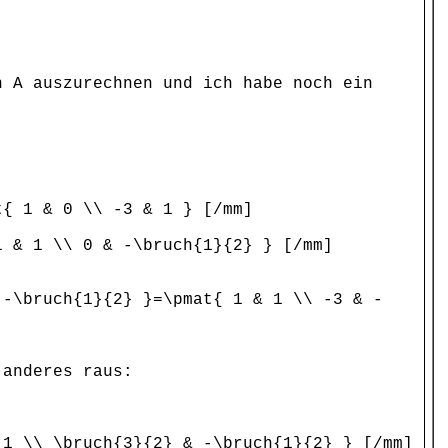
n A auszurechnen und ich habe noch ein
t{ 1 & 0 \\ -3 & 1 } [/mm]
1 & 1 \\ 0 & -\bruch{1}{2} } [/mm]
 -\bruch{1}{2} }=\pmat{ 1 & 1 \\ -3 & -
 anderes raus:
 1 \\ \bruch{3}{2} & -\bruch{1}{2} } [/mm]