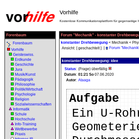
Vorhilfe
Kostenlose Kommunikationsplattform für gegenseitige H
Forenbaum
Forum "Mechanik" - konstanter Drehbeweg
konstanter Drehbewegung
<
Mechanik
<
Phy
Forenbaum
|
Forum "Mechanik
Ansicht:
[ geschachtelt ]
Vorhilfe
Geisteswiss.
Erdkunde
konstanter Drehbewegung: idee
Geschichte
Status
:
(Frage) überfällig
Jura
Musik/Kunst
Datum
:
01:21
So
07.06.2020
Pädagogik
Autor
:
Ataaga
Philosophie
Politik/Wirtschaft
Aufgabe
Psychologie
Religion
Sozialwissenschaften
Ein U-Roh
Informatik
Schule
Hochschule
Geometeri
Info-Training
Wettbewerbe
Praxis