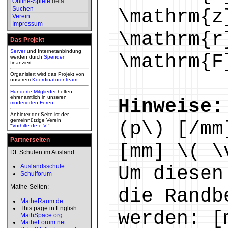
Online-Spiele
beta
Suchen
\mathrm{z
Verein
...
Impressum
\mathrm{r
Das Projekt
Server
und Internetanbindung
\mathrm{F
werden durch
Spenden
finanziert.
Organisiert wird das Projekt von
unserem
Koordinatorenteam
.
Hunderte Mitglieder
helfen
ehrenamtlich in unseren
Hinweise:
moderierten
Foren
.
Anbieter der Seite ist der
gemeinnützige Verein
(p\) [/mm
"
Vorhilfe.de e.V.
".
Partnerseiten
[mm] \( \
Dt. Schulen im Ausland:
Auslandsschule
Um diesen
Schulforum
Mathe-Seiten:
die Randb
MatheRaum.de
This page in English:
werden: [
MathSpace.org
MatheForum.net