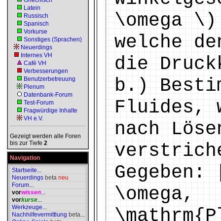
Griechisch
Latein
\omega \)
Russisch
Spanisch
Vorkurse
welche de
Sonstiges (Sprachen)
Neuerdings
Internes VH
die Druck
Café VH
Verbesserungen
b.) Besti
Benutzerbetreuung
Plenum
Datenbank-Forum
Fluides, 
Test-Forum
Fragwürdige Inhalte
VH e.V.
nach Löse
Gezeigt werden alle Foren
bis zur Tiefe
2
verstrich
Navigation
Gegeben: 
Startseite
...
Neuerdings
beta
neu
Forum
...
\omega,
vor
wissen
...
vor
kurse
...
Werkzeuge
...
\mathrm{P
Nachhilfevermittlung
beta
...