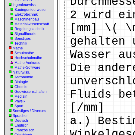
Durchmess
Internes IR
Ingenieurwiss.
Bauingenieurwesen
2 wird ei
Elektrotechnik
Maschinenbau
[mm] \( \
Materialwissenschaft
Regelungstechnik
Signaltheorie
gehalten 
Sonstiges
Technik
Mathe
Wasser au
Schulmathe
Hochschulmathe
Mathe-Vorkurse
Die ander
Mathe-Software
Naturwiss.
unverschl
Astronomie
Biologie
Chemie
Fluids be
Geowissenschaften
Medizin
Physik
[/mm]
Sport
Sonstiges / Diverses
Sprachen
a.) Besti
Deutsch
Englisch
Winkelges
Französisch