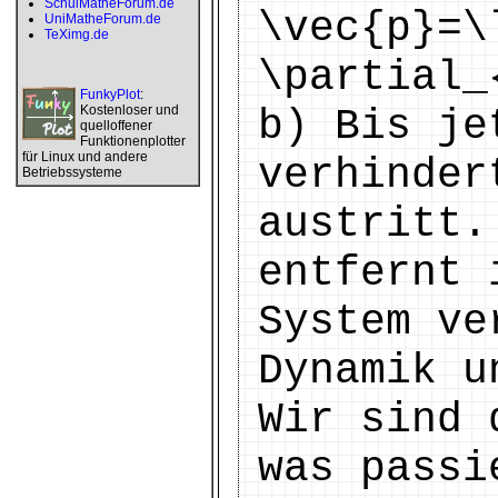
SchulMatheForum.de
\vec{p}=\
UniMatheForum.de
TeXimg.de
\partial_
FunkyPlot
:
Kostenloser und
b) Bis je
quelloffener
Funktionenplotter
für Linux und andere
verhinder
Betriebssysteme
austritt.
entfernt 
System ve
Dynamik u
Wir sind 
was passi