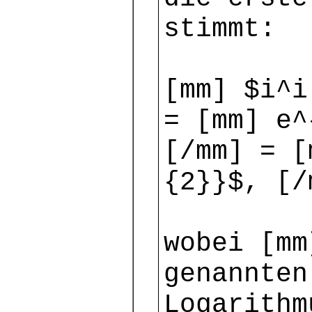
stimmt:
[mm] $i^i
= [mm] e^
[/mm] = [
{2}}$, [/
wobei [mm
genannten
Logarithm