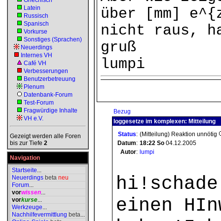
Griechisch
Latein
über [mm] e^{
Russisch
Spanisch
nicht raus, h
Vorkurse
Sonstiges (Sprachen)
gruß
Neuerdings
Internes VH
lumpi
Café VH
Verbesserungen
Benutzerbetreuung
Plenum
Datenbank-Forum
Test-Forum
Fragwürdige Inhalte
Bezug
VH e.V.
loggesetze im komplexen: Mitteilung
Status
:
(Mitteilung) Reaktion unnötig
Gezeigt werden alle Foren
bis zur Tiefe
2
Datum
:
18:22
So
04.12.2005
Autor
:
lumpi
Navigation
Startseite
...
hi!schade
Neuerdings
beta
neu
Forum
...
vor
wissen
...
einen HIn
vor
kurse
...
Werkzeuge
...
Nachhilfevermittlung
beta
...