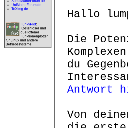
SchulMatheForum.de
UniMatheForum.de
TeXimg.de
Hallo lum
FunkyPlot
:
Kostenloser und
quelloffener
Die Poten
Funktionenplotter
für Linux und andere
Betriebssysteme
Komplexen
du Gegenb
Interess
Antwort h
Von deine
die erste