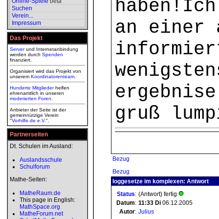
haben!Ich
Online-Spiele
beta
Suchen
Verein
...
an einer 
Impressum
Das Projekt
informier
Server
und Internetanbindung
werden durch
Spenden
finanziert.
wenigsten
Organisiert wird das Projekt von
unserem
Koordinatorenteam
.
ergebnise
Hunderte Mitglieder
helfen
ehrenamtlich in unseren
moderierten
Foren
.
gruß lump
Anbieter der Seite ist der
gemeinnützige Verein
"
Vorhilfe.de e.V.
".
Partnerseiten
Dt. Schulen im Ausland:
Bezug
Auslandsschule
Schulforum
Bezug
Mathe-Seiten:
loggesetze im komplexen: Antwort
MatheRaum.de
Status
:
(Antwort) fertig
This page in English:
Datum
:
11:33
Di
06.12.2005
MathSpace.org
Autor
:
Julius
MatheForum.net