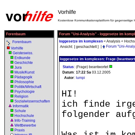
Vorhilfe
Kostenlose Kommunikationsplattform für gegenseitige H
Forenbaum
Forum "Uni-Analysis" - loggesetze im komp
loggesetze im komplexen
<
Analysis
<
Hochs
Forenbaum
|
Forum "Uni-Analy
Ansicht:
[ geschachtelt ]
Vorhilfe
Geisteswiss.
Erdkunde
loggesetze im komplexen: Frage (beantwort
Geschichte
Status
:
(Frage) beantwortet
Jura
Musik/Kunst
Datum
:
17:22
Sa
03.12.2005
Pädagogik
Autor
:
lumpi
Philosophie
Politik/Wirtschaft
HI!
Psychologie
Religion
Sozialwissenschaften
ich finde irg
Informatik
Schule
folgender auf
Hochschule
Info-Training
Wettbewerbe
Praxis