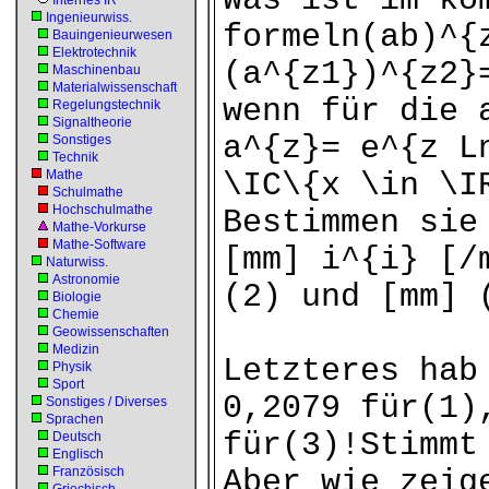
Was ist im ko
Internes IR
Ingenieurwiss.
formeln(ab)^{
Bauingenieurwesen
Elektrotechnik
(a^{z1})^{z2}
Maschinenbau
Materialwissenschaft
wenn für die 
Regelungstechnik
Signaltheorie
a^{z}= e^{z L
Sonstiges
Technik
Mathe
\IC\{x \in \I
Schulmathe
Hochschulmathe
Bestimmen sie
Mathe-Vorkurse
Mathe-Software
[mm] i^{i} [/
Naturwiss.
Astronomie
(2) und [mm] 
Biologie
Chemie
Geowissenschaften
Medizin
Letzteres hab
Physik
Sport
0,2079 für(1)
Sonstiges / Diverses
Sprachen
für(3)!Stimmt
Deutsch
Englisch
Französisch
Aber wie zeig