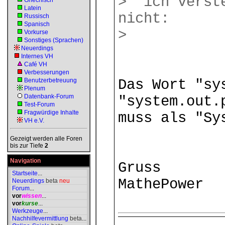
> ich verste
Griechisch
Latein
nicht:
Russisch
Spanisch
>
Vorkurse
Sonstiges (Sprachen)
Neuerdings
Internes VH
Café VH
Verbesserungen
Benutzerbetreuung
Das Wort "sy
Plenum
Datenbank-Forum
"system.out.
Test-Forum
Fragwürdige Inhalte
muss als "Sy
VH e.V.
Gezeigt werden alle Foren
bis zur Tiefe
2
Navigation
Gruss
Startseite
...
MathePower
Neuerdings
beta
neu
Forum
...
vor
wissen
...
vor
kurse
...
Werkzeuge
...
Nachhilfevermittlung
beta
...