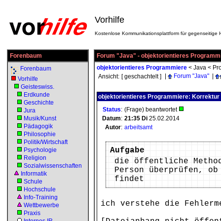
Vorhilfe
Kostenlose Kommunikationsplattform für gegenseitige H
Forenbaum
Forum "Java" - objektorientieres Programm
objektorientieres Programmiere
<
Java
<
Pr
Forenbaum
|
Forum "Java"
|
Ansicht:
[ geschachtelt ]
Vorhilfe
Geisteswiss.
Erdkunde
objektorientieres Programmiere: Korrektur
Geschichte
Status
:
(Frage) beantwortet
Jura
Musik/Kunst
Datum
:
21:35
Di
25.02.2014
Pädagogik
Autor
:
arbeitsamt
Philosophie
Politik/Wirtschaft
Aufgabe
Psychologie
Religion
die öffentliche Metho
Sozialwissenschaften
Person überprüfen, ob
Informatik
findet
Schule
Hochschule
Info-Training
ich verstehe die Fehlerm
Wettbewerbe
Praxis