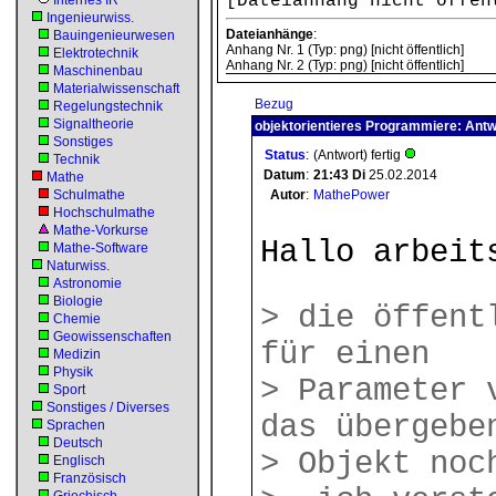
[Dateianhang nicht öffe
Internes IR
Ingenieurwiss.
Dateianhänge
:
Bauingenieurwesen
Anhang Nr. 1 (Typ: png) [nicht öffentlich]
Elektrotechnik
Anhang Nr. 2 (Typ: png) [nicht öffentlich]
Maschinenbau
Materialwissenschaft
Bezug
Regelungstechnik
Signaltheorie
objektorientieres Programmiere: Antw
Sonstiges
Status
:
(Antwort) fertig
Technik
Datum
:
21:43
Di
25.02.2014
Mathe
Schulmathe
Autor
:
MathePower
Hochschulmathe
Mathe-Vorkurse
Hallo arbeit
Mathe-Software
Naturwiss.
Astronomie
Biologie
> die öffent
Chemie
Geowissenschaften
für einen
Medizin
Physik
> Parameter 
Sport
Sonstiges / Diverses
das übergebe
Sprachen
Deutsch
> Objekt noc
Englisch
Französisch