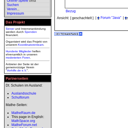
Online-Spiele
beta
Suchen
Verein
...
Bezug
Impressum
|
Forum "Java"
|
Ansicht:
[ geschachtelt ]
Das Projekt
Server
und Internetanbindung
werden durch
Spenden
finanziert.
Organisiert wird das Projekt von
unserem
Koordinatorenteam
.
Hunderte Mitglieder
helfen
ehrenamtlich in unseren
moderierten
Foren
.
Anbieter der Seite ist der
gemeinnützige Verein
"
Vorhilfe.de e.V.
".
Partnerseiten
Dt. Schulen im Ausland:
Auslandsschule
Schulforum
Mathe-Seiten:
MatheRaum.de
This page in English:
MathSpace.org
MatheForum.net