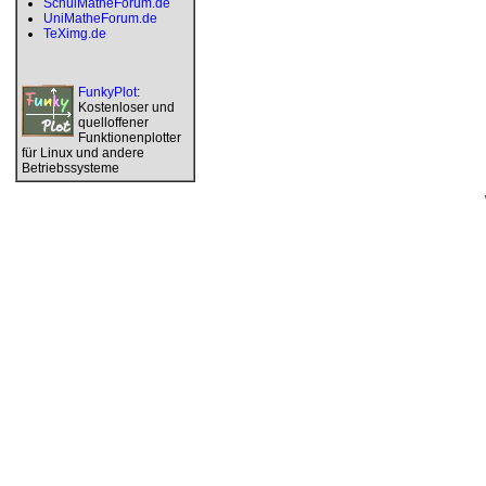
SchulMatheForum.de
UniMatheForum.de
TeXimg.de
FunkyPlot
:
Kostenloser und
quelloffener
Funktionenplotter
für Linux und andere
Betriebssysteme