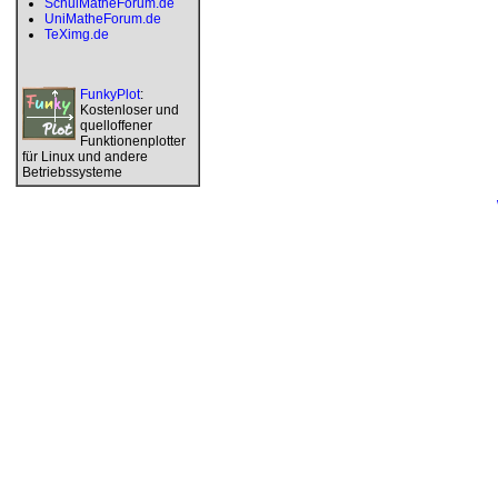
SchulMatheForum.de
UniMatheForum.de
TeXimg.de
FunkyPlot
:
Kostenloser und
quelloffener
Funktionenplotter
für Linux und andere
Betriebssysteme