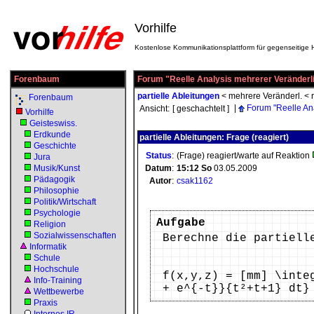
Vorhilfe
Kostenlose Kommunikationsplattform für gegenseitige H
Forenbaum
Forum "Reelle Analysis mehrerer Veränderlic
partielle Ableitungen
<
mehrere Veränderl.
<
Forenbaum
|
Forum "Reelle An
Ansicht:
[ geschachtelt ]
Vorhilfe
Geisteswiss.
Erdkunde
partielle Ableitungen: Frage (reagiert)
Geschichte
Status
:
(Frage) reagiert/warte auf Reaktion
Jura
Musik/Kunst
Datum
:
15:12
So
03.05.2009
Pädagogik
Autor
:
csak1162
Philosophie
Politik/Wirtschaft
Psychologie
Aufgabe
Religion
Sozialwissenschaften
Berechne die partiell
Informatik
Schule
Hochschule
f(x,y,z) = [mm] \inte
Info-Training
+ e^{-t}}{t²+t+1} dt}
Wettbewerbe
Praxis