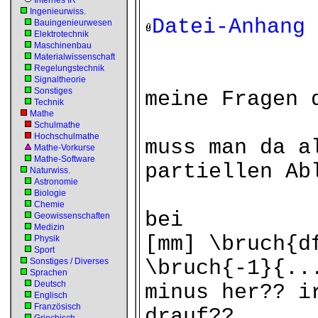
Internes IR
Ingenieurwiss.
Datei-Anhang
Bauingenieurwesen
Elektrotechnik
Maschinenbau
Materialwissenschaft
Regelungstechnik
Signaltheorie
Sonstiges
meine Fragen 
Technik
Mathe
Schulmathe
Hochschulmathe
muss man da a
Mathe-Vorkurse
Mathe-Software
partiellen Ab
Naturwiss.
Astronomie
Biologie
Chemie
bei
Geowissenschaften
Medizin
[mm] \bruch{d
Physik
Sport
Sonstiges / Diverses
\bruch{-1}{..
Sprachen
Deutsch
minus her?? i
Englisch
Französisch
drauf??