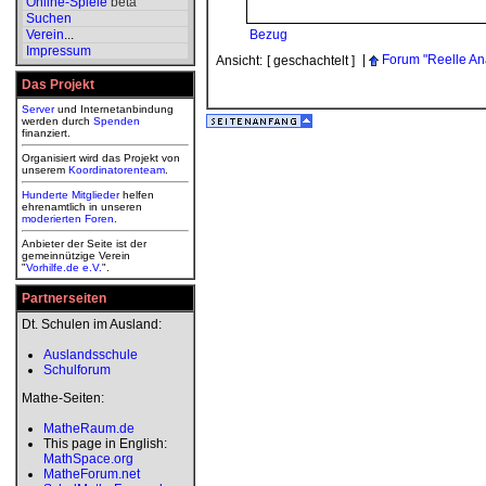
Online-Spiele
beta
Suchen
Verein
...
Bezug
Impressum
|
Forum "Reelle An
Ansicht:
[ geschachtelt ]
Das Projekt
Server
und Internetanbindung
werden durch
Spenden
finanziert.
Organisiert wird das Projekt von
unserem
Koordinatorenteam
.
Hunderte Mitglieder
helfen
ehrenamtlich in unseren
moderierten
Foren
.
Anbieter der Seite ist der
gemeinnützige Verein
"
Vorhilfe.de e.V.
".
Partnerseiten
Dt. Schulen im Ausland:
Auslandsschule
Schulforum
Mathe-Seiten:
MatheRaum.de
This page in English:
MathSpace.org
MatheForum.net