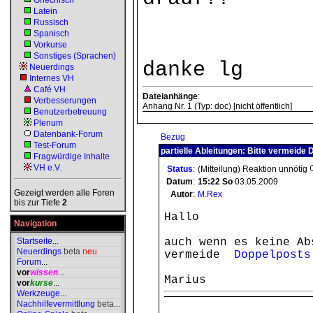
Griechisch
Latein
Russisch
Spanisch
Vorkurse
Sonstiges (Sprachen)
danke lg
Neuerdings
Internes VH
Café VH
Dateianhänge
:
Verbesserungen
Anhang Nr. 1 (Typ: doc) [nicht öffentlich]
Benutzerbetreuung
Plenum
Datenbank-Forum
Bezug
Test-Forum
partielle Ableitungen: Bitte vermeide
Fragwürdige Inhalte
VH e.V.
Status
:
(Mitteilung) Reaktion unnötig
Datum
:
15:22
So
03.05.2009
Gezeigt werden alle Foren
Autor
:
M.Rex
bis zur Tiefe
2
Hallo
Navigation
Startseite
...
auch wenn es keine Ab
Neuerdings
beta
neu
vermeide
Doppelposts
Forum
...
vor
wissen
...
Marius
vor
kurse
...
Werkzeuge
...
Nachhilfevermittlung
beta
...