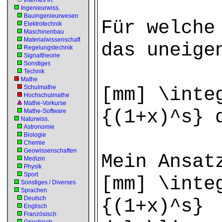
Internes IR
Ingenieurwiss.
Bauingenieurwesen
Für welche
Elektrotechnik
Maschinenbau
Materialwissenschaft
das uneige
Regelungstechnik
Signaltheorie
Sonstiges
Technik
Mathe
Schulmathe
[mm] \inte
Hochschulmathe
Mathe-Vorkurse
{(1+x)^s} 
Mathe-Software
Naturwiss.
Astronomie
Biologie
Chemie
Geowissenschaften
Mein Ansat
Medizin
Physik
Sport
[mm] \inte
Sonstiges / Diverses
Sprachen
Deutsch
{(1+x)^s}
Englisch
Französisch