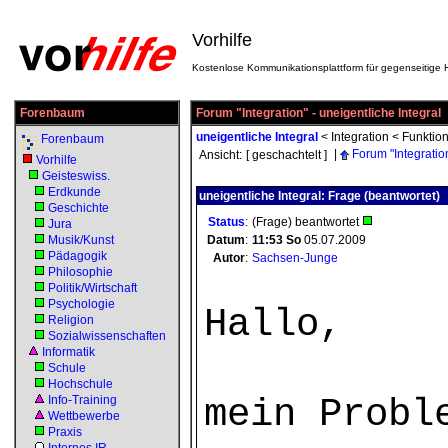
Vorhilfe
Kostenlose Kommunikationsplattform für gegenseitige H
Forenbaum
Forum "Integration" - uneigentliche Integral
uneigentliche Integral
<
Integration
<
Funktio
Forenbaum
|
Forum "Integratio
Ansicht:
[ geschachtelt ]
Vorhilfe
Geisteswiss.
Erdkunde
uneigentliche Integral: Frage (beantwortet)
Geschichte
Status
:
(Frage) beantwortet
Jura
Musik/Kunst
Datum
:
11:53
So
05.07.2009
Pädagogik
Autor
:
Sachsen-Junge
Philosophie
Politik/Wirtschaft
Psychologie
Hallo,
Religion
Sozialwissenschaften
Informatik
Schule
Hochschule
mein Probl
Info-Training
Wettbewerbe
Praxis