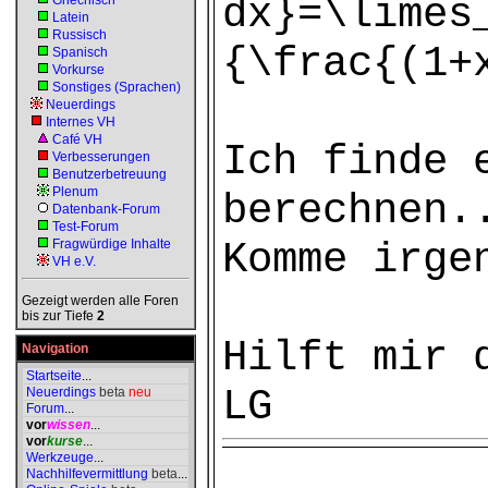
dx}=\limes
Griechisch
Latein
Russisch
{\frac{(1+
Spanisch
Vorkurse
Sonstiges (Sprachen)
Neuerdings
Internes VH
Café VH
Ich finde 
Verbesserungen
Benutzerbetreuung
Plenum
berechnen.
Datenbank-Forum
Test-Forum
Komme irge
Fragwürdige Inhalte
VH e.V.
Gezeigt werden alle Foren
bis zur Tiefe
2
Hilft mir 
Navigation
Startseite
...
LG
Neuerdings
beta
neu
Forum
...
vor
wissen
...
vor
kurse
...
Werkzeuge
...
Nachhilfevermittlung
beta
...