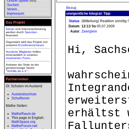
Online-Spiele
beta
Suchen
Bezug
Verein
...
Impressum
uneigentliche Integral: Tipp
Status
:
(Mitteilung) Reaktion unnötig
Das Projekt
Datum
:
12:13
So
05.07.2009
Server
und Internetanbindung
Autor
:
Zwerglein
werden durch
Spenden
finanziert.
Organisiert wird das Projekt von
unserem
Koordinatorenteam
.
Hi, Sachs
Hunderte Mitglieder
helfen
ehrenamtlich in unseren
moderierten
Foren
.
Anbieter der Seite ist der
gemeinnützige Verein
wahrschei
"
Vorhilfe.de e.V.
".
Partnerseiten
Integrand
Dt. Schulen im Ausland:
Auslandsschule
erweiters
Schulforum
Mathe-Seiten:
erhältst 
MatheRaum.de
This page in English:
MathSpace.org
Fallunter
MatheForum.net