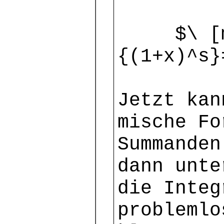
$\ [mm]
{(1+x)^s}
Jetzt kan
mische Fo
Summanden
dann unte
die Integ
problemlo