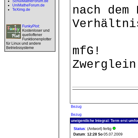
SchulMatheForum.de
UniMatheForum.de
nach dem 
TeXimg.de
Verhältni
FunkyPlot
:
Kostenloser und
quelloffener
Funktionenplotter
für Linux und andere
mfG!
Betriebssysteme
Zwerglein
Bezug
Bezug
uneigentliche Integral: Term erst umf
Status
:
(Antwort) fertig
Datum
:
12:28
So
05.07.2009