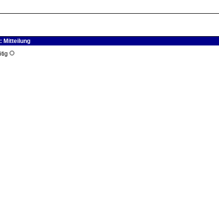
 Mitteilung
ötig
ort!
stechnik"
|
Alle Foren
|
Forenbaum
|
Materialien