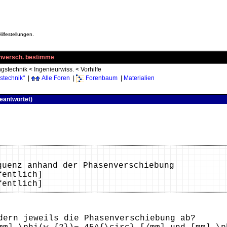
ilfestellungen.
nversch. bestimme
gstechnik
<
Ingenieurwiss.
<
Vorhilfe
stechnik"
|
Alle Foren
|
Forenbaum
|
Materialien
eantwortet)
quenz anhand der Phasenverschiebung
fentlich]
fentlich]
dern jeweils die Phasenverschiebung ab?