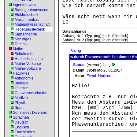
Laut Musterlösung soll [
Internes IR
Ingenieurwiss.
wie ich darauf komme ist
Bauingenieurwesen
Elektrotechnik
Wäre echt nett wenn mir 
Maschinenbau
LG
Materialwissenschaft
Regelungstechnik
Dateianhänge
:
Signaltheorie
Anhang Nr. 1 (Typ: png) [nicht öffentlich]
Sonstiges
Anhang Nr. 2 (Typ: png) [nicht öffentlich]
Technik
Mathe
Bezug
Schulmathe
w durch Phasenversch. bestimme: An
Hochschulmathe
Mathe-Vorkurse
Status
:
(Antwort) fertig
Mathe-Software
Datum
:
08:49
Mo
23.01.2017
Naturwiss.
Autor
:
Event_Horizon
Astronomie
Biologie
Hallo!
Chemie
Geowissenschaften
Betrachte z.B. nur di
Medizin
Mess den Abstand zwis
Physik
bzw. [mm] 2\pi [/mm] 
Sport
Sonstiges / Diverses
Nun mess den Abstand 
Sprachen
der zweiten Kurve. Di
Deutsch
Phasenunterschied, un
Englisch
Französisch