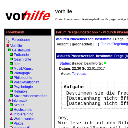
Vorhilfe
Kostenlose Kommunikationsplattform für gegenseitige H
Forenbaum
Forum "Regelungstechnik" - w durch Phase
w durch Phasenversch. bestimme
<
Regelun
Forenbaum
|
Forum "Regelung
Ansicht:
[ geschachtelt ]
Vorhilfe
Geisteswiss.
Erdkunde
w durch Phasenversch. bestimme: Frage (b
Geschichte
Status
:
(Frage) beantwortet
Jura
Musik/Kunst
Datum
:
22:30
So
22.01.2017
Pädagogik
Autor
:
Teryosas
Philosophie
Politik/Wirtschaft
Aufgabe
Psychologie
Religion
Bestimmen sie die Fre
Sozialwissenschaften
[Dateianhang nicht öf
Informatik
[Dateianhang nicht öf
Schule
Hochschule
Info-Training
hey,
Wettbewerbe
Wie lese ich auf den Bil
Praxis