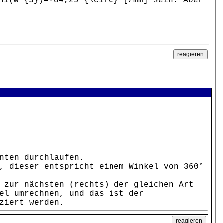
hi(w_{3})=-84,29^{\circ} [/mm] sein. Aber
nten durchlaufen.
, dieser entspricht einem Winkel von 360°
 zur nächsten (rechts) der gleichen Art
el umrechnen, und das ist der
ziert werden.