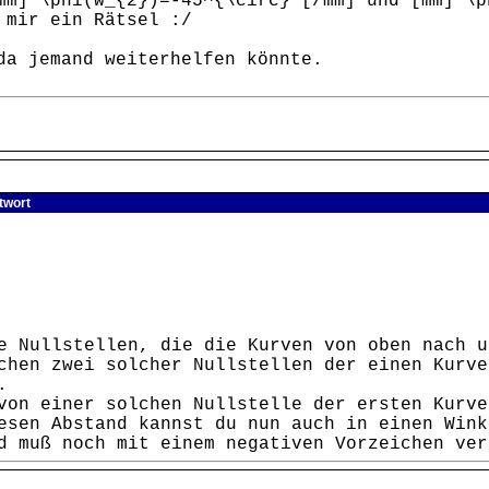
mm] \phi(w_{2})=-45^{\circ} [/mm] und [mm] \p
 mir ein Rätsel :/
da jemand weiterhelfen könnte.
twort
e Nullstellen, die die Kurven von oben nach u
chen zwei solcher Nullstellen der einen Kurve
.
von einer solchen Nullstelle der ersten Kurve
esen Abstand kannst du nun auch in einen Wink
d muß noch mit einem negativen Vorzeichen ver