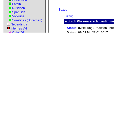
Griechisch
Latein
Russisch
Bezug
Spanisch
Vorkurse
Bezug
Sonstiges (Sprachen)
w durch Phasenversch. bestimme:
Neuerdings
Status
:
(Mitteilung) Reaktion unn
Internes VH
Café VH
Datum
:
09:02
Mo
23.01.2017
Verbesserungen
Autor
:
Teryosas
Benutzerbetreuung
Plenum
Danke für die Antw
Datenbank-Forum
Test-Forum
Fragwürdige Inhalte
VH e.V.
Gezeigt werden alle Foren
Bezug
bis zur Tiefe
2
|
Forum "Regelung
Ansicht:
[ geschachtelt ]
Navigation
Startseite
...
Neuerdings
beta
neu
Forum
...
vor
wissen
...
vor
kurse
...
Werkzeuge
...
Nachhilfevermittlung
beta
...