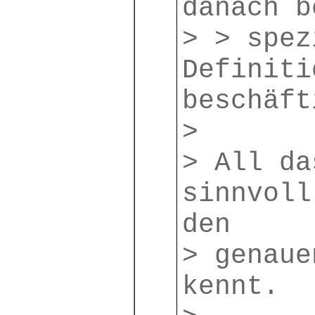
danach b
> > spez
Definiti
beschäft
>
> All da
sinnvoll
den
> genaue
kennt.