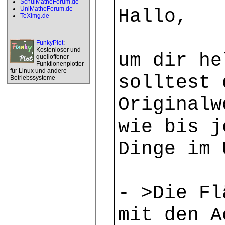
SchulMatheForum.de
UniMatheForum.de
Hallo,
TeXimg.de
FunkyPlot
:
Kostenloser und
um dir he
quelloffener
Funktionenplotter
für Linux und andere
solltest 
Betriebssysteme
Originalw
wie bis j
Dinge im 
- >Die Fl
mit den A