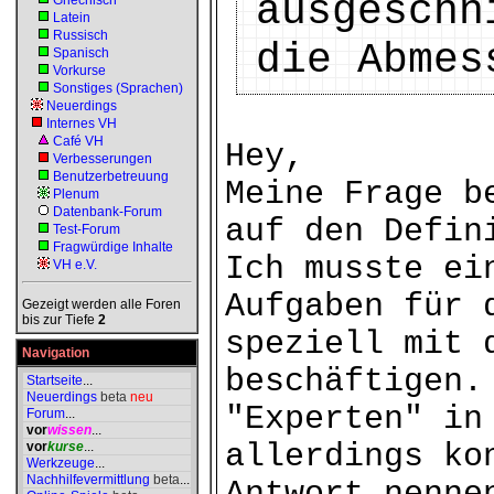
ausgeschn
Griechisch
Latein
Russisch
die Abmes
Spanisch
Vorkurse
Sonstiges (Sprachen)
Neuerdings
Internes VH
Café VH
Hey,
Verbesserungen
Benutzerbetreuung
Meine Frage b
Plenum
Datenbank-Forum
auf den Defin
Test-Forum
Fragwürdige Inhalte
Ich musste ei
VH e.V.
Aufgaben für 
Gezeigt werden alle Foren
bis zur Tiefe
2
speziell mit 
Navigation
beschäftigen.
Startseite
...
Neuerdings
beta
neu
"Experten" in
Forum
...
vor
wissen
...
allerdings ko
vor
kurse
...
Werkzeuge
...
Nachhilfevermittlung
beta
...