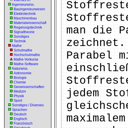
Internes IR
Stoffrest
Ingenieurwiss.
Bauingenieurwesen
Elektrotechnik
Stoffrest
Maschinenbau
Materialwissenschaft
man die P
Regelungstechnik
Signaltheorie
Sonstiges
zeichnet.
Technik
Mathe
Schulmathe
Parabel m
Hochschulmathe
Mathe-Vorkurse
Mathe-Software
einschlie
Naturwiss.
Astronomie
Stoffrest
Biologie
Chemie
Geowissenschaften
jedem Sto
Medizin
Physik
Sport
gleichsch
Sonstiges / Diverses
Sprachen
Deutsch
maximalem
Englisch
Französisch