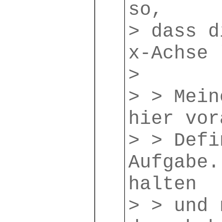
so,
> dass d
x-Achse 
>
> > Mein
hier vor
> > Defi
Aufgabe.
halten
> > und 