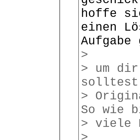
geschick
hoffe si
einen Lö
Aufgabe 
>
> um dir
solltest
> Origin
So wie b
> viele 
>