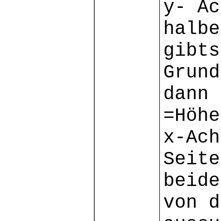
y- Ac
halbe
gibts
Grund
dann 
=Höhe
x-Ach
Seite
beide
von d