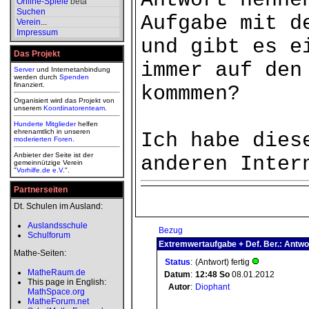
Antwort nenne
Online-Spiele
beta
Suchen
Aufgabe mit d
Verein
...
Impressum
und gibt es e
Das Projekt
immer auf den
Server
und Internetanbindung
werden durch
Spenden
finanziert.
kommmen?
Organisiert wird das Projekt von
unserem
Koordinatorenteam
.
Hunderte Mitglieder
helfen
ehrenamtlich in unseren
Ich habe dies
moderierten
Foren
.
Anbieter der Seite ist der
anderen Inter
gemeinnützige Verein
"
Vorhilfe.de e.V.
".
Partnerseiten
Dt. Schulen im Ausland:
Auslandsschule
Bezug
Schulforum
Extremwertaufgabe + Def. Ber.: Antwo
Mathe-Seiten:
Status
:
(Antwort) fertig
MatheRaum.de
Datum
:
12:48
So
08.01.2012
This page in English:
Autor
:
Diophant
MathSpace.org
MatheForum.net