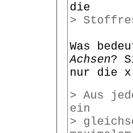
die
> Stoffre
Was bede
Achsen
? S
nur die x
> Aus jed
ein
> gleichs