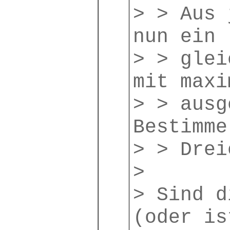
> > Aus 
nun ein
> > glei
mit maxi
> > ausg
Bestimme
> > Drei
>
> Sind d
(oder is