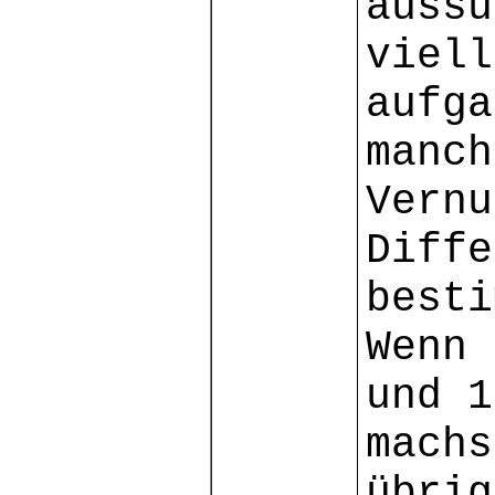
aussu
viell
aufga
manch
Vernu
Diffe
besti
Wenn 
und 1
machs
übrig