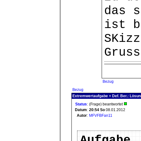
das s
ist b
SKizz
Gruss
Bezug
Bezug
Extremwertaufgabe + Def. Ber.: Lösu
Status
:
(Frage) beantwortet
Datum
:
20:54
So
08.01.2012
Autor
:
MFVFBFan11
Aufgabe