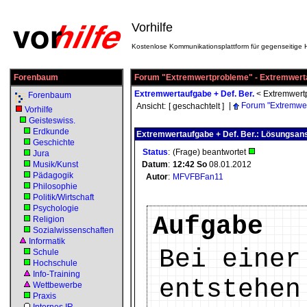
Vorhilfe
Kostenlose Kommunikationsplattform für gegenseitige H
Forenbaum
Forum "Extremwertprobleme" - Extremwerta
Extremwertaufgabe + Def. Ber.
<
Extremwert
Forenbaum
|
Forum "Extremwe
Ansicht:
[ geschachtelt ]
Vorhilfe
Geisteswiss.
Erdkunde
Extremwertaufgabe + Def. Ber.: Lösungsan
Geschichte
Status
:
(Frage) beantwortet
Jura
Musik/Kunst
Datum
:
12:42
So
08.01.2012
Pädagogik
Autor
:
MFVFBFan11
Philosophie
Politik/Wirtschaft
Psychologie
Aufgabe
Religion
Sozialwissenschaften
Informatik
Bei einer
Schule
Hochschule
Info-Training
entstehen
Wettbewerbe
Praxis