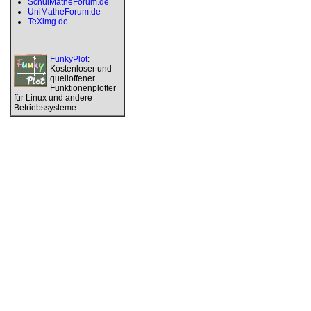
SchulMatheForum.de
UniMatheForum.de
TeXimg.de
FunkyPlot
:
Kostenloser und
quelloffener
Funktionenplotter
für Linux und andere
Betriebssysteme