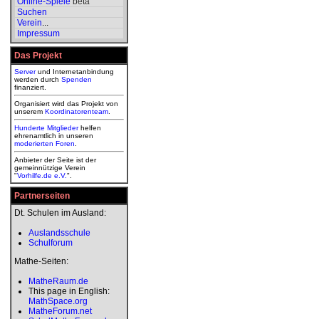
Online-Spiele
beta
Suchen
Verein
...
Impressum
Das Projekt
Server
und Internetanbindung
werden durch
Spenden
finanziert.
Organisiert wird das Projekt von
unserem
Koordinatorenteam
.
Hunderte Mitglieder
helfen
ehrenamtlich in unseren
moderierten
Foren
.
Anbieter der Seite ist der
gemeinnützige Verein
"
Vorhilfe.de e.V.
".
Partnerseiten
Dt. Schulen im Ausland:
Auslandsschule
Schulforum
Mathe-Seiten:
MatheRaum.de
This page in English:
MathSpace.org
MatheForum.net