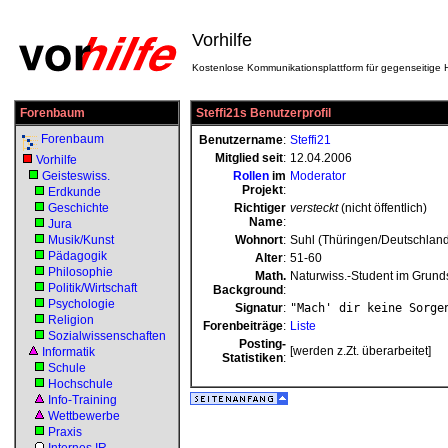
Vorhilfe
Kostenlose Kommunikationsplattform für gegenseitige H
Forenbaum
Steffi21s Benutzerprofil
Forenbaum
Benutzername
:
Steffi21
Mitglied seit
:
12.04.2006
Vorhilfe
Geisteswiss.
Rollen
im
Moderator
Projekt
:
Erdkunde
Geschichte
Richtiger
versteckt
(nicht öffentlich)
Name
:
Jura
Musik/Kunst
Wohnort
:
Suhl (Thüringen/Deutschlan
Pädagogik
Alter
:
51-60
Philosophie
Math.
Naturwiss.-Student im Grun
Politik/Wirtschaft
Background
:
Psychologie
Signatur
:
"Mach' dir keine Sorge
Religion
Forenbeiträge
:
Liste
Sozialwissenschaften
Posting-
[werden z.Zt. überarbeitet]
Informatik
Statistiken
:
Schule
Hochschule
Info-Training
Wettbewerbe
Praxis