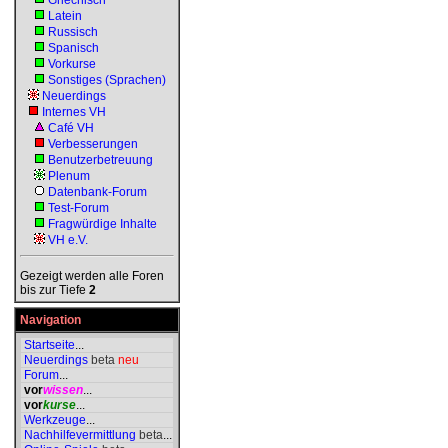
Griechisch
Latein
Russisch
Spanisch
Vorkurse
Sonstiges (Sprachen)
Neuerdings
Internes VH
Café VH
Verbesserungen
Benutzerbetreuung
Plenum
Datenbank-Forum
Test-Forum
Fragwürdige Inhalte
VH e.V.
Gezeigt werden alle Foren
bis zur Tiefe
2
Navigation
Startseite
...
Neuerdings
beta
neu
Forum
...
vor
wissen
...
vor
kurse
...
Werkzeuge
...
Nachhilfevermittlung
beta
...