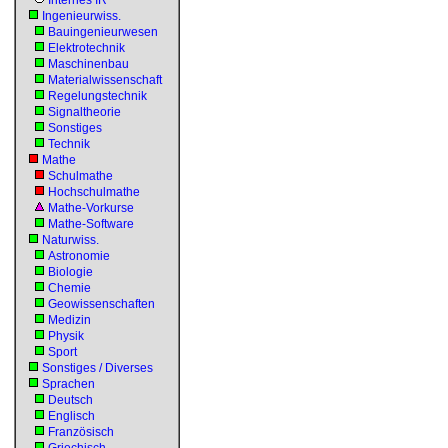
Internes IR
Ingenieurwiss.
Bauingenieurwesen
Elektrotechnik
Maschinenbau
Materialwissenschaft
Regelungstechnik
Signaltheorie
Sonstiges
Technik
Mathe
Schulmathe
Hochschulmathe
Mathe-Vorkurse
Mathe-Software
Naturwiss.
Astronomie
Biologie
Chemie
Geowissenschaften
Medizin
Physik
Sport
Sonstiges / Diverses
Sprachen
Deutsch
Englisch
Französisch