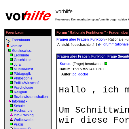
Vorhilfe
Kostenlose Kommunikationsplattform für gegenseitige H
Forenbaum
Forum "Rationale Funktionen" - Fragen über
Fragen über Fragen ,Funktion
<
Rationale Fu
Forenbaum
|
Forum "Rationale
Ansicht:
[ geschachtelt ]
Vorhilfe
Geisteswiss.
Erdkunde
Fragen über Fragen ,Funktion: Frage (beant
Geschichte
Status
:
(Frage) beantwortet
Jura
Musik/Kunst
Datum
:
15:15
Mo
24.01.2011
Pädagogik
Autor
:
pc_doctor
Philosophie
Politik/Wirtschaft
Hallo , ich 
Psychologie
Religion
Sozialwissenschaften
Informatik
Schule
Um Schnittwi
Hochschule
Info-Training
wir diese Fo
Wettbewerbe
Praxis