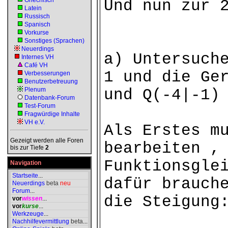
Griechisch
Und nun zur 
Latein
Russisch
Spanisch
Vorkurse
Sonstiges (Sprachen)
Neuerdings
a) Untersuch
Internes VH
Café VH
1 und die Ge
Verbesserungen
Benutzerbetreuung
Plenum
und Q(-4|-1)
Datenbank-Forum
Test-Forum
Fragwürdige Inhalte
VH e.V.
Als Erstes m
Gezeigt werden alle Foren
bearbeiten ,
bis zur Tiefe
2
Funktionsgle
Navigation
Startseite
...
dafür brauch
Neuerdings
beta
neu
Forum
...
die Steigung
vor
wissen
...
vor
kurse
...
Werkzeuge
...
Nachhilfevermittlung
beta
...