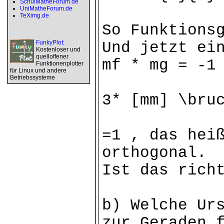
SchulMatheForum.de
UniMatheForum.de
TeXimg.de
So Funktions
FunkyPlot
:
Und jetzt ei
Kostenloser und
quelloffener
mf * mg = -1
Funktionenplotter
für Linux und andere
Betriebssysteme
3* [mm] \bru
=1 , das hei
orthogonal.
Ist das rich
b) Welche Ur
zur Geraden 