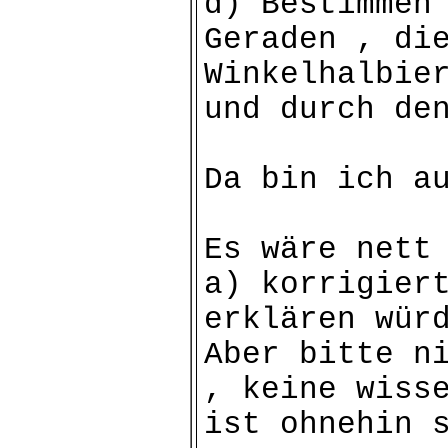
d) Bestimmen
Geraden , di
Winkelhalbie
und durch de
Da bin ich a
Es wäre nett
a) korrigier
erklären wür
Aber bitte n
, keine wiss
ist ohnehin 