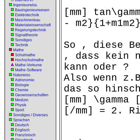
Internes IR
Ingenieurwiss.
[mm] tan\gam
Bauingenieurwesen
Elektrotechnik
Maschinenbau
- m2}{1+m1m2
Materialwissenschaft
Regelungstechnik
Signaltheorie
Sonstiges
So , diese B
Technik
Mathe
, dass kein 
Schulmathe
Hochschulmathe
kann oder ?
Mathe-Vorkurse
Mathe-Software
Also wenn z.
Naturwiss.
Astronomie
Biologie
das so hinsc
Chemie
Geowissenschaften
[mm] \gamma 
Medizin
Physik
[/mm] = 2. R
Sport
Sonstiges / Diverses
Sprachen
Deutsch
Englisch
Französisch