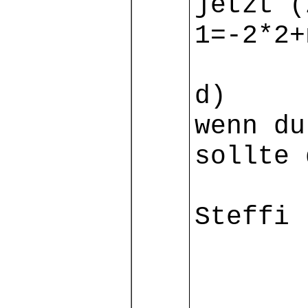
jetzt (
1=-2*2+
d)
wenn du
sollte 
Steffi