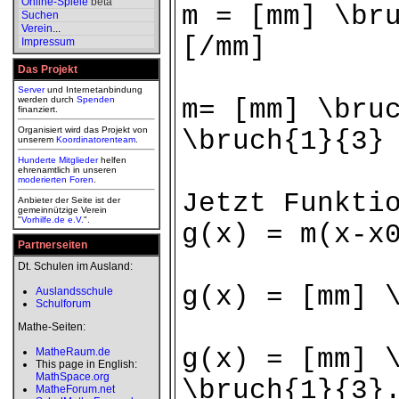
Online-Spiele
beta
m = [mm] \br
Suchen
Verein
...
[/mm]
Impressum
Das Projekt
Server
und Internetanbindung
werden durch
Spenden
m= [mm] \bru
finanziert.
Organisiert wird das Projekt von
\bruch{1}{3}
unserem
Koordinatorenteam
.
Hunderte Mitglieder
helfen
ehrenamtlich in unseren
moderierten
Foren
.
Jetzt Funkti
Anbieter der Seite ist der
gemeinnützige Verein
"
Vorhilfe.de e.V.
".
g(x) = m(x-x
Partnerseiten
Dt. Schulen im Ausland:
g(x) = [mm] 
Auslandsschule
Schulforum
Mathe-Seiten:
g(x) = [mm] 
MatheRaum.de
This page in English:
MathSpace.org
\bruch{1}{3}
MatheForum.net