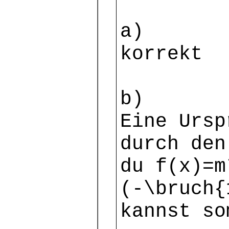
a)
korrekt
b)
Eine Ursp
durch den
du f(x)=m
(-\bruch{
kannst so