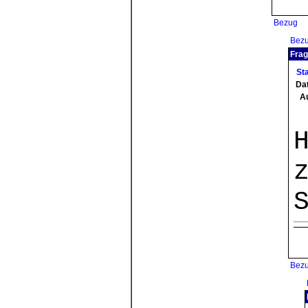
Bezug
Bez
Frag
St
Da
A
Bez