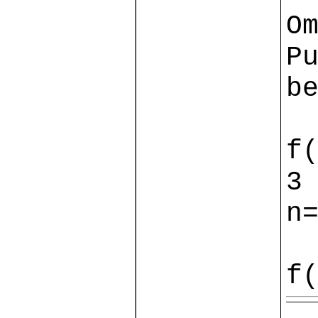
O
P
b
f
3
n
f