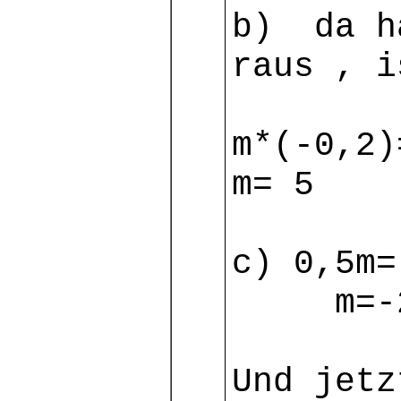
b) da h
raus , i
m*(-0,2)
m= 5
c) 0,5m=
m=-2 ,
Und jetz